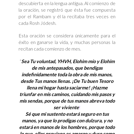
descubierta en la lengua antigua. Al comienzo de
la oración, se registró que ésta fue compuesta
por el Rambam y él la recitaba tres veces en
cada Rosh Jódesh.
Esta oración se considera únicamente para el
éxito en ganarse la vida, y muchas personas la
recitan cada comienzo de mes.
“
Sea Tu voluntad, YHVH, Elohim mío y Elohim
de mis antepasados, que bendigas
indefinidamente
toda la obra de mis manos,
desde Tus manos llenas. ¡De Tu buen Tesoro
llena mi hogar hasta saciarme! ¡Hazme
triunfar en mis caminos, cuidando mis pasos y
mis sendas, porque de tus manos abreva todo
ser viviente
!
Sé que mi sustento estará seguro en tus
manos, ya que lo prodigas con dulzura, y no
estará en manos de los hombres, porque todo
lo que. ellos proviene es amargo y duro como