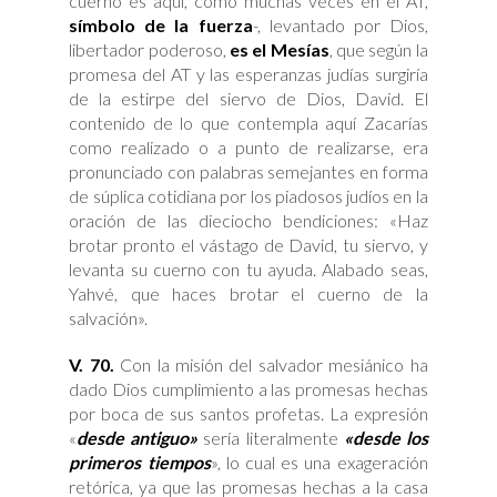
cuerno es aquí, como muchas veces en el AT,
símbolo de la fuerza
-, levantado por Dios,
libertador poderoso,
es el Mesías
, que según la
promesa del AT y las esperanzas judías surgiría
de la estirpe del siervo de Dios, David. El
contenido de lo que contempla aquí Zacarías
como realizado o a punto de realizarse, era
pronunciado con palabras semejantes en forma
de súplica cotidiana por los piadosos judíos en la
oración de las dieciocho bendiciones: «Haz
brotar pronto el vástago de David, tu siervo, y
levanta su cuerno con tu ayuda. Alabado seas,
Yahvé, que haces brotar el cuerno de la
salvación».
V. 70.
Con la misión del salvador mesiánico ha
dado Dios cumplimiento a las promesas hechas
por boca de sus santos profetas. La expresión
«
desde antiguo»
sería literalmente
«desde los
primeros tiempos
», lo cual es una exageración
retórica, ya que las promesas hechas a la casa