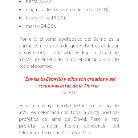
tierra (v. 5-9),
dinámica de la vida en la tierra (v. 10-18),
luna y sol (v. 19-23),
mar (v. 24-26).
Por ello, el tema apoteósico del Salmo es la
afirmación detallada de que YHVH es el dador
y sostenedor de la vida. El Espíritu (
rua
j) de
YHVH es entendido como el principio vital de
todo el cosmos:
“
Envías tu Espíritu y ellos son creados y así
renuevas la faz de la Tierra
.»
(v. 30).
Esa dimensión primordial de fuerza creadora de
YVH es celebrada con toda la carga poética-
profética del alma de David. Pero, el rey
profeta también tienen conciencia del
“elemento terrorífico” de este Dios: