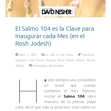
El Salmo 104 es la Clave para
Inaugurar cada Mes (en el
Rosh Jodesh)
enero 3, 2022
La vida es una Fiesta
Adoración
,
Judaísmo
,
Luna Nueva
,
Oración
,
Rosh Jodesh
,
Salmos
,
Shevat
,
en
Tehilim
Comentarios desactivados
El
Salmo
H
104
es
a
sido siempre una costumbre
la
Clave
en Israel que cuando
para
Inaugurar
comienza el mes hebreo,
cada
Mes
recitar el
Salmo 104
, obra
(en
el
maestra de la poesía. [Aquí
Rosh
Jodesh)
cabe decir que vale la pena leer este salmo en