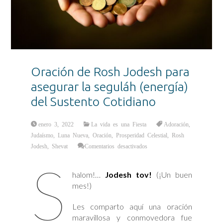
Oración de Rosh Jodesh para
asegurar la seguláh (energía)
del Sustento Cotidiano
enero 3, 2022
La vida es una Fiesta
Adoración
,
Judaísmo
,
Luna Nueva
,
Oración
,
Prosperidad Celestial
,
Rosh
en
Jodesh
,
Shevat
Comentarios desactivados
Oración
de
S
Rosh
Jodesh
halom!…
Jodesh tov!
(¡Un buen
para
asegurar
mes!)
la
seguláh
(energía)
del
Les comparto aquí una oración
Sustento
Cotidiano
maravillosa y conmovedora fue