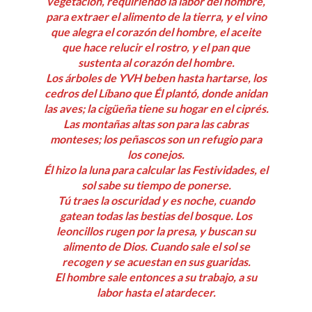
vegetación, requiriendo la labor del hombre,
para extraer el alimento de la tierra, y el vino
que alegra el corazón del hombre, el aceite
que hace relucir el rostro, y el pan que
sustenta al corazón del hombre.
Los árboles de YVH beben hasta hartarse, los
cedros del Líbano que Él plantó, donde anidan
las aves; la cigüeña tiene su hogar en el ciprés.
Las montañas altas son para las cabras
monteses; los peñascos son un refugio para
los conejos.
Él hizo la luna para calcular las Festividades, el
sol sabe su tiempo de ponerse.
Tú traes la oscuridad y es noche, cuando
gatean todas las bestias del bosque. Los
leoncillos rugen por la presa, y buscan su
alimento de Dios. Cuando sale el sol se
recogen y se acuestan en sus guaridas.
El hombre sale entonces a su trabajo, a su
labor hasta el atardecer.