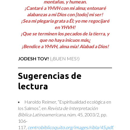
montañas, y humean.
¡Cantaré a YHVH con mi alma; entonaré
alabanzas a mi Dios con [todo] mi ser!
¡Sea mi plegaria grata a Él; yo me regocijaré
en YHVH!
¡Que se terminen los pecados de la tierra, y
que no haya inicuos más¿
¡Bendice a YHVH, alma mía! Alabad a Dios!
JODESH TOV!
(¡BUEN MES!)
Sugerencias de
lectura
Haroldo Reimer, “Espiritualidad ecológica en
los Salmos”, en
Revista de Interpretación
Bíblica Latinoamericana,
núm. 45, 2003/2, pp.
106-
117,
centrobiblicoquito.org/images/ribla/45.pdf
.