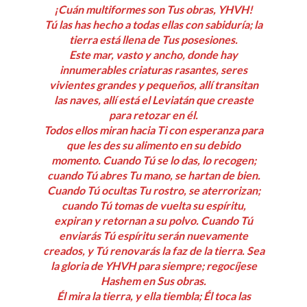
¡Cuán multiformes son Tus obras, YHVH!
Tú las has hecho a todas ellas con sabiduría; la
tierra está llena de Tus posesiones.
Este mar, vasto y ancho, donde hay
innumerables criaturas rasantes, seres
vivientes grandes y pequeños, allí transitan
las naves, allí está el Leviatán que creaste
para retozar en él.
Todos ellos miran hacia Ti con esperanza para
que les des su alimento en su debido
momento. Cuando Tú se lo das, lo recogen;
cuando Tú abres Tu mano, se hartan de bien.
Cuando Tú ocultas Tu rostro, se aterrorizan;
cuando Tú tomas de vuelta su espíritu,
expiran y retornan a su polvo. Cuando Tú
enviarás Tú espíritu serán nuevamente
creados, y Tú renovarás la faz de la tierra. Sea
la gloria de YHVH para siempre; regocíjese
Hashem en Sus obras.
Él mira la tierra, y ella tiembla; Él toca las