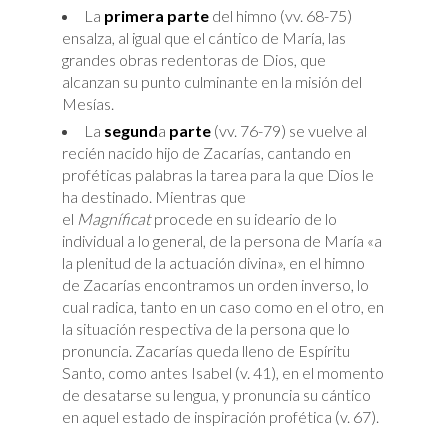
La
primera parte
del himno (vv. 68-75)
ensalza, al igual que el cántico de María, las
grandes obras redentoras de Dios, que
alcanzan su punto culminante en la misión del
Mesías.
La
segund
a
parte
(vv. 76-79) se vuelve al
recién nacido hijo de Zacarías, cantando en
proféticas palabras la tarea para la que Dios le
ha destinado. Mientras que
el
Magníficat
procede en su ideario de lo
individual a lo general, de la persona de María «a
la plenitud de la actuación divina», en el himno
de Zacarías encontramos un orden inverso, lo
cual radica, tanto en un caso como en el otro, en
la situación respectiva de la persona que lo
pronuncia. Zacarías queda lleno de Espíritu
Santo, como antes Isabel (v. 41), en el momento
de desatarse su lengua, y pronuncia su cántico
en aquel estado de inspiración profética (v. 67).