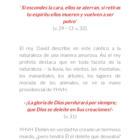
“
Si escondes la cara, ellos se aterran, si retiras
tu espíritu ellos mueren y vuelven a ser
polvo
”
(v. 29 – Cf. v. 32).
El rey David describe en este cántico a la
naturaleza de una manera amorosa. Así el rey
profeta destaca que en toda faceta de la
naturaleza – la lluvia, los vientos, las montañas,
los manantiales, los árboles, los lugares de
morada de los animales, se ve la mano
providencial de YHVH.
«
¡La gloria de Dios perdurará por siempre;
que Dios se deleite en Sus creaciones!
»
(v. 31)
YHVH Elohim en verdad ha creado un hermoso
mundo, ¿pero tendrá Él el deleite que deseaba?