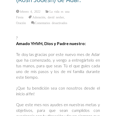
febrero 4, 2022
La vida es una
Fiesta
Adoración
,
david nesher
,
en
Oración
Comentarios desactivados
Oración
para
la
Luna
?
Nueva
(Rosh
Amado YHVH, Dios y Padre nuestro:
Jodesh)
de
Adar.
Te doy las gracias por este nuevo mes de Adar
que ha comenzado, y vengo a entregártelo en
tus manos, para que seas Tú el que guíes cada
uno de mis pasos y los de mi familia durante
este tiempo.
¡Que tu bendición sea con nosotros desde el
inicio al fin!
Que este mes nos ayudes en nuestras metas y
objetivos, para que sean cumplidos con
excelencia con tu dirección y favor, siempre que