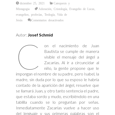
diciembre 25, 2021
Catequesis y
Mistagogia
Adoración
,
Cristología
,
Evangelio de Lucas
,
evangelios
,
profecías
,
Teología
,
Vida de
en
Jesús
Comentarios desactivados
«Benedictus»:
El
Himno
Profético
Autor:
Josef Schmid
de
C
Zacarías
on el nacimiento de Juan
Bautista se cumple de manera
visible el mensaje del ángel a
Zacarías. Al ir a circuncidar al
niño, la gente propone que le
impongan el nombre de su padre, pero Isabel, la
madre, sin duda por lo que su esposo le habría
contado de la aparición del ángel, resuelve que
se llamará Juan, y otro tanto sentencia el padre,
que estaba sordo y mudo, escribiéndolo en una
tablilla cuando se lo preguntan por señas.
Inmediatamente Zacarías vuelve a hacer uso
del lenguaje y sus primeras palabras son el