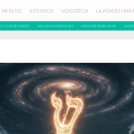
MI BLOG
ESTUDIOS
VIDEOTECA
LA VIDA ES UNA 
O Y COMENTADO
SALUD EN IMÁGENES
HIJOS DE BABILONIA
GUER