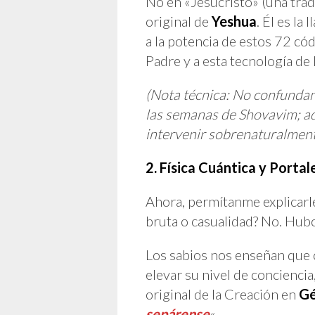
No en «Jesucristo» (una trad
original de
Yeshua
. Él es l
a la potencia de estos 72 cód
Padre y a esta tecnología de 
(Nota técnica: No confundan
las semanas de Shovavim; aqu
intervenir sobrenaturalment
2. Física Cuántica y Porta
Ahora, permítanme explicarl
bruta o casualidad? No. Hub
Los sabios nos enseñan que c
elevar su nivel de concienc
original de la Creación en
Gé
sepárense
«.