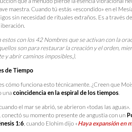
ucción que a menudo pierde la esencia vibracional heb
a llave maestra. Cuando tú estás «escondido» en el Me
igos sin necesidad de rituales extraños. Es a través d
liberación.
 estos con los 42 Nombres que se activan con la or
ellos son para restaurar la creación y el orden, mie
e y abrir caminos imposibles
,
).
les de Tiempo
es cómo funciona esto técnicamente. ¿Creen que Mois
o una
coincidencia en la espiral de los tiempos
.
uando el mar se abrió, se abrieron «todas las aguas». 
ia, conectó su momento presente de angustia con un
P
nesis 1:6
, cuando Elohim dijo «
Haya expansión en me