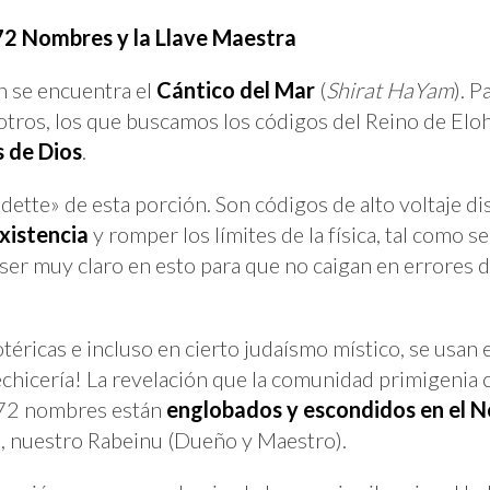
 72 Nombres y la Llave Maestra
n se encuentra el
Cántico del Mar
(
Shirat HaYam
). 
sotros, los que buscamos los códigos del Reino de El
 de Dios
.
ette» de esta porción. Son códigos de alto voltaje dis
xistencia
y romper los límites de la física, tal como 
 ser muy claro en esto para que no caigan en errores 
otéricas e incluso en cierto judaísmo místico, se usa
chicería! La revelación que la comunidad primigenia 
s 72 nombres están
englobados y escondidos en el 
j
, nuestro Rabeinu (Dueño y Maestro).