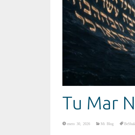
Tu Mar N
enero 30, 2026
Mi Blog
BeShal