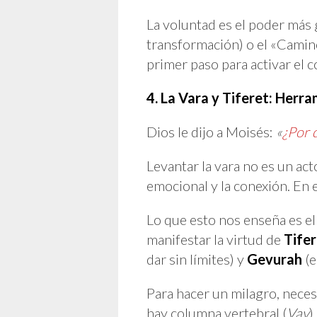
La voluntad es el poder más 
transformación) o el «Camino
primer paso para activar el c
4. La Vara y Tiferet: Herr
Dios le dijo a Moisés:
«
¿Por 
Levantar la vara no es un act
emocional y la conexión. En 
Lo que esto nos enseña es el
manifestar la virtud de
Tife
dar sin límites) y
Gevurah
(e
Para hacer un milagro, neces
hay columna vertebral (
Vav
)