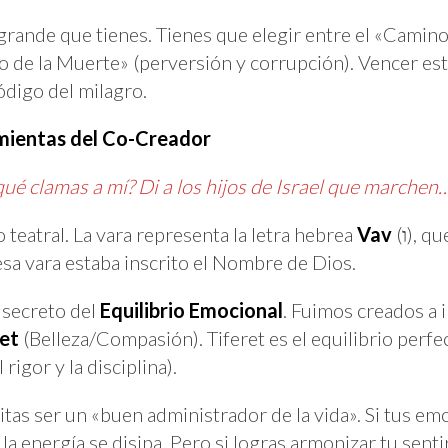
grande que tienes. Tienes que elegir entre el «Camino
 de la Muerte» (perversión y corrupción). Vencer esta 
ódigo del milagro.
amientas del Co-Creador
qué clamas a mí? Di a los hijos de Israel que marchen…
o teatral. La vara representa la letra hebrea
Vav
(ו), que simboliza el mundo
esa vara estaba inscrito el Nombre de Dios.
 secreto del
Equilibrio Emocional
. Fuimos creados a 
ret
(Belleza/Compasión). Tiferet es el equilibrio perf
l rigor y la disciplina).
itas ser un «buen administrador de la vida». Si tus em
, la energía se disipa. Pero si logras armonizar tu sent