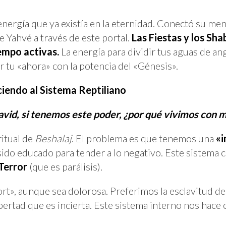
ergía que ya existía en la eternidad. Conectó su men
e Yahvé a través de este portal.
Las Fiestas y los Sh
iempo activas.
La energía para dividir tus aguas de an
r tu «ahora» con la potencia del «Génesis».
ciendo al Sistema Reptiliano
vid, si tenemos este poder, ¿por qué vivimos con 
ritual de
Beshalaj
. El problema es que tenemos una
«i
ido educado para tender a lo negativo. Este sistema 
Terror
(que es parálisis).
rt», aunque sea dolorosa. Preferimos la esclavitud d
ibertad que es incierta. Este sistema interno nos hace 