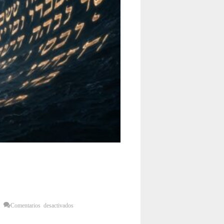
en
Comentarios desactivados
Tu
Mar
No