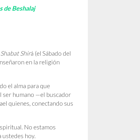
Se
Abrirá
s de Beshalaj
Solo
o
Shabat Shir
á (el Sábado del
enseñaron en la religión
ndo el alma para que
el ser humano —el buscador
rael quienes, conectando sus
spiritual. No estamos
a ustedes hoy.