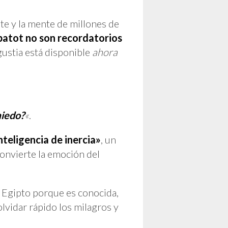
te y la mente de millones de
abatot no son recordatorios
gustia está disponible
ahora
miedo?
«
.
nteligencia de inercia»
, un
convierte la emoción del
e Egipto porque es conocida,
olvidar rápido los milagros y