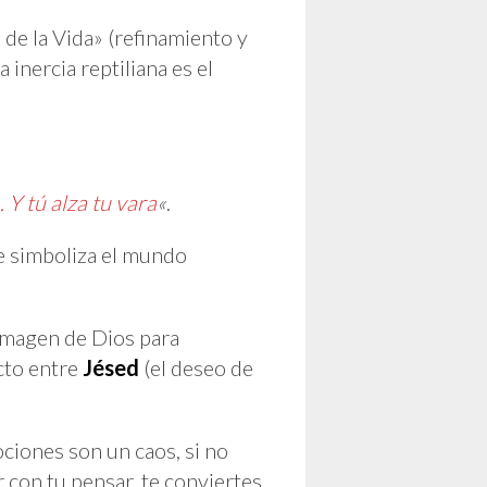
 de la Vida» (refinamiento y
inercia reptiliana es el
 Y tú alza tu vara
«
.
imagen de Dios para
ecto entre
Jésed
(el deseo de
ociones son un caos, si no
ir con tu pensar, te conviertes