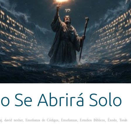
o Se Abrirá Solo
aj
,
david nesher
,
Enseñanza de Códigos
,
Enseñanzas
,
Estudios Bíblicos
,
Éxodo
,
Torah