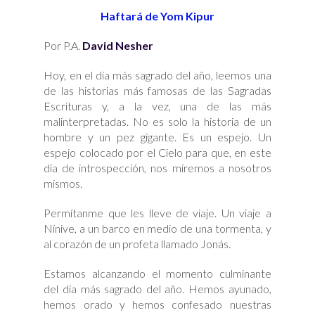
Nacionalista
Haftará de Yom Kipur
que
Huía
de
la
Por P.A.
David Nesher
Misericordia
sin
Límites
Hoy, en el día más sagrado del año, leemos una
de las historias más famosas de las Sagradas
Escrituras y, a la vez, una de las más
malinterpretadas. No es solo la historia de un
hombre y un pez gigante. Es un espejo. Un
espejo colocado por el Cielo para que, en este
día de introspección, nos miremos a nosotros
mismos.
Permítanme que les lleve de viaje. Un viaje a
Nínive, a un barco en medio de una tormenta, y
al corazón de un profeta llamado Jonás.
Estamos alcanzando el momento culminante
del día más sagrado del año. Hemos ayunado,
hemos orado y hemos confesado nuestras