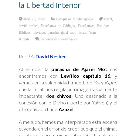
la Libertad Interior
abril 22, 2026
Catequesis y Mistagogia
azazel
,
david nesher
,
Enseñanza de Códigos
,
Enseñanzas
,
Estudios
Bíblicos
,
Levítico
,
parashá ajarei mot
,
Torah
,
Yom
en
Kippur
Comentarios desactivados
El
Arte
de
Soltar:
Por P.A.
David Nesher
Del
Ritual
a
la
Al estudiar la
parashá de Ajarei Mot
nos
Libertad
Interior
encontramos con
Levítico capítulo 16
, y
vemos en la solemnidad (moed) de
Yom Kipur
,
que la Torah nos regala una imagen visualmente
impactante: d
os chivos
. Uno destinado a la
conexión con lo Divino (suerte por Yahveh) y el
otro, enviado hacia
Azazel
.
A menudo, hemos malinterpretado esta escena
cayendo en el error de creer que que el animal,
de «forma casi mágica», «absorbía» la culpa de