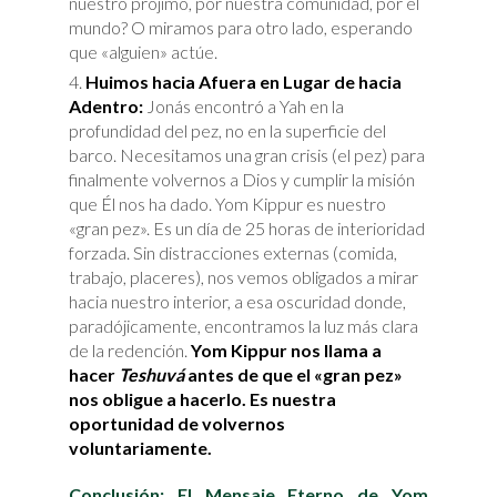
nuestro prójimo, por nuestra comunidad, por el
mundo? O miramos para otro lado, esperando
que «alguien» actúe.
Huimos hacia Afuera en Lugar de hacia
Adentro:
Jonás encontró a Yah en la
profundidad del pez, no en la superficie del
barco. Necesitamos una gran crisis (el pez) para
finalmente volvernos a Dios y cumplir la misión
que Él nos ha dado. Yom Kippur es nuestro
«gran pez». Es un día de 25 horas de interioridad
forzada. Sin distracciones externas (comida,
trabajo, placeres), nos vemos obligados a mirar
hacia nuestro interior, a esa oscuridad donde,
paradójicamente, encontramos la luz más clara
de la redención.
Yom Kippur nos llama a
hacer
Teshuvá
antes de que el «gran pez»
nos obligue a hacerlo. Es nuestra
oportunidad de volvernos
voluntariamente.
Conclusión: El Mensaje Eterno de Yom