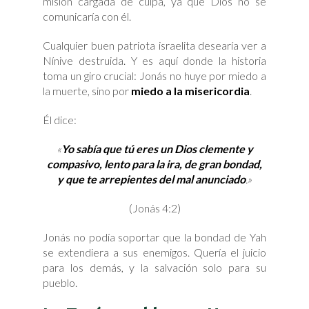
misión cargada de culpa, ya que Dios no se
comunicaría con él.
Cualquier buen patriota israelita desearía ver a
Nínive destruida. Y es aquí donde la historia
toma un giro crucial: Jonás no huye por miedo a
la muerte, sino por
miedo a la misericordia
.
Él dice:
«
Yo sabía que tú eres un Dios clemente y
compasivo, lento para la ira, de gran bondad,
y que te arrepientes del mal anunciado
.»
(Jonás 4:2)
Jonás no podía soportar que la bondad de Yah
se extendiera a sus enemigos. Quería el juicio
para los demás, y la salvación solo para su
pueblo.