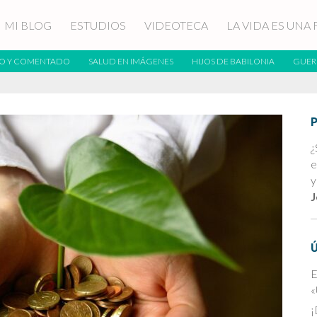
MI BLOG
ESTUDIOS
VIDEOTECA
LA VIDA ES UNA 
O Y COMENTADO
SALUD EN IMÁGENES
HIJOS DE BABILONIA
GUER
¿
e
y
J
E
«
¡