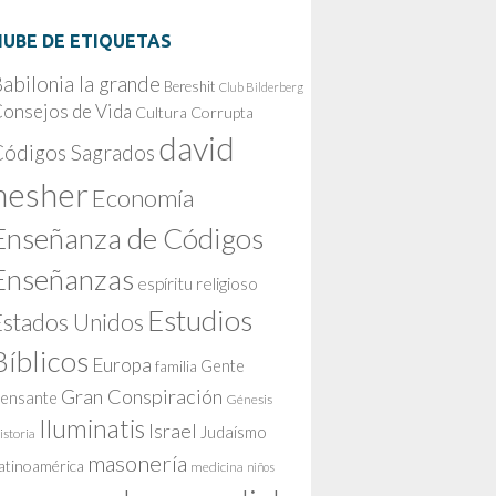
NUBE DE ETIQUETAS
abilonia la grande
Bereshit
Club Bilderberg
onsejos de Vida
Cultura Corrupta
david
Códigos Sagrados
nesher
Economía
Enseñanza de Códigos
Enseñanzas
espíritu religioso
Estudios
Estados Unidos
Bíblicos
Europa
Gente
familia
Gran Conspiración
ensante
Génesis
Iluminatis
Israel
Judaísmo
istoria
masonería
atinoamérica
medicina
niños