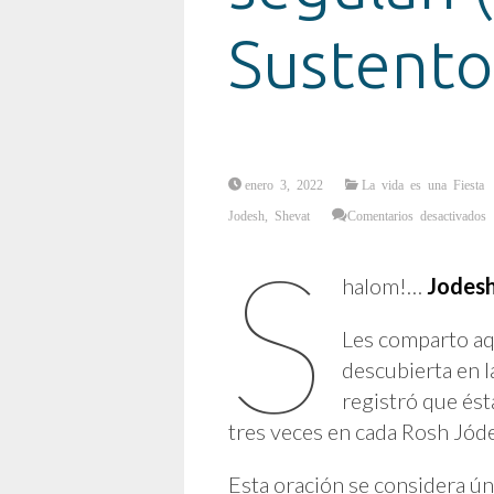
Sustento
enero 3, 2022
La vida es una Fiesta
e
Jodesh
,
Shevat
Comentarios desactivados
O
d
S
R
J
p
halom!…
Jodesh
a
la
s
(
Les comparto aq
d
S
descubierta en l
C
registró que ést
tres veces en cada Rosh Jód
Esta oración se considera úni