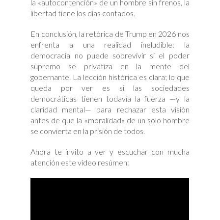
la «autocontención» de un hombre sin frenos, la
libertad tiene los días contados.
En conclusión, la retórica de Trump en 2026 nos
enfrenta a una realidad ineludible: la
democracia no puede sobrevivir si el poder
supremo se privatiza en la mente del
gobernante. La lección histórica es clara; lo que
queda por ver es si las sociedades
democráticas tienen todavía la fuerza —y la
claridad mental— para rechazar esta visión
antes de que la «moralidad» de un solo hombre
se convierta en la prisión de todos.
Ahora te invito a ver y escuchar con mucha
atención este video resúmen: