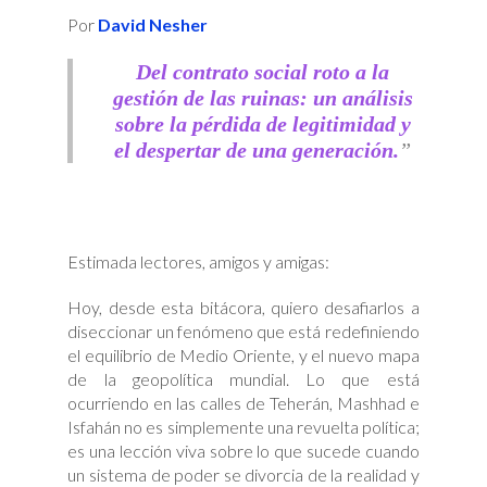
Punto
Por
David Nesher
del
«No
Retorno»:
La
Del contrato social roto a la
Anatomía
de
gestión de las ruinas: un análisis
un
Colapso
sobre la pérdida de legitimidad y
Estructural
el despertar de una generación.
Estimada lectores, amigos y amigas:
Hoy, desde esta bitácora, quiero desafiarlos a
diseccionar un fenómeno que está redefiniendo
el equilibrio de Medio Oriente, y el nuevo mapa
de la geopolítica mundial. Lo que está
ocurriendo en las calles de Teherán, Mashhad e
Isfahán no es simplemente una revuelta política;
es una lección viva sobre lo que sucede cuando
un sistema de poder se divorcia de la realidad y