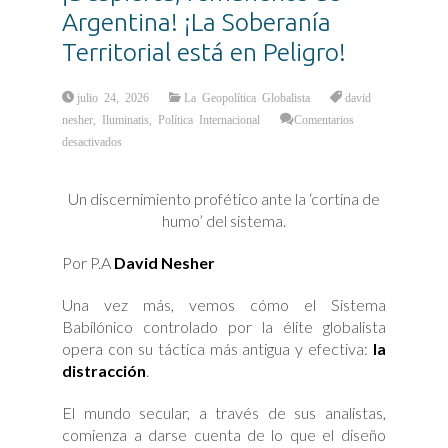
Argentina! ¡La Soberanía
Territorial está en Peligro!
julio 24, 2026
La Geopolítica Globalista
david
nesher
,
Iluminatis
,
Política Internacional
Comentarios
en
desactivados
¡Despierta,
remanente
de
Argentina!
Un discernimiento profético ante la ‘cortina de
¡La
Soberanía
humo’ del sistema.
Territorial
está
en
Peligro!
Por P.A
David Nesher
Una vez más, vemos cómo el Sistema
Babilónico controlado por la élite globalista
opera con su táctica más antigua y efectiva:
la
distracción
.
El mundo secular, a través de sus analistas,
comienza a darse cuenta de lo que el diseño