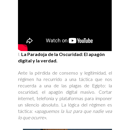
La Paradoja de la Oscuridad: El apagón
digital y la verdad.
Ante la pérdida de consenso y legitimidad, el
régimen ha recurrido a una táctica que nos
recuerda a una de las plagas de Egipto: la
oscuridad, el apagón digital masivo. Cortar
internet, telefonía y plataformas para imponer
un silencio absoluto. La lógica del régimen es
táctica:
«apaguemos la luz para que nadie vea
lo que ocurre»
.