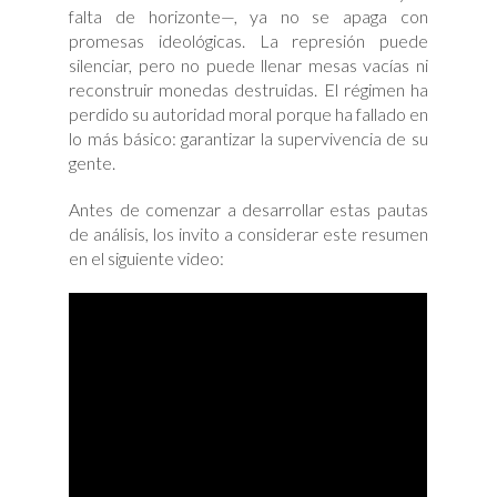
falta de horizonte—, ya no se apaga con
promesas ideológicas. La represión puede
silenciar, pero no puede llenar mesas vacías ni
reconstruir monedas destruidas. El régimen ha
perdido su autoridad moral porque ha fallado en
lo más básico: garantizar la supervivencia de su
gente.
Antes de comenzar a desarrollar estas pautas
de análisis, los invito a considerar este resumen
en el siguiente video: