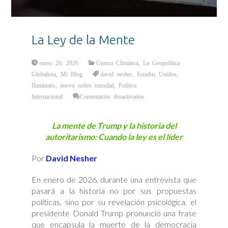
La Ley de la Mente
enero 26, 2026
Guerra Climática
,
La Geopolítica
Globalista
,
Mi Blog
david nesher
,
Estados Unidos
,
Iluminatis
,
nuevo orden mundial
,
Política
en
Internacional
Comentarios desactivados
La
Ley
de
la
La mente de Trump y la historia del
Mente
autoritarismo: Cuando la ley es el líder
Por
David Nesher
En enero de 2026, durante una entrevista que
pasará a la historia no por sus propuestas
políticas, sino por su revelación psicológica, el
presidente Donald Trump pronunció una frase
que encapsula la muerte de la democracia