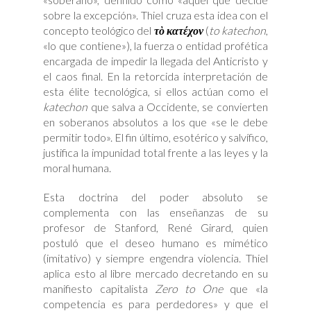
sobre la excepción». Thiel cruza esta idea con el
concepto teológico del
τὸ κατέχον
(
to
katechon
,
«lo que contiene»), la fuerza o entidad profética
encargada de impedir la llegada del Anticristo y
el caos final. En la retorcida interpretación de
esta élite tecnológica, si ellos actúan como el
katechon
que salva a Occidente, se convierten
en soberanos absolutos a los que «se le debe
permitir todo». El fin último, esotérico y salvífico,
justifica la impunidad total frente a las leyes y la
moral humana.
Esta doctrina del poder absoluto se
complementa con las enseñanzas de su
profesor de Stanford, René Girard, quien
postuló que el deseo humano es mimético
(imitativo) y siempre engendra violencia. Thiel
aplica esto al libre mercado decretando en su
manifiesto capitalista
Zero to One
que «la
competencia es para perdedores» y que el