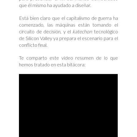
que él mismo ha ayudado a diseñar.
Está bien claro que el capitalismo de guerra ha
comenzado, las máquinas están tomando el
circuito de decisión, y el
katechon
tecnológico
de Silicon Valley ya prepara el escenario para el
conflicto final.
Te comparto este video resumen de lo que
hemos tratado en esta bitácora: