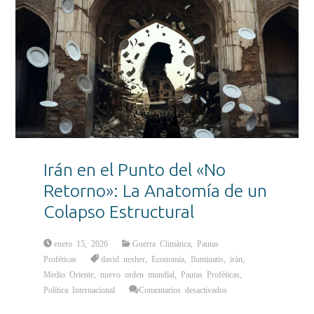
Irán en el Punto del «No
Retorno»: La Anatomía de un
Colapso Estructural
enero 15, 2026
Guerra Climática
,
Pautas
Proféticas
david nesher
,
Economía
,
Iluminatis
,
irán
,
Medio Oriente
,
nuevo orden mundial
,
Pautas Proféticas
,
en
Política Internacional
Comentarios desactivados
Irán
en
el