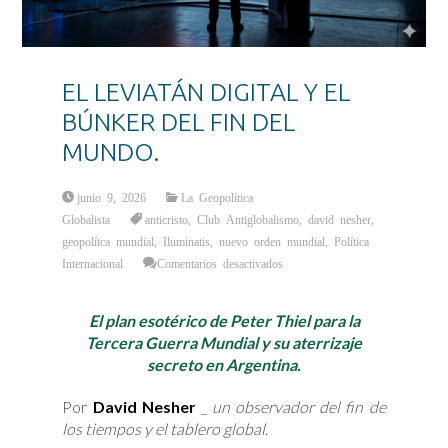
EL LEVIATÁN DIGITAL Y EL
BÚNKER DEL FIN DEL
MUNDO.
junio 9, 2026
La Geopolítica
Globalista
anticristo
,
Club Antiglobalismo
,
david nesher
,
geopolítca mundial
,
Iluminatis
,
nuevo orden mundial
,
Política
en
Internacional
Comentarios desactivados
EL
LEVIATÁN
DIGITAL
Y
El plan esotérico de Peter Thiel para la
EL
BÚNKER
Tercera Guerra Mundial y su aterrizaje
DEL
FIN
secreto en Argentina.
DEL
MUNDO.
Por
David Nesher
_
un observador del fin de
los tiempos y el tablero global
.