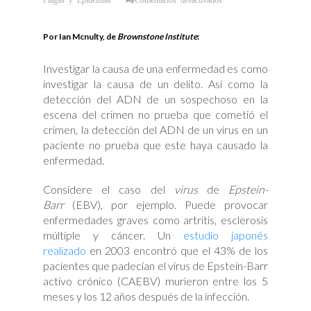
El
horrible
escándalo
de
Por Ian Mcnulty, de
Brownstone Institute
:
las
pruebas
PCR
irremediablemente
Investigar la causa de una enfermedad es como
defectuosas
investigar la causa de un delito. Así como la
detección del ADN de un sospechoso en la
escena del crimen no prueba que cometió el
crimen, la detección del ADN de un virus en un
paciente no prueba que este haya causado la
enfermedad.
Considere el caso del
virus
de
Epstein-
Barr
(EBV), por ejemplo. Puede provocar
enfermedades graves como artritis, esclerosis
múltiple y cáncer. Un
estudio japonés
realizado
en 2003 encontró que el 43% de los
pacientes que padecían el virus de Epstein-Barr
activo crónico (CAEBV) murieron entre los 5
meses y los 12 años después de la infección.