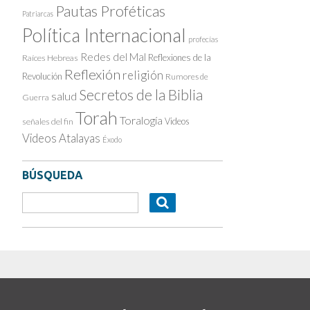
Pautas Proféticas
Patriarcas
Política Internacional
profecías
Redes del Mal
Reflexiones de la
Raíces Hebreas
Reflexión
religión
Revolución
Rumores de
Secretos de la Biblia
salud
Guerra
Torah
Toralogía
Videos
señales del fin
Videos Atalayas
Éxodo
BÚSQUEDA