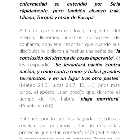
enfermedad se extendió por Siria
rápidamente, pero también alcanzó Irak,
Líbano, Turquía y el sur de Europa
”.
A fin de que nosotros, los primogénitos del
Eterno, llenemos nuestros corazones de
confianza, conviene recordar que cuando sus
discípulos le pidieron a Yeshúa una señal de “
la
conclusión del sistema de cosas imperante
”, él
les respondió: “
Se levantará nación contra
nación, y reino contra reino; y habrá grandes
terremotos, y en un lugar tras otro pestes
”
(Mateo 24:3; Lucas 21:7, 10, 11). Años más
tarde, el apóstol Juan predijo que, durante el
tiempo del fin, habría “
plaga mortífera
”
(Revelación 6:8).
Entiendo por lo que las Sagradas Escrituras
revelan que debemos estar atentos a las
profecías que están
cobrando vida,
¡entre ellas
la representada por un
ominoso jinete
en un