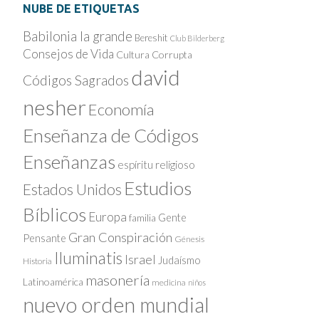
NUBE DE ETIQUETAS
Babilonia la grande
Bereshit
Club Bilderberg
Consejos de Vida
Cultura Corrupta
david
Códigos Sagrados
nesher
Economía
Enseñanza de Códigos
Enseñanzas
espíritu religioso
Estudios
Estados Unidos
Bíblicos
Europa
Gente
familia
Gran Conspiración
Pensante
Génesis
Iluminatis
Israel
Judaísmo
Historia
masonería
Latinoamérica
medicina
niños
nuevo orden mundial