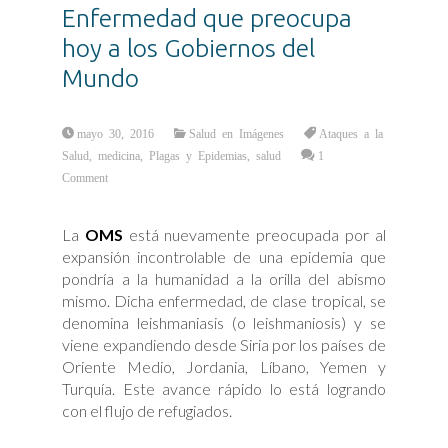
Enfermedad que preocupa
hoy a los Gobiernos del
Mundo
mayo 30, 2016
Salud en Imágenes
Ataques a la
Salud
,
medicina
,
Plagas y Epidemias
,
salud
1
Comment
La
OMS
está nuevamente preocupada por al
expansión incontrolable de una epidemia que
pondría a la humanidad a la orilla del abismo
mismo. Dicha enfermedad, de clase tropical, se
denomina leishmaniasis (o leishmaniosis) y se
viene expandiendo desde Siria por los países de
Oriente Medio, Jordania, Líbano, Yemen y
Turquía. Este avance rápido lo está logrando
con el flujo de refugiados.