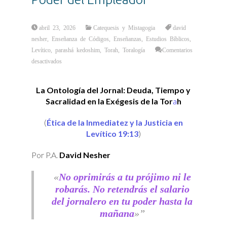
abril 23, 2026
Catequesis y Mistagogia
david
nesher
,
Enseñanza de Códigos
,
Enseñanzas
,
Estudios Bíblicos
,
Levítico
,
parashá kedoshim
,
Torah
,
Toralogía
Comentarios
en
desactivados
La
Arquitectura
de
la
La Ontología del Jornal: Deuda, Tiempo y
Equidad:
Límites
Sacralidad en la Exégesis de la Tor
a
h
Morales
al
Poder
del
(
Ética de la Inmediatez y la Justicia en
Empleador
Levítico 19:13
)
Por P.A.
David Nesher
«
No oprimirás a tu prójimo ni le
robarás. No retendrás el salario
del jornalero en tu poder hasta la
mañana
»