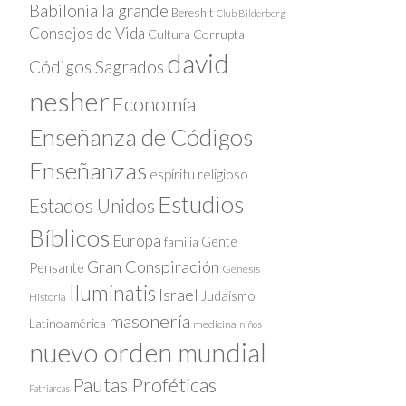
Babilonia la grande
Bereshit
Club Bilderberg
Consejos de Vida
Cultura Corrupta
david
Códigos Sagrados
nesher
Economía
Enseñanza de Códigos
Enseñanzas
espíritu religioso
Estudios
Estados Unidos
Bíblicos
Europa
Gente
familia
Gran Conspiración
Pensante
Génesis
Iluminatis
Israel
Judaísmo
Historia
masonería
Latinoamérica
medicina
niños
nuevo orden mundial
Pautas Proféticas
Patriarcas