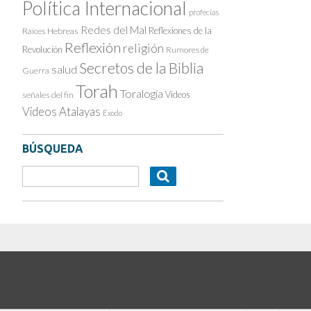
Política Internacional
profecías
Redes del Mal
Reflexiones de la
Raíces Hebreas
Reflexión
religión
Revolución
Rumores de
Secretos de la Biblia
salud
Guerra
Torah
Toralogía
Videos
señales del fin
Videos Atalayas
Éxodo
BÚSQUEDA