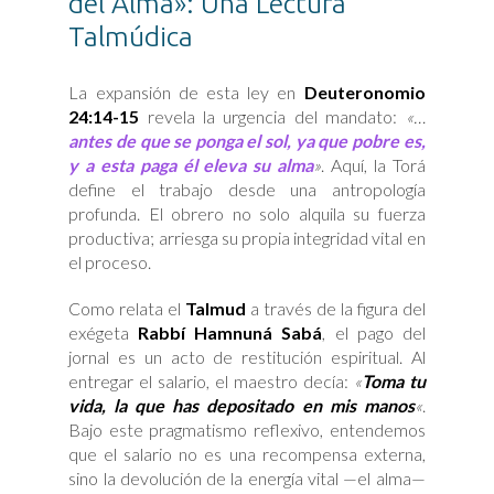
del Alma»: Una Lectura
Talmúdica
La expansión de esta ley en
Deuteronomio
24:14-15
revela la urgencia del mandato:
«…
antes de que se ponga el sol, ya que pobre es,
y a esta paga él eleva su alma
»
. Aquí, la Torá
define el trabajo desde una antropología
profunda. El obrero no solo alquila su fuerza
productiva; arriesga su propia integridad vital en
el proceso.
Como relata el
Talmud
a través de la figura del
exégeta
Rabbí Hamnuná Sabá
, el pago del
jornal es un acto de restitución espiritual. Al
entregar el salario, el maestro decía:
«
Toma tu
vida, la que has depositado en mis manos
«
.
Bajo este pragmatismo reflexivo, entendemos
que el salario no es una recompensa externa,
sino la devolución de la energía vital —el alma—