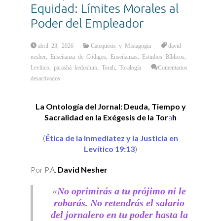
Equidad: Límites Morales al
Poder del Empleador
abril 23, 2026
Catequesis y Mistagogia
david
nesher
,
Enseñanza de Códigos
,
Enseñanzas
,
Estudios Bíblicos
,
Levítico
,
parashá kedoshim
,
Torah
,
Toralogía
Comentarios
en
desactivados
La
Arquitectura
de
la
La Ontología del Jornal: Deuda, Tiempo y
Equidad:
Límites
Sacralidad en la Exégesis de la Tor
a
h
Morales
al
Poder
del
(
Ética de la Inmediatez y la Justicia en
Empleador
Levítico 19:13
)
Por P.A.
David Nesher
«
No oprimirás a tu prójimo ni le
robarás. No retendrás el salario
del jornalero en tu poder hasta la