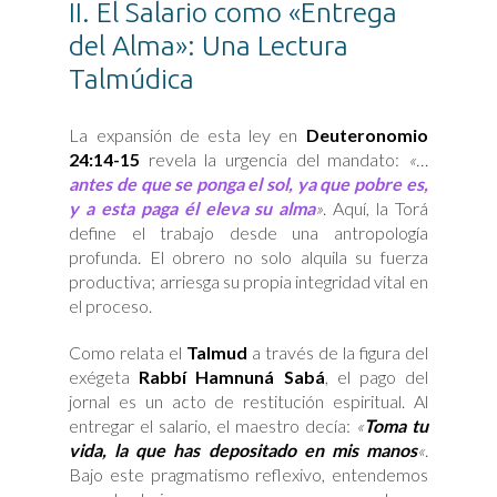
II. El Salario como «Entrega
del Alma»: Una Lectura
Talmúdica
La expansión de esta ley en
Deuteronomio
24:14-15
revela la urgencia del mandato:
«…
antes de que se ponga el sol, ya que pobre es,
y a esta paga él eleva su alma
»
. Aquí, la Torá
define el trabajo desde una antropología
profunda. El obrero no solo alquila su fuerza
productiva; arriesga su propia integridad vital en
el proceso.
Como relata el
Talmud
a través de la figura del
exégeta
Rabbí Hamnuná Sabá
, el pago del
jornal es un acto de restitución espiritual. Al
entregar el salario, el maestro decía:
«
Toma tu
vida, la que has depositado en mis manos
«
.
Bajo este pragmatismo reflexivo, entendemos