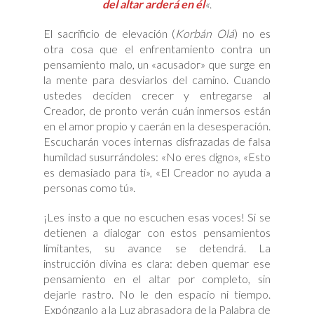
del altar arderá en él
«
.
El sacrificio de elevación (
Korbán Olá
) no es
otra cosa que el enfrentamiento contra un
pensamiento malo, un «acusador» que surge en
la mente para desviarlos del camino. Cuando
ustedes deciden crecer y entregarse al
Creador, de pronto verán cuán inmersos están
en el amor propio y caerán en la desesperación.
Escucharán voces internas disfrazadas de falsa
humildad susurrándoles: «No eres digno», «Esto
es demasiado para ti», «El Creador no ayuda a
personas como tú».
¡Les insto a que no escuchen esas voces! Si se
detienen a dialogar con estos pensamientos
limitantes, su avance se detendrá. La
instrucción divina es clara: deben quemar ese
pensamiento en el altar por completo, sin
dejarle rastro. No le den espacio ni tiempo.
Expónganlo a la Luz abrasadora de la Palabra de