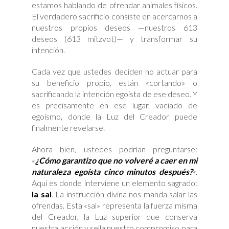
estamos hablando de ofrendar animales físicos.
El verdadero sacrificio consiste en acercarnos a
nuestros propios deseos —nuestros 613
deseos (613 mitzvot)— y transformar su
intención.
Cada vez que ustedes deciden no actuar para
su beneficio propio, están «cortando» o
sacrificando la intención egoísta de ese deseo. Y
es precisamente en ese lugar, vaciado de
egoísmo, donde la Luz del Creador puede
finalmente revelarse.
Ahora bien, ustedes podrían preguntarse:
«
¿Cómo garantizo que no volveré a caer en mi
naturaleza egoísta cinco minutos después?
«.
Aquí es donde interviene un elemento sagrado:
la sal
. La instrucción divina nos manda salar las
ofrendas. Esta «sal» representa la fuerza misma
del Creador, la Luz superior que conserva
nuestra acción y sella nuestro compromiso para