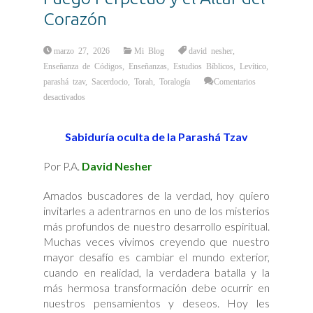
Corazón
marzo 27, 2026
Mi Blog
david nesher
,
Enseñanza de Códigos
,
Enseñanzas
,
Estudios Bíblicos
,
Levítico
,
parashá tzav
,
Sacerdocio
,
Torah
,
Toralogía
Comentarios
en
desactivados
La
Transformación
del
Deseo:
Sabiduría oculta de la Parashá Tzav
Un
Estudio
sobre
el
Por P.A.
David Nesher
Fuego
Perpetuo
y
Amados buscadores de la verdad, hoy quiero
el
Altar
invitarles a adentrarnos en uno de los misterios
del
Corazón
más profundos de nuestro desarrollo espiritual.
Muchas veces vivimos creyendo que nuestro
mayor desafío es cambiar el mundo exterior,
cuando en realidad, la verdadera batalla y la
más hermosa transformación debe ocurrir en
nuestros pensamientos y deseos. Hoy les