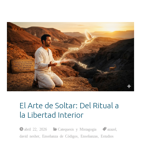
El Arte de Soltar: Del Ritual a
la Libertad Interior
abril 22, 2026
Catequesis y Mistagogia
azazel
,
david nesher
,
Enseñanza de Códigos
,
Enseñanzas
,
Estudios