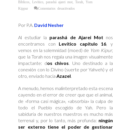
Bíblicos
,
Levítico
,
parashá ajarei mot
,
Torah
,
Yom
en
Kippur
Comentarios desactivados
El
Arte
de
Soltar:
Por P.A.
David Nesher
Del
Ritual
a
la
Al estudiar la
parashá de Ajarei Mot
nos
Libertad
Interior
encontramos con
Levítico capítulo 16
, y
vemos en la solemnidad (moed) de
Yom Kipur
,
que la Torah nos regala una imagen visualmente
impactante: d
os chivos
. Uno destinado a la
conexión con lo Divino (suerte por Yahveh) y el
otro, enviado hacia
Azazel
.
A menudo, hemos malinterpretado esta escena
cayendo en el error de creer que que el animal,
de «forma casi mágica», «absorbía» la culpa de
todo el Pueblo escogido de Yah. Pero la
sabiduría de nuestros maestros es mucho más
terrenal y, por lo tanto, más profunda:
ningún
ser externo tiene el poder de gestionar