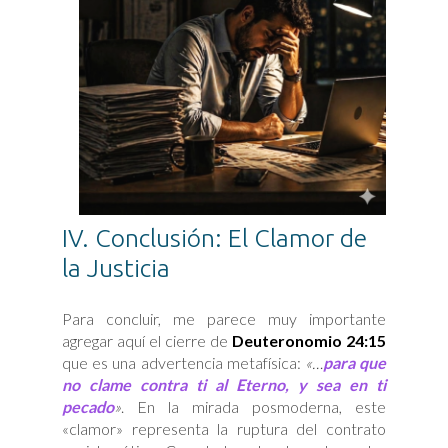
IV. Conclusión: El Clamor de
la Justicia
Para concluir, me parece muy importante
agregar aquí el cierre de
Deuteronomio 24:15
que es una advertencia metafísica:
«…
para que
no clame contra ti al Eterno, y sea en ti
pecado
»
. En la mirada posmoderna, este
«clamor» representa la ruptura del contrato