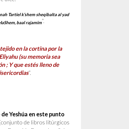
ah Tartiel k’shem sheqibalta al yad
”.
 HaShem, baal rajamim
jido en la cortina por la
 Eliyahu (su memoria sea
n ; Y que estés lleno de
isericordias
”.
 de Yeshúa en este punto
onjunto de libros litúrgicos