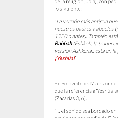
de la religión judía), con pe
lo siguiente:
“
La versión más antigua que
nuestros padres y abuelos (j
1920 o antes). También está
Rabbah
(Eshkol), la traducci
versión Ashkenaz está en la 
¡Yeshúa!
”
En Soloveitchik Machzor de K
que la referencia a ‘Yeshúa’
(Zacarías 3, 6).
“… el sonido sea bordado en la cortina [ce
oraciones por medio de Elías