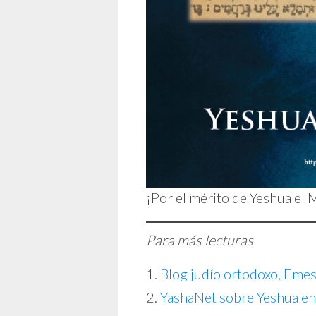
¡Por el mérito de Yeshua el M
Para más lecturas
Blog judío ortodoxo, Emes
YashaNet sobre Yeshua en