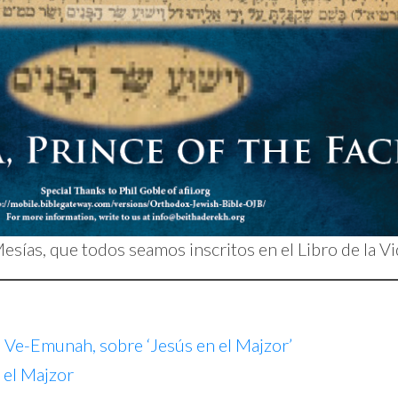
esías, que todos seamos inscritos en el Libro de la Vi
 Ve-Emunah, sobre ‘Jesús en el Majzor’
 el Majzor