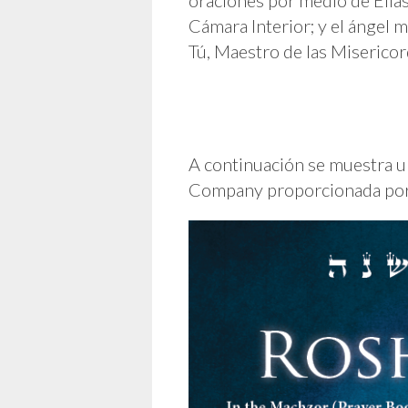
Cámara Interior; y el ángel ministrador [ מט”ט ]; y que seas lleno de miserico
Tú, Maestro de las Misericord
A continuación se muestra u
Company proporcionada por