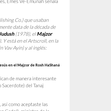
ces, Emes Ve-Emunah señala
ishing Co.) que usaban
emente data de la década de
Judush
(1978), el
Majzor
 Y está en el Artscroll, en la
 Vav Ayin) y al inglés:
sús en el Majzor de Rosh HaShaná
plican de manera interesante
o Sacerdote) del Tanaj
n Gadol), ministro de la