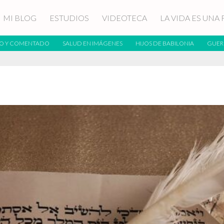
MI BLOG
ESTUDIOS
VIDEOTECA
LA VIDA ES UNA 
O Y COMENTADO
SALUD EN IMÁGENES
HIJOS DE BABILONIA
GUER