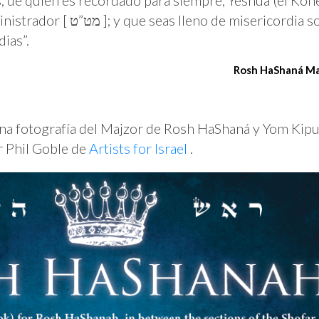
rdia sobre nosotros. Bendito eres
ias”.
Rosh HaShaná Maj
na fotografía del Majzor de Rosh HaShaná y Yom Kipu
 Phil Goble de
Artists for Israel
.