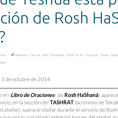
ación de Rosh Ha
?
iesta
adoracion
,
Casa de Judá
,
Enseñanzas
,
Fiesta de las Trompetas
,
Fiestas Santa
en
vados
¿Sabías
que
Yeshúa
está
presente
l 3 de octubre de 2014
en
la
Oración
de
Rosh
 el «
Libro de Oraciones
» de
Rosh HaShaná
) aparec
HaShaná
del
cio, en la sección del
TASHRAT
(acrónimo de Tekiah,
judaísmo?
el shofar), suena el shofar durante el servicio de Ro
«
que sea tu voluntad
«) entre los toques del shofar, qu