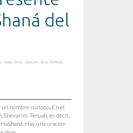
Shaná del
s
,
Israel
,
Jesús
,
Judaísmo
,
Rosh HaShaná
,
e un nombre curioso. En el
 Shevarim, Teruah, es decir,
sh HaShaná. Hay una oración
e dice: