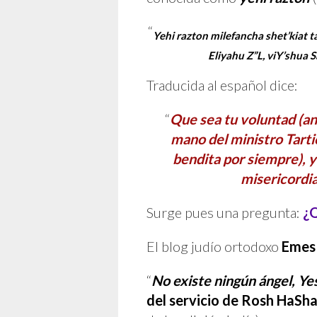
“
Yehi razton milefancha shet’kiat 
Eliyahu Z”L, viY’shua 
Traducida al español dice:
“
Que sea tu voluntad (an
mano del ministro Tarti
bendita por siempre), y
misericordia
Surge pues una pregunta:
¿Q
El blog judío ortodoxo
Emes
“
No existe ningún ángel, Ye
del servicio de Rosh HaSh