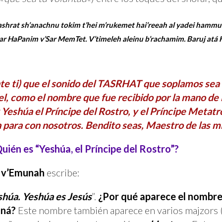
tashrat sh’anachnu tokim t’hei m’rukemet hai’reeah al yadei hammun
Sar HaPanim v’Sar MemTet. V’timeleh aleinu b’rachamim. Baruj atá
te ti) que el sonido del TASRHAT que soplamos sea te
el, como el nombre que fue recibido por la mano de
 Yeshúa el Príncipe del Rostro, y el Príncipe Metatró
 para con nosotros. Bendito seas, Maestro de las m
uién es “Yeshúa, el Príncipe del Rostro”?
 v’Emunah
escribe:
shúa. Yeshúa es Jesús
”.
¿Por qué aparece el nombre
aná?
Este nombre también aparece en varios majzors (c