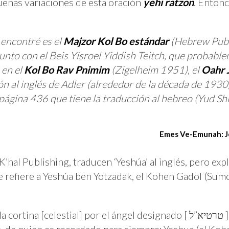
queñas variaciones de esta oración
yehi ratzon
. Enton
 encontré es el
Majzor Kol Bo estándar
(Hebrew Publ
unto con el Beis Yisroel Yiddish Teitch, que probabl
 en el
Kol Bo Rav Pnimim
(Zigelheim 1951), el
Oahr 
ón al inglés de Adler (alrededor de la década de 1930).
página 436 que tiene la traducción al hebreo (Yud Shin
Emes Ve-Emunah: Je
’hal Publishing, traducen ‘Yeshúa’ al inglés, pero ex
 se refiere a Yeshúa ben Yotzadak, el Kohen Gadol (Sum
lestial] por el ángel designado [ טרטיא”ל ], así como aceptaste las
, de quien es recordado para siempre; Yeshua (el Kohe