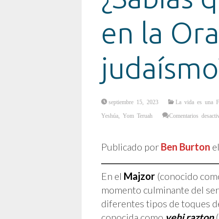
en la Or
judaísmo
septiembre 15, 2023
La vida es una F
Yeshúa
,
Yom Teruah
Comentarios desacti
Publicado por
Ben Burton
e
En el
Majzor
(conocido como
momento culminante del servi
diferentes tipos de toques d
conocida como
yehi razton
(