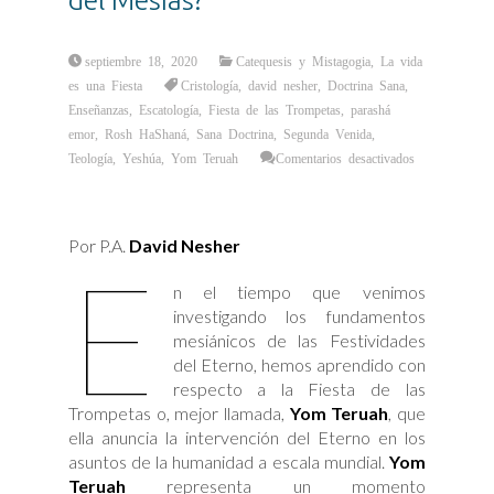
septiembre 18, 2020
Catequesis y Mistagogia
,
La vida
es una Fiesta
Cristología
,
david nesher
,
Doctrina Sana
,
Enseñanzas
,
Escatología
,
Fiesta de las Trompetas
,
parashá
emor
,
Rosh HaShaná
,
Sana Doctrina
,
Segunda Venida
,
Teología
,
Yeshúa
,
Yom Teruah
Comentarios desactivados
en
¿Cómo
se
relaciona
la
Por P.A.
David Nesher
Fiesta
E
de
Yom
Teruah
n el tiempo que venimos
y
el
investigando los fundamentos
Regreso
del
mesiánicos de las Festividades
Mesías?
del Eterno, hemos aprendido con
respecto a la Fiesta de las
Trompetas o, mejor llamada,
Yom Teruah
, que
ella anuncia la intervención del Eterno en los
asuntos de la humanidad a escala mundial.
Yom
Teruah
representa un momento