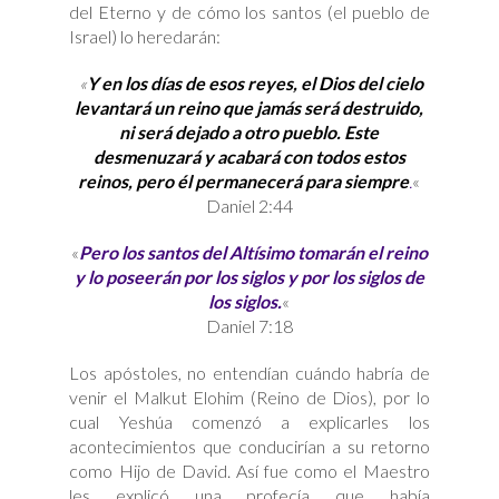
del Eterno y de cómo los santos (el pueblo de
Israel) lo heredarán:
«
Y en los días de esos reyes, el Dios del cielo
levantará un reino que jamás será destruido,
ni será dejado a otro pueblo. Este
desmenuzará y acabará con todos estos
reinos, pero él permanecerá para siempre
.
«
Daniel 2:44
«
Pero los santos del Altísimo tomarán el reino
y lo poseerán por los siglos y por los siglos de
los siglos.
«
Daniel 7:18
Los apóstoles, no entendían cuándo habría de
venir el Malkut Elohim (Reino de Dios), por lo
cual Yeshúa comenzó a explicarles los
acontecimientos que conducirían a su retorno
como Hijo de David. Así fue como el Maestro
les explicó una profecía que había