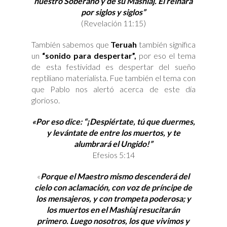
nuestro Soberano y de su Mashíaj. El reinará
por siglos y siglos”
(Revelación 11:15)
También sabemos que
Teruah
también significa
un
“sonido para despertar”,
por eso el tema
de esta festividad es despertar del sueño
reptiliano materialista. Fue también el tema con
que Pablo nos alertó acerca de este día
glorioso.
«Por eso dice: “¡Despiértate, tú que duermes,
y levántate de entre los muertos, y te
alumbrará el Ungido!”
Efesios 5:14
«
Porque el Maestro mismo descenderá del
cielo con aclamación, con voz de príncipe de
los mensajeros, y con trompeta poderosa; y
los muertos en el Mashíaj resucitarán
primero. Luego nosotros, los que vivimos y