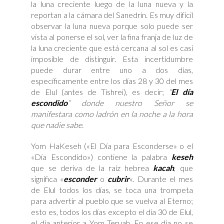
la luna creciente luego de la luna nueva y la
reportan a la cámara del Sanedrín. Es muy difícil
observar la luna nueva porque solo puede ser
vista al ponerse el sol, ver la fina franja de luz de
la luna creciente que está cercana al sol es casi
imposible de distinguir. Esta incertidumbre
puede durar entre uno a dos días,
específicamente entre los días 28 y 30 del mes
de Elul (antes de Tishrei), es decir;
“
El día
escondido
” donde nuestro Señor se
manifestara como ladrón en la noche a la hora
que nadie sabe.
Yom HaKeseh («El Día para Esconderse» o el
«Día Escondido») contiene la palabra
keseh
que se deriva de la raíz hebrea
kacah
, que
significa «
esconder
o
cubrir
«. Durante el mes
de Elul todos los días, se toca una trompeta
para advertir al pueblo que se vuelva al Eterno;
esto es, todos los días excepto el día 30 de Elul,
el día anterior a Yom Teruah. En ese día no se