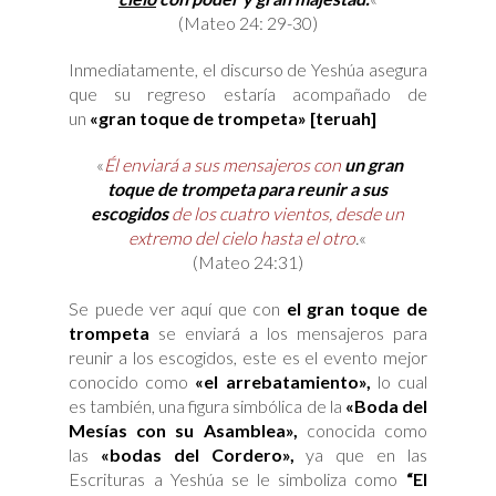
(Mateo 24: 29-30)
Inmediatamente, el discurso de Yeshúa asegura
que su regreso estaría acompañado de
un
«gran toque de trompeta»
[teruah]
«
Él enviará a sus mensajeros con
un gran
toque de trompeta
para reunir a sus
escogidos
de los cuatro vientos, desde un
extremo del cielo hasta el otro
.
«
(Mateo 24:31)
Se puede ver aquí que con
el gran toque de
trompeta
se enviará a los mensajeros para
reunir a los escogidos, este es el evento mejor
conocido como
«el arrebatamiento»,
lo cual
es también, una figura simbólica de la
«Boda del
Mesías con su Asamblea»,
conocida como
las
«bodas del Cordero»,
ya que en las
Escrituras a Yeshúa se le simboliza como
“El