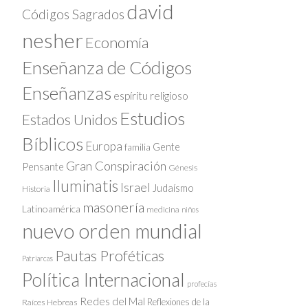
david
Códigos Sagrados
nesher
Economía
Enseñanza de Códigos
Enseñanzas
espíritu religioso
Estudios
Estados Unidos
Bíblicos
Europa
Gente
familia
Gran Conspiración
Pensante
Génesis
Iluminatis
Israel
Judaísmo
Historia
masonería
Latinoamérica
medicina
niños
nuevo orden mundial
Pautas Proféticas
Patriarcas
Política Internacional
profecías
Redes del Mal
Reflexiones de la
Raíces Hebreas