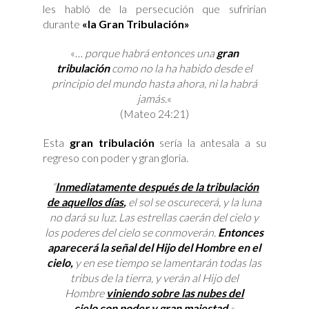
les habló de la persecución que sufrirían
durante
«la
Gran Tribulación»
«…
porque habrá entonces una
gran
tribulación
como no la ha habido desde el
principio del mundo hasta ahora, ni la habrá
jamás.
«
(Mateo 24:21)
Esta
gran tribulación
sería la antesala a su
regreso con poder y gran gloria.
“
Inmediatamente después de la tribulación
de aquellos días
,
el sol se oscurecerá, y la luna
no dará su luz. Las estrellas caerán del cielo y
los poderes del cielo se conmoverán.
Entonces
aparecerá la señal del Hijo del Hombre en el
cielo,
y en ese tiempo se lamentarán todas las
tribus de la tierra, y verán al Hijo del
Hombre
viniendo sobre las nubes del
cielo
con poder y gran majestad.
«