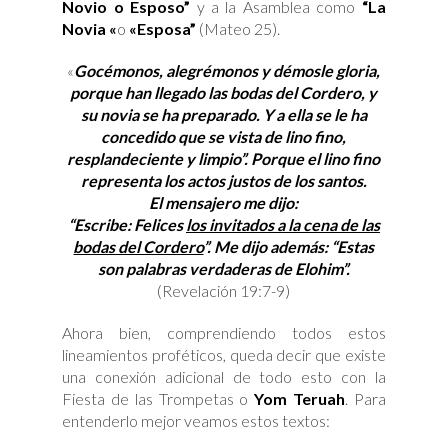
Novio o Esposo”
y a la Asamblea como
“La
Novia «
o
«Esposa”
(Mateo 25).
«
Gocémonos, alegrémonos y démosle gloria,
porque han llegado las bodas del Cordero, y
su novia se ha preparado. Y a ella se le ha
concedido que se vista de lino fino,
resplandeciente y limpio”. Porque el lino fino
representa los actos justos de los santos.
El mensajero me dijo:
“Escribe: Felices
los invitados a la cena de las
bodas del Cordero
”. Me dijo además: “Estas
son palabras verdaderas de Elohim”.
(Revelación 19:7-9)
Ahora bien, comprendiendo todos estos
lineamientos proféticos, queda decir que existe
una conexión adicional de todo esto con la
Fiesta de las Trompetas o
Yom Teruah
. Para
entenderlo mejor veamos estos textos: