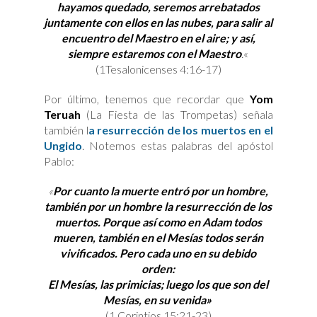
hayamos quedado, seremos
arrebatados
juntamente con ellos en las nubes, para salir al
encuentro del Maestro en el aire; y así,
siempre estaremos con el Maestro
.
«
(1Tesalonicenses 4:16-17)
Por último, tenemos que recordar que
Yom
Teruah
(La Fiesta de las Trompetas) señala
también l
a resurrección de los muertos en el
Ungido
. Notemos estas palabras del apóstol
Pablo:
«
Por cuanto la muerte entró por un hombre,
también por un hombre la resurrección de los
muertos. Porque así como en Adam todos
mueren, también en el Mesías todos serán
vivificados. Pero cada uno en su debido
orden:
El Mesías, las primicias; luego los que son del
Mesías, en su venida»
(1 Corintios 15:21-23)