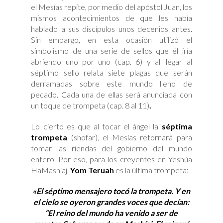
el Mesías repite, por medio del apóstol Juan, los
mismos acontecimientos de que les había
hablado a sus discípulos unos decenios antes.
Sin embargo, en esta ocasión utilizó el
simbolismo de una serie de sellos que él iría
abriendo uno por uno (cap. 6)
y al llegar al
séptimo sello relata siete plagas que serán
derramadas sobre este mundo lleno de
pecado. Cada una de ellas será anunciada con
un toque de trompeta (cap. 8 al 11)
.
Lo cierto es que al tocar el ángel la
séptima
trompeta
(shofar), el Mesías retornará para
tomar las riendas del gobierno del mundo
entero. Por eso, para los creyentes en Yeshúa
HaMashiaj,
Yom Teruah
es la última trompeta:
«El séptimo mensajero tocó la trompeta. Y en
el cielo se oyeron grandes voces que decían:
“El reino del mundo ha venido a ser de