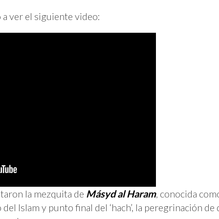
 a ver el siguiente video:
staron la mezquita de
Másyd al Haram
, conocida com
 del Islam y punto final del ‘hach’, la peregrinación 