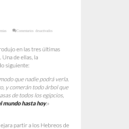
en
emias
Comentarios desactivados
Plaga
de
Langostas
inunda
la
odujo en las tres últimas
Mezquita
de
 Una de ellas, la
la
Meca…
¡El
lo siguiente:
Eterno
está
hablando
a
de modo que nadie podrá verla.
Ismael!
zo, y comerán todo árbol que
casas de todos los egipcios,
 al mundo hasta hoy
.»
ejara partir a los Hebreos de