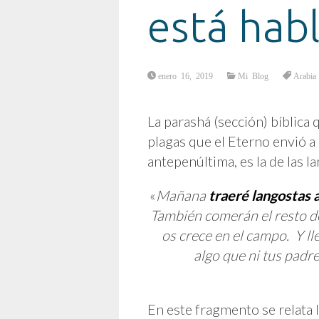
está hab
enero 16, 2019
Mi Blog
Arabia
La parashá (sección) bíblica
plagas que el Eterno envió a 
antepenúltima, es la de las l
«
Mañana
traeré langostas a
También comerán el resto de
os crece en el campo. Y lle
algo que ni tus padr
En este fragmento se relata 