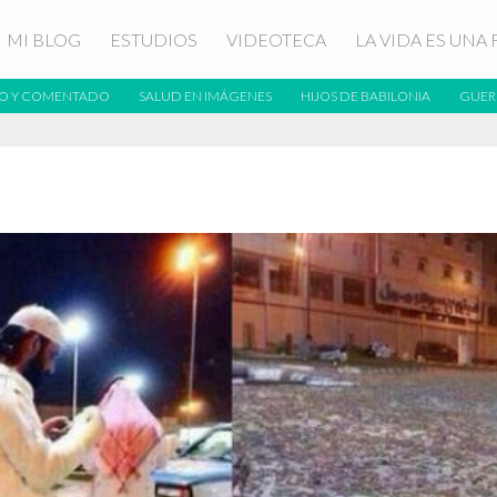
MI BLOG
ESTUDIOS
VIDEOTECA
LA VIDA ES UNA 
O Y COMENTADO
SALUD EN IMÁGENES
HIJOS DE BABILONIA
GUER