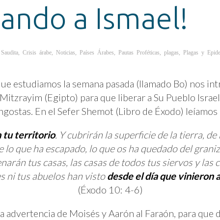
lando a Ismael!
 Saudita
,
Crisis árabe
,
Noticias
,
Países Árabes
,
Pautas Proféticas
,
plagas
,
Plagas y Epid
 que estudiamos la semana pasada (llamado Bo) nos intr
Mitzrayim (Egipto) para que liberar a Su Pueblo Israel.
angostas. En el Sefer Shemot (Libro de Éxodo) leíamos 
 tu territorio
. Y cubrirán la superficie de la tierra, 
 lo que ha escapado, lo que os ha quedado del grani
narán tus casas, las casas de todos tus siervos y las 
es ni tus abuelos han visto
desde el día que vinieron
(Éxodo 10: 4-6)
la advertencia de Moisés y Aarón al Faraón, para que d