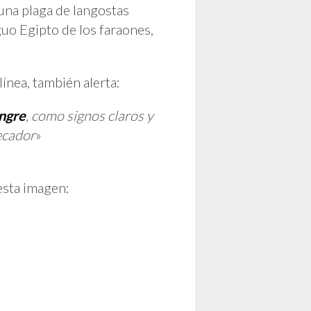
una plaga de langostas
guo Egipto de los faraones,
línea, también alerta:
angre
, como signos claros y
ecador
»
esta imagen: