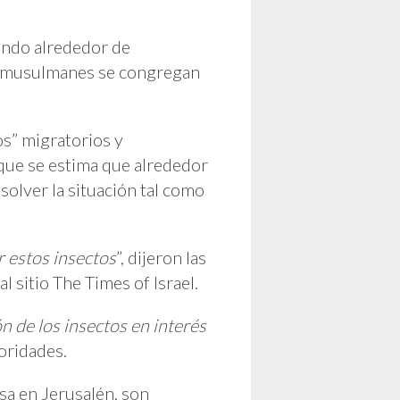
lando alrededor de
nos musulmanes se congregan
os” migratorios y
 que se estima que alrededor
olver la situación tal como
r estos insectos
”, dijeron las
l sitio The Times of Israel.
 de los insectos en interés
toridades.
sa en Jerusalén, son