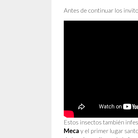
Antes de continuar los invito
Estos insectos también infe
Meca
y el primer lugar santo