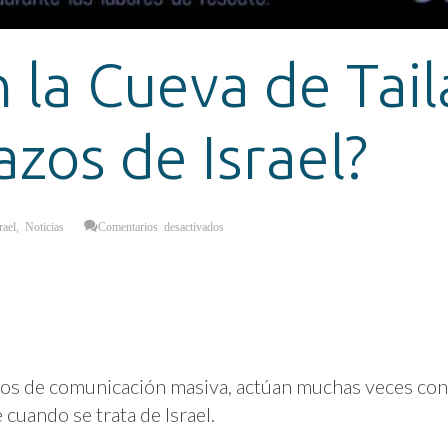
 la Cueva de Tail
azos de Israel?
en
rael
,
Noticias
Comentarios desactivados
¿Niños
en
la
Cueva
de
Tailandia
o
en
los
Brazos
de
Israel?
os de comunicación masiva, actúan muchas veces con
 cuando se trata de Israel.