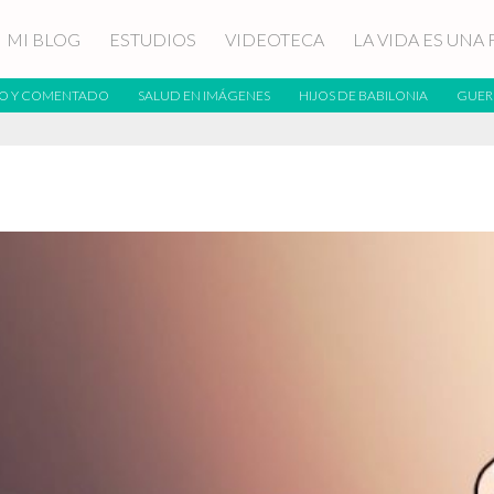
MI BLOG
ESTUDIOS
VIDEOTECA
LA VIDA ES UNA 
O Y COMENTADO
SALUD EN IMÁGENES
HIJOS DE BABILONIA
GUER