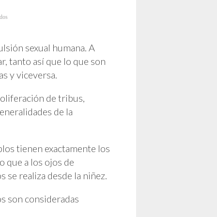
en
ados
Las
Prácticas
Aceptadas
en
la
pulsión sexual humana. A
Sexualidad
Africana
r, tanto así que lo que son
as y viceversa.
roliferación de tribus,
generalidades de la
eblos tienen exactamente los
o que a los ojos de
s se realiza desde la niñez.
dos son consideradas