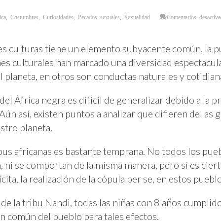
ica
,
Costumbres
,
Curiosidades
,
Pecados sexuales
,
Sexualidad
Comentarios desactiv
tes culturas tiene un elemento subyacente común, la 
iones culturales han marcado una diversidad espectacula
 planeta, en otros son conductas naturales y cotidian
del África negra es difícil de generalizar debido a la p
 Aún así, existen puntos a analizar que difieren de las 
stro planeta.
tribus africanas es bastante temprana. No todos los pu
, ni se comportan de la misma manera, pero sí es ciert
cita, la realización de la cópula per se, en estos pueblo
 de la tribu Nandi, todas las niñas con 8 años cumpli
n común del pueblo para tales efectos.