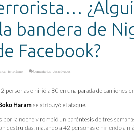
errorista… ¿Algu
 la bandera de Ni
 de Facebook?
en
rica
,
terrorismo
Comentarios desactivados
Decenas
de
personas
mueren
en
2 personas e hirió a 80 en una parada de camiones en
ataque
terrorista…
¿Alguien
colocará
Boko Haram
se atribuyó el ataque.
la
bandera
de
Nigeria
s por la noche y rompió un paréntesis de tres semanas
en
su
on destruidas, matando a 42 personas e hiriendo a m
filtro
de
Facebook?