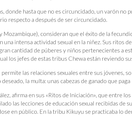
, donde hasta que no es circuncidado, un varón no pue
rio respecto a después de ser circuncidado.
 Mozambique), consideran que el éxito de la fecundid
 una intensa actividad sexual en la niñez. Sus ritos d
ran cantidad de púberes y niños pertenecientes a est
cual los jefes de estas tribus Chewa están reviendo s
 permite las relaciones sexuales entre sus jóvenes, so
 deseado, la multa: unas cabezas de ganado que paga la
z, afirma en sus «Ritos de Iniciación», que entre los 
lado las lecciones de educación sexual recibidas de 
ose en público. En la tribu Kikuyu se practicaba lo d