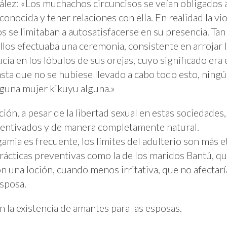
ález: «Los muchachos circuncisos se veían obligados 
conocida y tener relaciones con ella. En realidad la v
 se limitaban a autosatisfacerse en su presencia. Tan
llos efectuaba una ceremonia, consistente en arrojar l
ucía en los lóbulos de sus orejas, cuyo significado era
sta que no se hubiese llevado a cabo todo esto, nin
guna mujer kikuyu alguna.»
ción, a pesar de la libertad sexual en estas sociedades,
centivados y de manera completamente natural.
gamia es frecuente, los límites del adulterio son más 
prácticas preventivas como la de los maridos Bantú, qu
una loción, cuando menos irritativa, que no afectaría 
esposa.
n la existencia de amantes para las esposas.