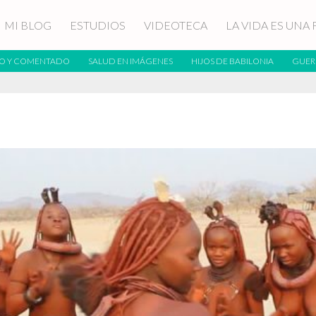
MI BLOG
ESTUDIOS
VIDEOTECA
LA VIDA ES UNA 
O Y COMENTADO
SALUD EN IMÁGENES
HIJOS DE BABILONIA
GUER