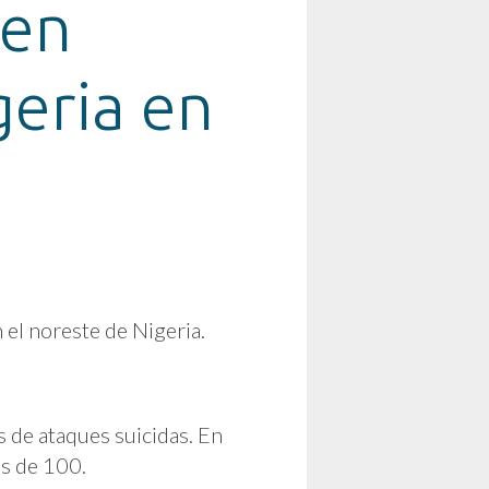
ien
geria en
 el noreste de Nigeria.
 de ataques suicidas. En
ás de 100.