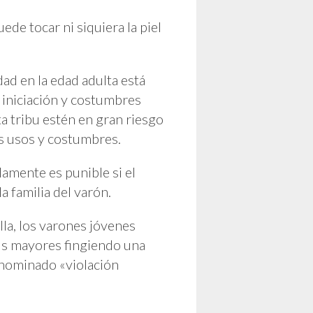
de tocar ni siquiera la piel
ad en la edad adulta está
e iniciación y costumbres
a tribu estén en gran riesgo
us usos y costumbres.
lamente es punible si el
 familia del varón.
Ila, los varones jóvenes
sus mayores fingiendo una
enominado «violación