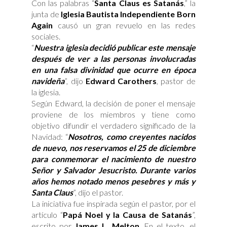
Con las palabras “
Santa Claus es Satanás
,” la
junta de
Iglesia Bautista Independiente Born
Again
causó un gran revuelo en las redes
sociales.
“
Nuestra iglesia decidió publicar este mensaje
después de ver a las personas involucradas
en una falsa divinidad que ocurre en época
navideña
”, dijo
Edward Carothers
, pastor de
la iglesia.
Según Edward, la decisión de poner el mensaje
proviene de los miembros y tiene como
objetivo difundir el verdadero significado de la
Navidad: “
Nosotros, como creyentes nacidos
de nuevo, nos reservamos el 25 de diciembre
para conmemorar el nacimiento de nuestro
Señor y Salvador Jesucristo. Durante varios
años hemos notado menos pesebres y más y
Santa Claus
”, dijo el pastor.
La iniciativa fue inspirada según el pastor, por el
artículo “
Papá Noel y la Causa de Satanás
”,
escrito por
James L. Melton
. En el texto, el