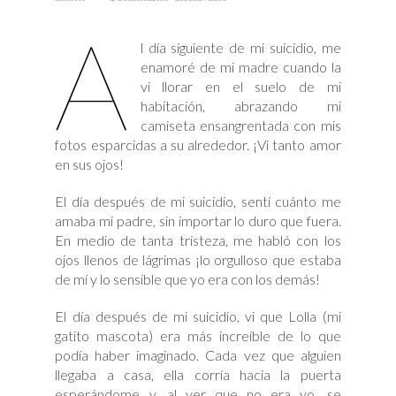
Un
Día
A
Después
de
l día siguiente de mi suicidio, me
Mi
Suicidio
enamoré de mi madre cuando la
vi llorar en el suelo de mi
habitación, abrazando mi
camiseta ensangrentada con mis
fotos esparcidas a su alrededor. ¡Vi tanto amor
en sus ojos!
El día después de mi suicidio, sentí cuánto me
amaba mi padre, sin importar lo duro que fuera.
En medio de tanta tristeza, me habló con los
ojos llenos de lágrimas ¡lo orgulloso que estaba
de mí y lo sensible que yo era con los demás!
El día después de mi suicidio, vi que Lolla (mi
gatito mascota) era más increíble de lo que
podía haber imaginado. Cada vez que alguien
llegaba a casa, ella corría hacia la puerta
esperándome y, al ver que no era yo, se