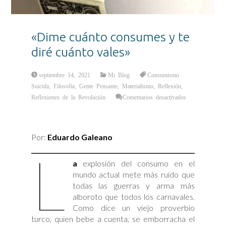
«Dime cuánto consumes y te
diré cuánto vales»
septiembre 14, 2021
Mi Blog
Consumismo
Suicida
,
Filosofía
,
Gente Pensante
,
Materialismo
,
Reflexión
,
Reflexiones de la Revolución
Comentarios desactivados
en
«Dime
cuánto
consumes
y
Por:
Eduardo Galeano
te
diré
L
cuánto
vales»
a
explosión del consumo en el
mundo actual mete más ruido que
todas las guerras y arma más
alboroto que todos los carnavales.
Como dice un viejo proverbio
turco, quien bebe a cuenta, se emborracha el