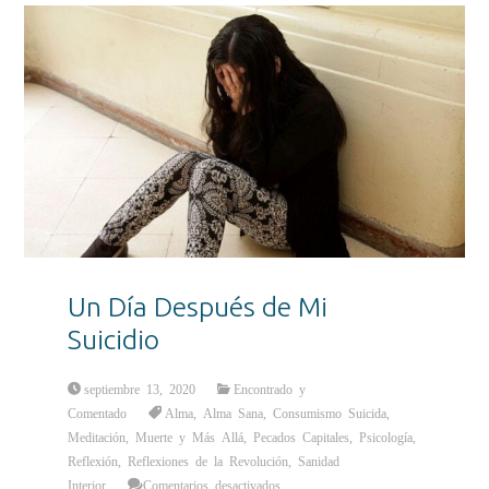
Un Día Después de Mi
Suicidio
septiembre 13, 2020
Encontrado y
Comentado
Alma
,
Alma Sana
,
Consumismo Suicida
,
Meditación
,
Muerte y Más Allá
,
Pecados Capitales
,
Psicología
,
Reflexión
,
Reflexiones de la Revolución
,
Sanidad
en
Interior
Comentarios desactivados