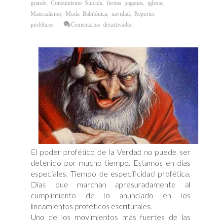
grande
,
Consumismo Suicida
,
fiestas paganas
,
iglesia
,
Materialismo
,
Moda Babilónica
,
navidad
,
Reportes
en
proféticos
Comentarios desactivados
«Santa
Claus
es
Satanás»
dice
el
lema
navideño
de
una
iglesia
bautista
en
Georgia
El poder profético de la Verdad no puede ser
detenido por mucho tiempo. Estamos en días
especiales. Tiempo de especificidad profética.
Días que marchan apresuradamente al
cumplimiento de lo anunciado en los
lineamientos proféticos escriturales.
Uno de los movimientos más fuertes de las