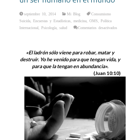
septiembre 10, 2014
Mi Blog
Consumismo
Suicida
,
Encuestas y Estadísticas
,
medicina
,
OMS
,
Política
Internacional
,
Psicología
,
salud
Comentarios desactivados
en
Cada
40
segundos
se
«El ladrón sólo viene para robar, matar y
suicida
un
destruir. Yo he venido para que tengan vida, y
ser
humano
para que la tengan en abundancia».
en
el
(Juan 10:10)
mundo