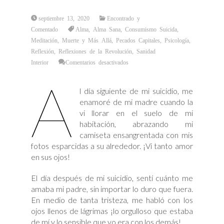
septiembre 13, 2020
Encontrado y
Comentado
Alma
,
Alma Sana
,
Consumismo Suicida
,
Meditación
,
Muerte y Más Allá
,
Pecados Capitales
,
Psicología
,
Reflexión
,
Reflexiones de la Revolución
,
Sanidad
en
Interior
Comentarios desactivados
Un
Día
A
Después
de
l día siguiente de mi suicidio, me
Mi
Suicidio
enamoré de mi madre cuando la
vi llorar en el suelo de mi
habitación, abrazando mi
camiseta ensangrentada con mis
fotos esparcidas a su alrededor. ¡Vi tanto amor
en sus ojos!
El día después de mi suicidio, sentí cuánto me
amaba mi padre, sin importar lo duro que fuera.
En medio de tanta tristeza, me habló con los
ojos llenos de lágrimas ¡lo orgulloso que estaba
de mí y lo sensible que yo era con los demás!