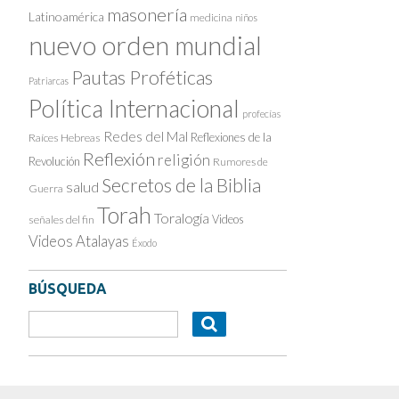
masonería
Latinoamérica
medicina
niños
nuevo orden mundial
Pautas Proféticas
Patriarcas
Política Internacional
profecías
Redes del Mal
Reflexiones de la
Raíces Hebreas
Reflexión
religión
Revolución
Rumores de
Secretos de la Biblia
salud
Guerra
Torah
Toralogía
Videos
señales del fin
Videos Atalayas
Éxodo
BÚSQUEDA