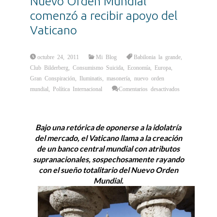
Nuevo Orden Mundial
comenzó a recibir apoyo del
Vaticano
octubre 24, 2011
Mi Blog
Babilonia la grande
,
Club Bilderberg
,
Consumismo Suicida
,
Economía
,
Europa
,
Gran Conspiración
,
Iluminatis
,
masonería
,
nuevo orden
mundial
,
Política Internacional
Comentarios desactivados
en
La
Bestia
y
la
Bajo una retórica de oponerse a la idolatría
Gran
P…:
del mercado, el Vaticano llama a la creación
El
Nuevo
de un banco central mundial con atributos
Orden
Mundial
supranacionales, sospechosamente rayando
comenzó
a
con el sueño totalitario del Nuevo Orden
recibir
apoyo
Mundial.
del
Vaticano