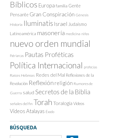
Bíblicos
Europa
Gente
familia
Gran Conspiración
Pensante
Génesis
Iluminatis
Israel
Judaísmo
Historia
masonería
Latinoamérica
medicina
niños
nuevo orden mundial
Pautas Proféticas
Patriarcas
Política Internacional
profecías
Redes del Mal
Reflexiones de la
Raíces Hebreas
Reflexión
religión
Revolución
Rumores de
Secretos de la Biblia
salud
Guerra
Torah
Toralogía
Videos
señales del fin
Videos Atalayas
Éxodo
BÚSQUEDA