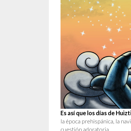
Es así que los días de Huizt
la época prehispánica, la na
cuestión adoratoria.