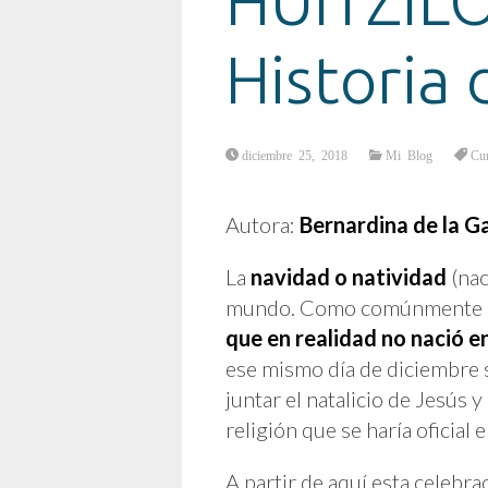
HUITZILO
Historia 
diciembre 25, 2018
Mi Blog
Cur
Autora:
Bernardina de la G
La
navidad o natividad
(nac
mundo. Como comúnmente se 
que en realidad no nació en
ese mismo día de diciembre s
juntar el natalicio de Jesús y
religión que se haría oficial en
A partir de aquí esta celebr