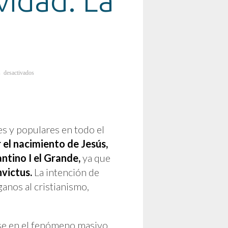
idad: La
en
 desactivados
HUITZILOPOCHTLI
y
la
Navidad:
La
Historia
de
un
Festejo.
es y populares en todo el
 el nacimiento de Jesús,
ntino I el Grande,
ya que
nvictus.
La intención de
aganos al cristianismo,
rse en el fenómeno masivo