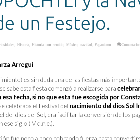
POCHTLI y la Nav
de un Festejo.
iosidades
,
Historia
,
Historia con sentido
,
México
,
navidad
,
Paganismo
Comentarios
arza Arregui
imiento) es sin duda una de las fiestas más important
sabe esta fiesta comenzó a realizarse para
celebrar
 esa fecha, si no que esta fue escogida por Consta
e celebraba el Festival del
nacimiento del dios Sol I
 el del dios del Sol, era facilitar la conversión de los p
 ese siglo (IV d.n.e.).
ación fue poco a poco cobrando fuerza hasta converti