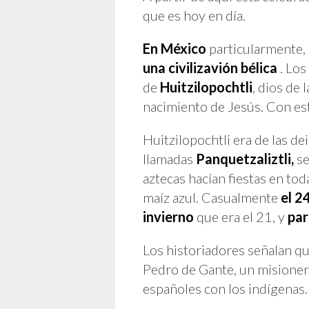
que es hoy en día.
En México
particularmente, 
una civilizavión bélica
. Lo
de
Huitzilopochtli
, dios de
nacimiento de Jesús. Con esta
Huitzilopochtli era de las de
llamadas
Panquetzaliztli,
se
aztecas hacían fiestas en tod
maíz azul. Casualmente
el 2
invierno
que era el 21, y
par
Los historiadores señalan qu
Pedro de Gante, un misionero 
españoles con los indígenas.