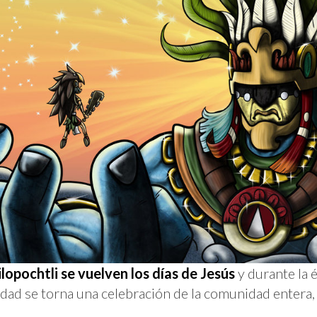
ilopochtli se vuelven los días de Jesús
y durante la é
vidad se torna una celebración de la comunidad entera,