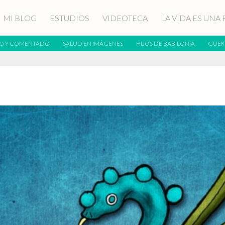
MI BLOG
ESTUDIOS
VIDEOTECA
LA VIDA ES UNA 
O Y COMENTADO
SALUD EN IMÁGENES
HIJOS DE BABILONIA
GUER