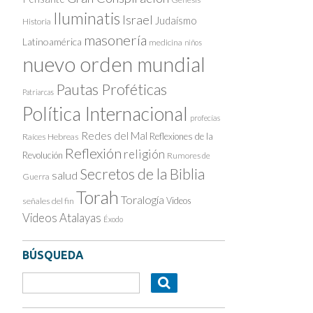
Iluminatis
Israel
Judaísmo
Historia
masonería
Latinoamérica
medicina
niños
nuevo orden mundial
Pautas Proféticas
Patriarcas
Política Internacional
profecías
Redes del Mal
Reflexiones de la
Raíces Hebreas
Reflexión
religión
Revolución
Rumores de
Secretos de la Biblia
salud
Guerra
Torah
Toralogía
Videos
señales del fin
Videos Atalayas
Éxodo
BÚSQUEDA