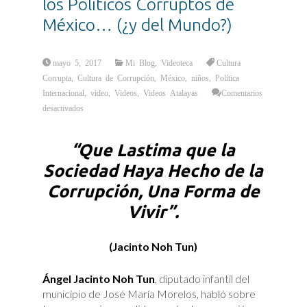
los Políticos Corruptos de
México… (¿y del Mundo?)
mayo 5, 2017
Mi Blog
,
Videoteca
Cultura
Corrupta
,
Cultura de Corrupción
,
México
,
niños
,
Política
Internacional
,
video
,
Videos
,
Videos Atalayas
Comentarios
en
desactivados
VIDEO:
JACINTO
NOH
TUN:
“Que Lastima que la
El
Mini-
Diputado
Sociedad Haya Hecho de la
que
habló
Corrupción, Una Forma de
a
los
Políticos
Vivir”.
Corruptos
de
México…
(¿y
del
(Jacinto Noh Tun)
Mundo?)
Ángel Jacinto Noh Tun
, diputado infantil del
municipio de José María Morelos, habló sobre