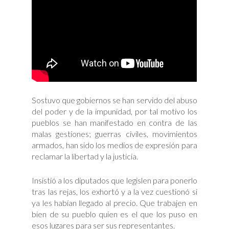
Sostuvo que gobiernos se han servido del abuso
del poder y de la impunidad, por tal motivo los
pueblos se han manifestado en contra de las
malas gestiones; guerras civiles, movimientos
armados, han sido los medios de expresión para
reclamar la libertad y la justicia.
Insistió a los diputados que legislen para ponerlo
tras las rejas, los exhortó y a la vez cuestionó si
ya les habían llegado al precio. Que trabajen en
bien de su pueblo quien es el que los puso en
esos lugares para ser sus representantes.