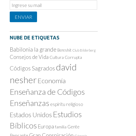
Email
Subscription
ENVIAR
NUBE DE ETIQUETAS
Babilonia la grande
Bereshit
Club Bilderberg
Consejos de Vida
Cultura Corrupta
david
Códigos Sagrados
nesher
Economía
Enseñanza de Códigos
Enseñanzas
espíritu religioso
Estudios
Estados Unidos
Bíblicos
Europa
Gente
familia
Gran Conspiración
Pensante
Génesis