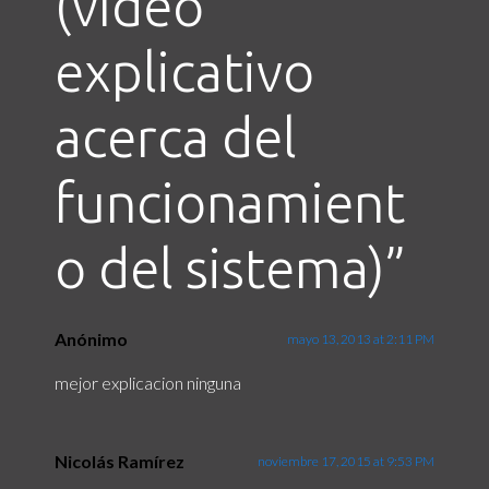
(vídeo
explicativo
acerca del
funcionamient
o del sistema)
”
Anónimo
mayo 13, 2013 at 2:11 PM
mejor explicacion ninguna
Nicolás Ramírez
noviembre 17, 2015 at 9:53 PM