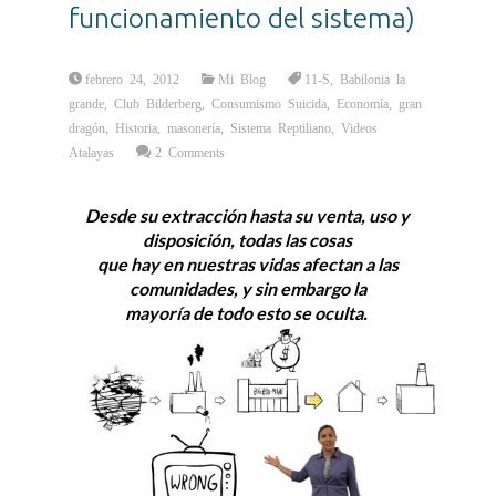
funcionamiento del sistema)
febrero 24, 2012
Mi Blog
11-S
,
Babilonia la
grande
,
Club Bilderberg
,
Consumismo Suicida
,
Economía
,
gran
dragón
,
Historia
,
masonería
,
Sistema Reptiliano
,
Videos
Atalayas
2 Comments
Desde su extracción hasta su venta, uso y
disposición, todas las cosas
que hay en nuestras vidas afectan a las
comunidades, y sin embargo la
mayoría de todo esto se oculta.