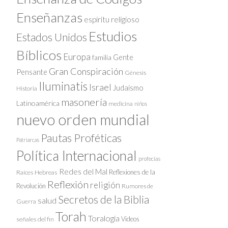
Enseñanzas
espíritu religioso
Estudios
Estados Unidos
Bíblicos
Europa
Gente
familia
Gran Conspiración
Pensante
Génesis
Iluminatis
Israel
Judaísmo
Historia
masonería
Latinoamérica
medicina
niños
nuevo orden mundial
Pautas Proféticas
Patriarcas
Política Internacional
profecías
Redes del Mal
Reflexiones de la
Raíces Hebreas
Reflexión
religión
Revolución
Rumores de
Secretos de la Biblia
salud
Guerra
Torah
Toralogía
Videos
señales del fin