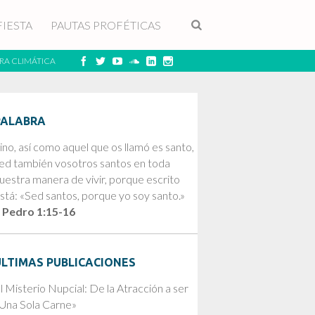
FIESTA
PAUTAS PROFÉTICAS
RA CLIMÁTICA
PALABRA
ino, así como aquel que os llamó es santo,
ed también vosotros santos en toda
uestra manera de vivir, porque escrito
stá: «Sed santos, porque yo soy santo.»
 Pedro 1:15-16
ÚLTIMAS PUBLICACIONES
l Misterio Nupcial: De la Atracción a ser
Una Sola Carne»