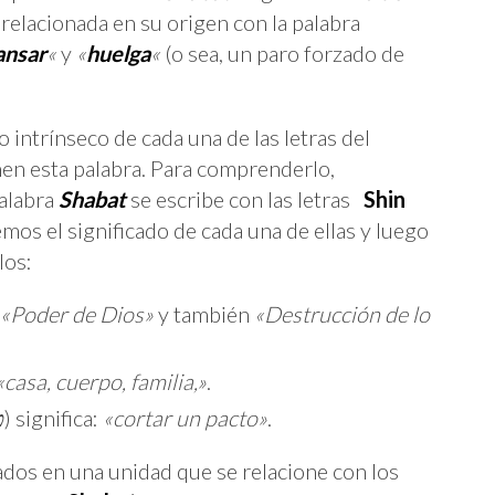
á relacionada en su origen con la palabra
ansar
«
y
«
huelga
«
(o sea, un paro forzado de
o intrínseco de cada una de las letras del
n esta palabra. Para comprenderlo,
alabra
Shabat
se escribe con las letras
Shin
mos el significado de cada una de ellas y luego
los:
«Poder de Dios»
y también
«Destrucción de lo
«casa, cuerpo, familia,»
.
ט
) significa:
«cortar un pacto»
.
cados en una unidad que se relacione con los