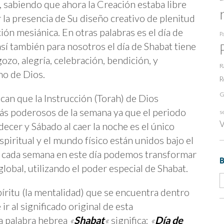
, sabiendo que ahora la Creación estaba libre
or la presencia de Su diseño creativo de plenitud
ión mesiánica. En otras palabras es el día de
Pa
sí también para nosotros el día de Shabat tiene
ozo, alegría, celebración, bendición, y
R
no de Dios.
R
G
ican que la Instrucción (Torah) de Dios
más poderosos de la semana ya que el periodo
s
V
rdecer y Sábado al caer la noche es el único
ritual y el mundo físico están unidos bajo el
e cada semana en este día podemos transformar
global, utilizando el poder especial de Shabat.
íritu (la mentalidad) que se encuentra dentro
ir al significado original de esta
la palabra hebrea
«
Shabat
«
significa:
«
Día de