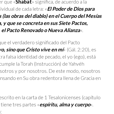
r que «
Shabat
» significa, de acuerdo a la
ividual de cada letra: «
El Poder de Dios para
s (las obras del diablo) en el Cuerpo del Mesías
a, y que se concreta en sus Siete Pactos,
, el Pacto Renovado o Nueva Alianza
«
.
ue el verdadero significado del Pacto
o, sino que Cristo vive en mí
» (Gál. 2:20), es
ra falsa identidad de pecado, el yo (ego), está
cumple la Torah (Instrucción) de Yahvéh
osotros y por nosotros. De este modo, nosotros
nsando en Su obra redentora llena de Gracia en
scrito en la carta de 1 Tesalonicenses (capítulo
tiene tres partes «
espíritu, alma y cuerpo
«.
: