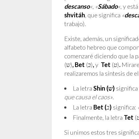
descanso
«
,
«
Sábado
«
, y est
shvitáh
, que significa
«
desc
trabajo).
Existe, además, un significad
alfabeto hebreo que compone
comenzaré diciendo que la p
(ש)
, Bet
(
ב
)
,
y
Tet
(
ט
)
.
Mirare
realizaremos la síntesis de el
La letra
Shin (
ש
)
significa
que causa el caos»
.
La letra
Bet (
ב
)
significa:
Finalmente, la letra
Tet
(
Si unimos estos tres signifi