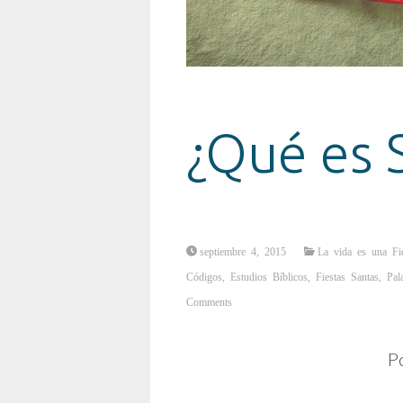
¿Qué es 
septiembre 4, 2015
La vida es una Fi
Códigos
,
Estudios Bíblicos
,
Fiestas Santas
,
Pal
Comments
P