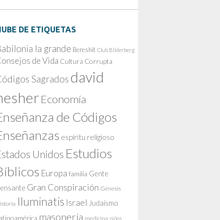
NUBE DE ETIQUETAS
abilonia la grande
Bereshit
Club Bilderberg
onsejos de Vida
Cultura Corrupta
david
Códigos Sagrados
nesher
Economía
Enseñanza de Códigos
Enseñanzas
espíritu religioso
Estudios
Estados Unidos
Bíblicos
Europa
Gente
familia
Gran Conspiración
ensante
Génesis
Iluminatis
Israel
Judaísmo
istoria
masonería
atinoamérica
medicina
niños