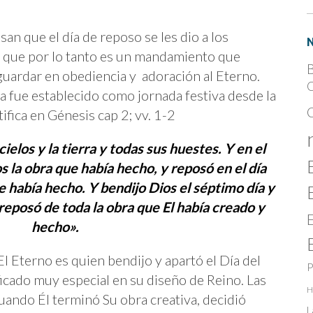
an que el día de reposo se les dio a los
, y que por lo tanto es un mandamiento que
B
uardar en obediencia y adoración al Eterno.
C
ía fue establecido como jornada festiva desde la
ifica en Génesis cap 2; vv. 1-2
ielos y la tierra y todas sus huestes. Y en el
 la obra que había hecho, y reposó en el día
e había hecho. Y bendijo Dios el séptimo día y
 reposó de toda la obra que El había creado y
hecho».
 Eterno es quien bendijo y apartó el Día del
P
ficado muy especial en su diseño de Reino. Las
H
uando Él terminó Su obra creativa, decidió
L