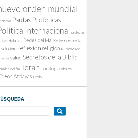
nuevo orden mundial
Pautas Proféticas
triarcas
Política Internacional
profecías
Redes del Mal
Reflexiones de la
aíces Hebreas
Reflexión
religión
evolución
Rumores de
Secretos de la Biblia
salud
uerra
Torah
Toralogía
Videos
eñales del fin
ideos Atalayas
Éxodo
BÚSQUEDA