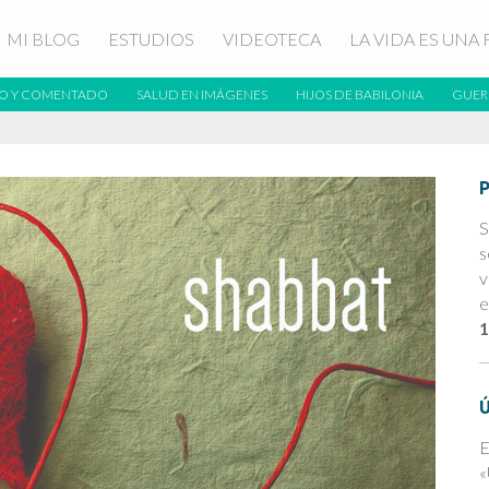
MI BLOG
ESTUDIOS
VIDEOTECA
LA VIDA ES UNA 
O Y COMENTADO
SALUD EN IMÁGENES
HIJOS DE BABILONIA
GUER
S
s
v
e
1
E
«