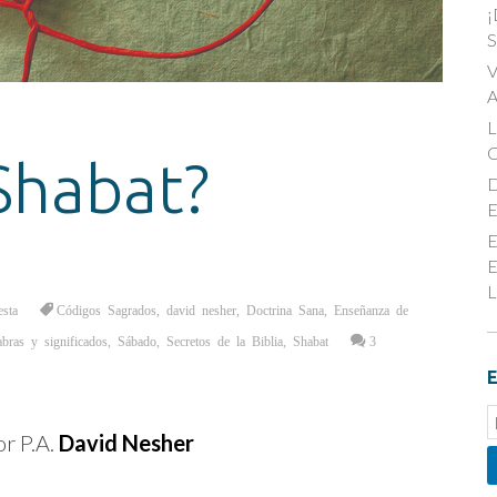
¡
S
V
A
Shabat?
D
E
E
E
L
esta
Códigos Sagrados
,
david nesher
,
Doctrina Sana
,
Enseñanza de
abras y significados
,
Sábado
,
Secretos de la Biblia
,
Shabat
3
E
E
or P.A.
David Nesher
S