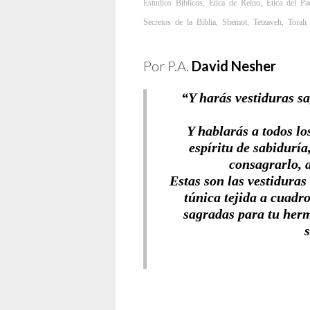
Estudios Bíblicos
,
Etica de Reino
,
Ética del Pa
Secretos de la Biblia
,
Shemot
,
Tetzaveh
,
Torah
Por P.A.
David Nesher
“Y harás vestiduras s
Y hablarás a todos los
espíritu de sabiduría
consagrarlo, 
Estas son las vestiduras
túnica tejida a cuadr
sagradas para tu herm