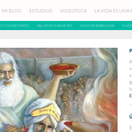
MI BLOG
ESTUDIOS
VIDEOTECA
LA VIDA ES UNA 
O Y COMENTADO
SALUD EN IMÁGENES
HIJOS DE BABILONIA
GUER
A
v
v
i
l
E
E