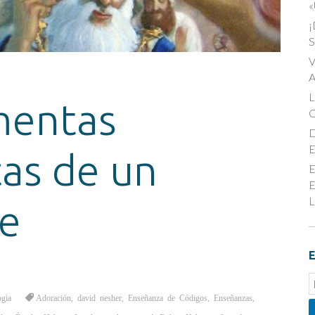
«
¡
S
V
A
mentas
D
E
cas de un
E
E
L
e
E
E
S
ogia
Adoración
,
david nesher
,
Enseñanza de Códigos
,
Enseñanzas
,