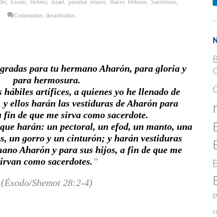
dre
,
Éxodo
,
Hebreo
,
Israel
,
parashat tetzavé
,
Raíces Hebreas
,
Sacerdocio
,
en
Comentarios desactivados
La
Vestimentas
Metafísicas
de
un
Sacerdote
B
agradas para tu hermano Aharón, para gloria y
C
para hermosura.
 hábiles artífices, a quienes yo he llenado de
, y ellos harán las vestiduras de Aharón para
a fin de que me sirva como sacerdote.
 que harán: un pectoral, un efod, un manto, una
os, un gorro y un cinturón; y harán vestiduras
ano Aharón y para sus hijos, a fin de que me
sirvan como sacerdotes.
(Éxodo/Shemot 28:2-4)
P
H