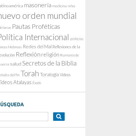
masonería
atinoamérica
medicina
niños
nuevo orden mundial
Pautas Proféticas
triarcas
Política Internacional
profecías
Redes del Mal
Reflexiones de la
aíces Hebreas
Reflexión
religión
evolución
Rumores de
Secretos de la Biblia
salud
uerra
Torah
Toralogía
Videos
eñales del fin
ideos Atalayas
Éxodo
BÚSQUEDA