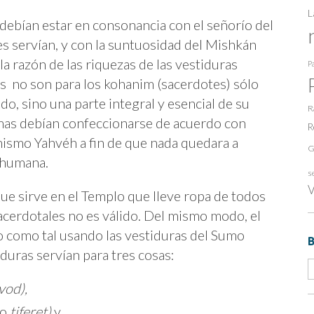
L
debían estar en consonancia con el señorío del
es servían, y con la suntuosidad del Mishkán
a razón de las riquezas de las vestiduras
Pa
s no son para los kohanim (sacerdotes) sólo
o, sino una parte integral y esencial de su
R
smas debían confeccionarse de acuerdo con
R
mismo Yahvéh a fin de que nada quedara a
G
n humana.
s
V
que sirve en el Templo que lleve ropa de todos
sacerdotales no es válido. Del mismo modo, el
 como tal usando las vestiduras del Sumo
iduras servían para tres cosas:
vod)
,
eo
tiferet)
y