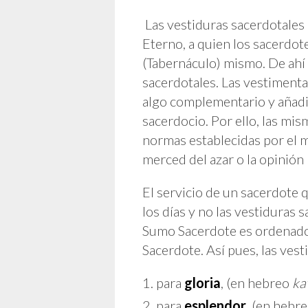
Las vestiduras sacerdotales 
Eterno, a quien los sacerdot
(Tabernáculo) mismo. De ahí l
sacerdotales. Las vestimenta
algo complementario y añadid
sacerdocio. Por ello, las mi
normas establecidas por el 
merced del azar o la opinió
El servicio de un sacerdote 
los días y no las vestiduras 
Sumo Sacerdote es ordenado
Sacerdote. Así pues, las vest
para
gloria
, (en hebreo
ka
para
esplendor
, (en hebr