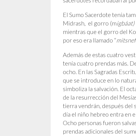
sacerdotes recordaban al pu
El Sumo Sacerdote tenía tam
Midrash, el gorro (m
igbáat)
mientras que el gorro del K
por eso era llamado “
mitsnef
Además de estas cuatro vest
tenía cuatro prendas más. D
ocho. En las Sagradas Escrit
que se introduce en lo natu
simboliza la salvación. El oct
de la resurrección del Mesías
tierra vendrán, después del
día el niño hebreo entra en e
Ocho personas fueron salvas 
prendas adicionales del sum