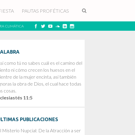
FIESTA
PAUTAS PROFÉTICAS
RA CLIMÁTICA
PALABRA
sí como tú no sabes cuál es el camino del
iento ni cómo crecen los huesos en el
ientre de la mujer encinta, así también
gnoras la obra de Dios, el cual hace todas
as cosas.
clesiastés 11:5
ÚLTIMAS PUBLICACIONES
l Misterio Nupcial: De la Atracción a ser