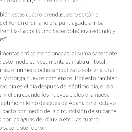
eblo sobre la grandeza de Yahvéh.
bién estas cuatro prendas, pero según el
del kohén ordinario era puntiagudo arriba
ohén Ha-Gadol (Sumo Sacerdote) era redondo y
et
”.
imentas arriba mencionadas, el sumo sacerdote
e este modo su vestimenta sumaba un total
uras, el número ocho simboliza lo sobrenatural
ral y otorga nuevos comienzos. Por esto también
avo día es el día después del séptimo día, el día
, y el día cuando los nuevos cielos y la nueva
 séptimo milenio después de Adam. En el octavo
l pacto por medio de la circuncisión de su carne.
por las aguas del diluvio etc. Las cuatro
o sacerdote fueron: