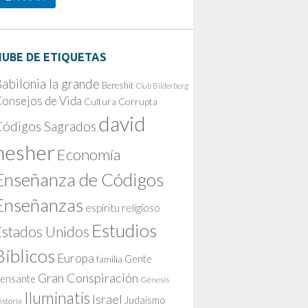
NUBE DE ETIQUETAS
abilonia la grande
Bereshit
Club Bilderberg
onsejos de Vida
Cultura Corrupta
david
Códigos Sagrados
nesher
Economía
Enseñanza de Códigos
Enseñanzas
espíritu religioso
Estudios
Estados Unidos
Bíblicos
Europa
Gente
familia
Gran Conspiración
ensante
Génesis
Iluminatis
Israel
Judaísmo
istoria