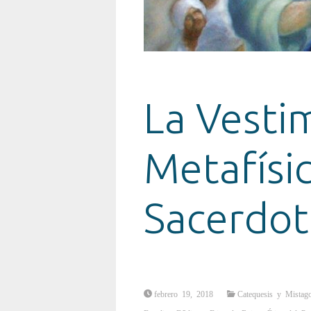
La Vesti
Metafísi
Sacerdot
febrero 19, 2018
Catequesis y Mistag