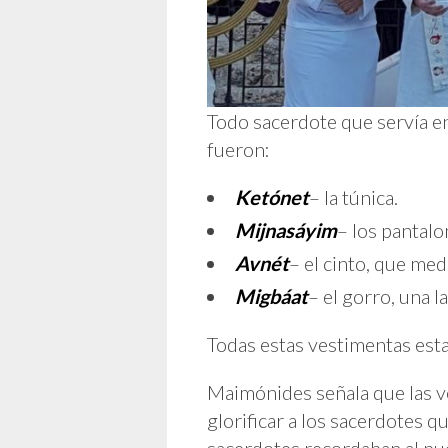
Todo sacerdote que servía en
fueron:
Ketónet
– la túnica.
Mijnasáyim
– los pantalo
Avnét
– el cinto, que me
Migbáat
– el gorro, una l
Todas estas vestimentas esta
Maimónides señala que las v
glorificar a los sacerdotes q