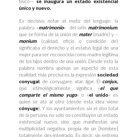
físico—
se inaugura un estado existencial
único y nuevo.
Es decisivo notar el matiz del lenguaje: la
palabra «
matrimonio
» del latín
matrimonium
,
que se forma de la unión de
mater
(madre) y
–
monium
(calidad, oficio o condición de)
significaba el derecho y el estatus legal de una
mujer para ser reconocida como madre legítima
de los hijos dentro de una unión. Desde esto la
palabra nombra apenas un aspecto de esta
realidad; más precisa es la expresión
sociedad
conyugal
, de
conyugare
, atar, ligar. El
conjux,
que etimológicamente significa «
el que
comparte el mismo yugo
» o «
el unido
» es
quien se ata al otro (desde esta idea viene
cónyuge
). Y los ayuntamientos sin el don total
de la persona, no sólo no constituyen un estado
existencial nuevo, sino que manifiestan una
multiplicidad negativa, propia de un [hombre]
totalmente des-integrado. Es decir: sin entrega