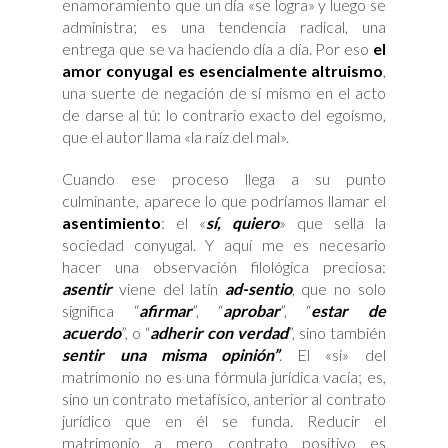
enamoramiento que un día «se logra» y luego se
administra; es una tendencia radical, una
entrega que se va haciendo día a día. Por eso
el
amor conyugal es esencialmente altruismo
,
una suerte de negación de sí mismo en el acto
de darse al tú: lo contrario exacto del egoísmo,
que el autor llama «la raíz del mal».
Cuando ese proceso llega a su punto
culminante, aparece lo que podríamos llamar el
asentimiento
: el «
sí, quiero
» que sella la
sociedad conyugal. Y aquí me es necesario
hacer una observación filológica preciosa:
asentir
viene del latín
ad-sentio
, que no solo
significa “
afirmar
”, “
aprobar
”, “
estar de
acuerdo
”, o “
adherir con verdad
”, sino también
sentir una misma opinión”
. El «sí» del
matrimonio no es una fórmula jurídica vacía; es,
sino un contrato metafísico, anterior al contrato
jurídico que en él se funda. Reducir el
matrimonio a mero contrato positivo es