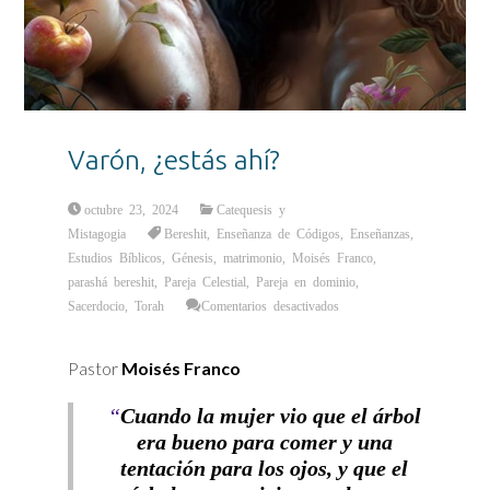
Varón, ¿estás ahí?
octubre 23, 2024
Catequesis y
Mistagogia
Bereshit
,
Enseñanza de Códigos
,
Enseñanzas
,
Estudios Bíblicos
,
Génesis
,
matrimonio
,
Moisés Franco
,
parashá bereshit
,
Pareja Celestial
,
Pareja en dominio
,
en
Sacerdocio
,
Torah
Comentarios desactivados
Varón,
¿estás
ahí?
Pastor
Moisés Franco
“
Cuando la mujer vio que el árbol
era bueno para comer y una
tentación para los ojos, y que el