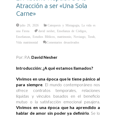
Atracción a ser «Una Sola
Carne»
julio 29, 2026
Catequesis y Mistagogia
,
La vida es
una Fiesta
david nesher
,
Enseñanza de Códigos
,
Enseñanzas
,
Estudios Bíblicos
,
matrimonio
,
Noviazgo
,
Torah
,
en
Vida matrimonial
Comentarios desactivados
El
Misterio
Nupcial:
De
Por: P.A.
David Nesher
la
Atracción
a
ser
Introducción: ¿A qué estamos llamados?
«Una
Sola
Carne»
Vivimos en una época que le tiene pánico al
para siempre
. El mundo contemporáneo nos
ofrece contratos temporales, relaciones
líquidas y vínculos basados en el beneficio
mutuo o la satisfacción emocional pasajera.
Vivimos en una época que ha aprendido a
hablar de amor sin poder ya definirlo
. Se lo