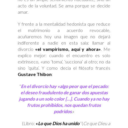
acto de la voluntad. Se ama porque se decide
amar.
Y frente a la mentalidad hedonista que reduce
el matrimonio a acuerdo revocable,
acuñaremos hoy una imagen que no dejará
indiferente a nadie en esta sala: llamar al
divorcio
«el vampirismo, aquí y ahora»
. Me
explico mejor: cuando el encuentro es solo
extrínseco, «uno ‘toma’, ‘succiona’ al otro; no da
sino ‘quita’. Y como decía el filósofo francés
Gustave Thibon
:
“
En el divorcio hay «algo peor que el pecado:
el deseo fraudulento de ganar dos apuestas
jugando a un solo color […]. Cuando ya no hay
frutos prohibidos, nos quedan frutos
podridos
.»
(Libro:
«
Lo que Dios ha unido
”
(
Ce que Dieu a