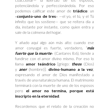
coaccionar— la libertad de los esposos,
potenciándola y perfeccionándola. Por eso
podemos calificar este amor de
triádico
: un
«
conjunto-uno de tres
» —el yo, el tú, y el Tú
infinito que los sostiene— que se reitera día a
día, instante por instante, como quien entra y
sale de la colmena del hogar.
Y añado aquí algo aún más alto: cuando ese
amor conyugal es fuerte, verdadero, “
más
fuerte que la muerte
» (Cantares 8:6), tiende a
fundirse con el amor divino mismo. Por eso lo
llama
amor teándrico
[griego:
theos
(Dios)
y
aner
(hombre)]:
divino-humano a la vez
;
expresando el amor de Dios manifestado a
través de una naturaleza humana. El matrimonio
terminará con la muerte de uno de los esposos
pero
el amor no termina, porque está
inscripto en la eternidad
.
Recordemos que el relato de la creación no