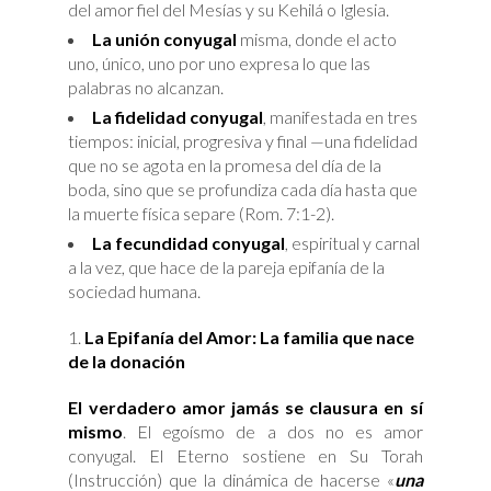
del amor fiel del Mesías y su Kehilá o Iglesia.
La unión conyugal
misma, donde el acto
uno, único, uno por uno expresa lo que las
palabras no alcanzan.
La fidelidad conyugal
, manifestada en tres
tiempos: inicial, progresiva y final —una fidelidad
que no se agota en la promesa del día de la
boda, sino que se profundiza cada día hasta que
la muerte física separe (Rom. 7:1-2).
La fecundidad conyugal
, espiritual y carnal
a la vez, que hace de la pareja epifanía de la
sociedad humana.
La Epifanía del Amor: La familia que nace
de la donación
El verdadero amor jamás se clausura en sí
mismo
. El egoísmo de a dos no es amor
conyugal. El Eterno sostiene en Su Torah
(Instrucción) que la dinámica de hacerse «
una