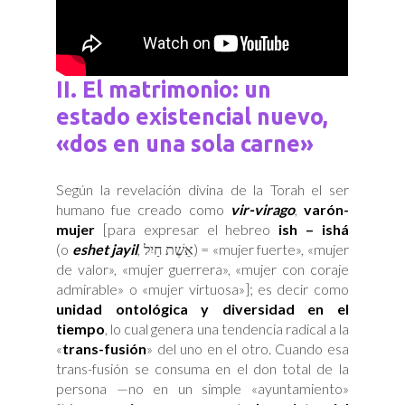
II. El matrimonio: un
estado existencial nuevo,
«dos en una sola carne»
Según la revelación divina de la Torah el ser
humano fue creado como
vir-virago
,
varón-
mujer
[para expresar el hebreo
ish – ishá
(o
eshet jayil
, אֵשֶׁת חַיִל) = «mujer fuerte», «mujer
de valor», «mujer guerrera», «mujer con coraje
admirable» o «mujer virtuosa»]; es decir como
unidad ontológica y diversidad en el
tiempo
, lo cual genera una tendencia radical a la
«
trans-fusión
» del uno en el otro. Cuando esa
trans-fusión se consuma en el don total de la
persona —no en un simple «ayuntamiento»