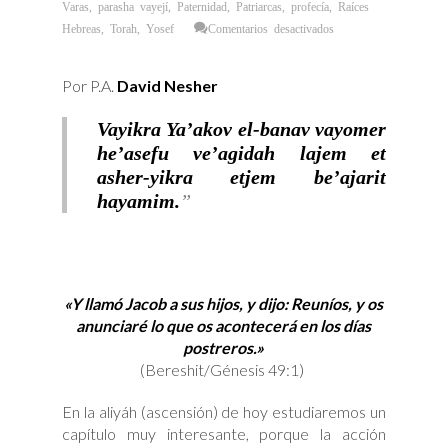
Varas
,
parasha vayejí
,
Paternidad
,
Patriarcas
,
profecía
,
Raíces
en
Hebreas
,
Torah
,
Yosef
Comentarios desactivados
Jacob
y
el
“Fin
Por P.A.
David Nesher
de
los
Tiempos”
Vayikra Ya’akov el-banav vayomer
he’asefu ve’agidah lajem et
asher-yikra etjem be’ajarit
hayamim.
«Y llamó Jacob a sus hijos, y dijo: Reuníos, y os
anunciaré lo que os acontecerá en los días
postreros.»
(Bereshit/Génesis 49:1)
En la aliyáh (ascensión) de hoy estudiaremos un
capítulo muy interesante, porque la acción