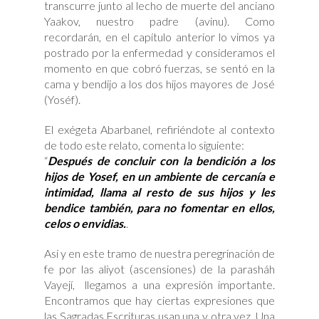
transcurre junto al lecho de muerte del anciano
Yaakov, nuestro padre (avinu). Como
recordarán, en el capítulo anterior lo vimos ya
postrado por la enfermedad y consideramos el
momento en que cobró fuerzas, se sentó en la
cama y bendijo a los dos hijos mayores de José
(Yoséf).
El exégeta Abarbanel, refiriéndote al contexto
de todo este relato, comenta lo siguiente:
“
Después de concluir con la bendición a los
hijos de Yosef, en un ambiente de cercanía e
intimidad, llama al resto de sus hijos y les
bendice también, para no fomentar en ellos,
celos o envidias.
.
Así y en este tramo de nuestra peregrinación de
fe por las aliyot (ascensiones) de la parasháh
Vayejí, llegamos a una expresión importante.
Encontramos que hay ciertas expresiones que
las Sagradas Escrituras usan una y otra vez. Una