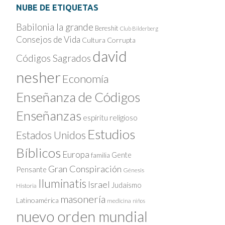
NUBE DE ETIQUETAS
Babilonia la grande
Bereshit
Club Bilderberg
Consejos de Vida
Cultura Corrupta
david
Códigos Sagrados
nesher
Economía
Enseñanza de Códigos
Enseñanzas
espíritu religioso
Estudios
Estados Unidos
Bíblicos
Europa
Gente
familia
Gran Conspiración
Pensante
Génesis
Iluminatis
Israel
Judaísmo
Historia
masonería
Latinoamérica
medicina
niños
nuevo orden mundial