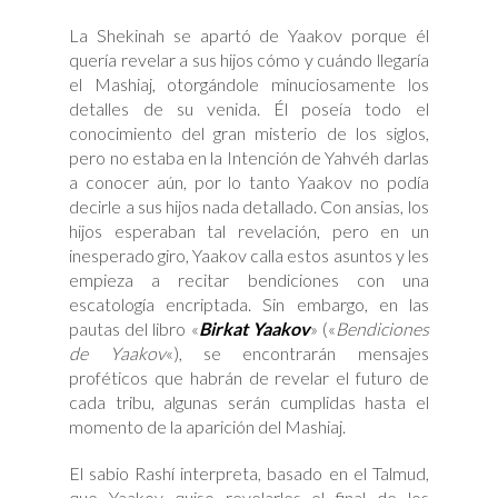
La Shekinah se apartó de Yaakov porque él
quería revelar a sus hijos cómo y cuándo llegaría
el Mashiaj, otorgándole minuciosamente los
detalles de su venida. Él poseía todo el
conocimiento del gran misterio de los siglos,
pero no estaba en la Intención de Yahvéh darlas
a conocer aún, por lo tanto Yaakov no podía
decirle a sus hijos nada detallado. Con ansias, los
hijos esperaban tal revelación, pero en un
inesperado giro, Yaakov calla estos asuntos y les
empieza a recitar bendiciones con una
escatología encriptada. Sin embargo, en las
pautas del libro «
Birkat Yaakov
» («
Bendiciones
de Yaakov
«), se encontrarán mensajes
proféticos que habrán de revelar el futuro de
cada tribu, algunas serán cumplidas hasta el
momento de la aparición del Mashiaj.
El sabio Rashí interpreta, basado en el Talmud,
que Yaakov quiso revelarles el final de los