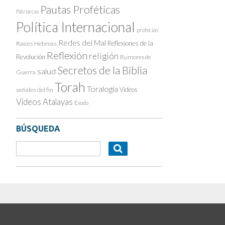
Pautas Proféticas
Patriarcas
Política Internacional
profecías
Redes del Mal
Reflexiones de la
Raíces Hebreas
Reflexión
religión
Revolución
Rumores de
Secretos de la Biblia
salud
Guerra
Torah
Toralogía
Videos
señales del fin
Videos Atalayas
Éxodo
BÚSQUEDA