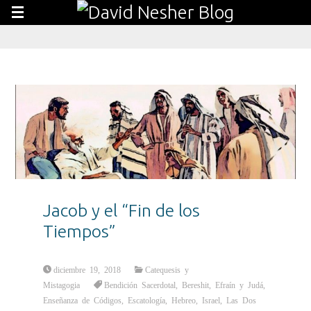
Jacob y el “Fin de los
Tiempos”
diciembre 19, 2018
Catequesis y
Mistagogia
Bendición Sacerdotal
,
Bereshit
,
Efraín y Judá
,
Enseñanza de Códigos
,
Escatología
,
Hebreo
,
Israel
,
Las Dos