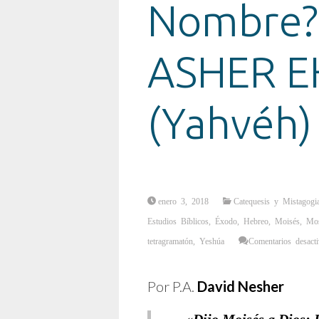
Nombre
ASHER 
(Yahvéh)
enero 3, 2018
Catequesis y Mistagogi
Estudios Bíblicos
,
Éxodo
,
Hebreo
,
Moisés
,
Mo
tetragramatón
,
Yeshúa
Comentarios desact
Por P.A.
David Nesher