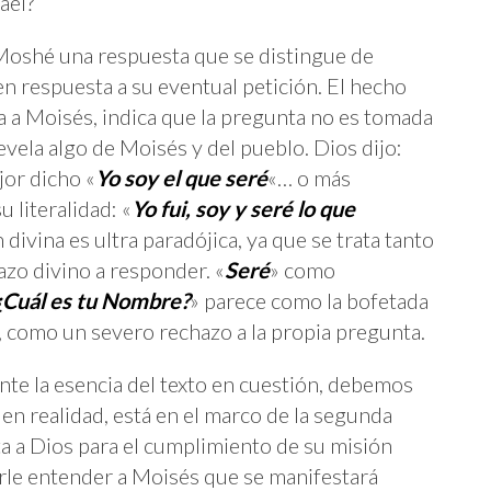
ael?
Moshé una respuesta que se distingue de
en respuesta a su eventual petición. El hecho
da a Moisés, indica que la pregunta no es tomada
evela algo de Moisés y del pueblo. Dios dijo:
jor dicho «
Yo soy el que seré
«… o más
 literalidad: «
Yo fui, soy y seré lo que
 divina es ultra paradójica, ya que se trata tanto
zo divino a responder. «
Seré
» como
¿Cuál es tu Nombre?
» parece como la bofetada
, como un severo rechazo a la propia pregunta.
te la esencia del texto en cuestión, debemos
en realidad, está en el marco de la segunda
 a Dios para el cumplimiento de su misión
erle entender a Moisés que se manifestará