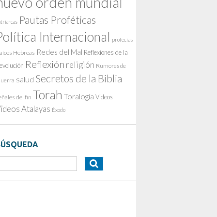
nuevo orden mundial
Pautas Proféticas
triarcas
Política Internacional
profecías
Redes del Mal
Reflexiones de la
aíces Hebreas
Reflexión
religión
evolución
Rumores de
Secretos de la Biblia
salud
uerra
Torah
Toralogía
Videos
eñales del fin
ideos Atalayas
Éxodo
BÚSQUEDA