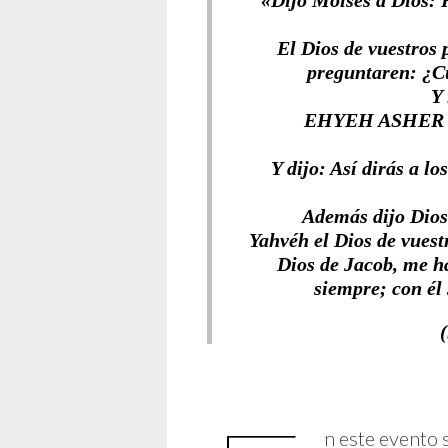
«Dijo Moisés a Dios: He
El Dios de vuestros 
preguntaren: ¿Cu
Y
EHYEH ASHER E
Y dijo: Así dirás a 
Además dijo Dios 
Yahvéh el Dios de vuest
Dios de Jacob, me h
siempre; con él 
n este evento 