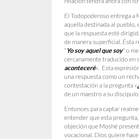
relación tendrá ahora con Isr
El Todopoderoso entrega a 
aquella destinada al pueblo, 
que la respuesta esté dirigi
de manera superficial. Ésta r
“
Yo soy aquel que soy
” o me
cercanamente traducido en su
aconteceré
«. Esta expresión
una respuesta como un recha
contestación a la pregunta «
de un maestro a su discípulo
Entonces para captar realmen
entender que esta pregunta, 
objeción que Moshé presenta
vocacional. Dios quiere hac