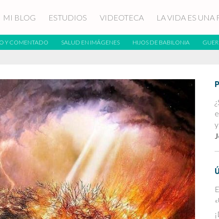
MI BLOG
ESTUDIOS
VIDEOTECA
LA VIDA ES UNA 
O Y COMENTADO
SALUD EN IMÁGENES
HIJOS DE BABILONIA
GUER
¿
e
y
J
E
«
¡