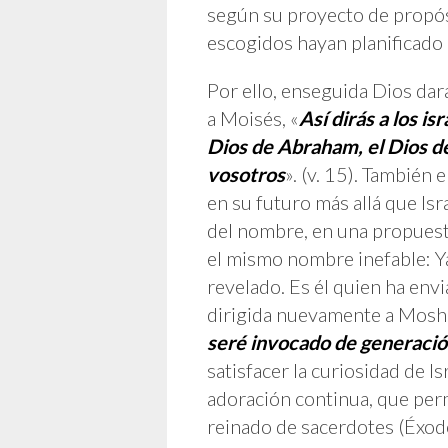
según su proyecto de propósi
escogidos hayan planificado 
Por ello, enseguida Dios dar
a Moisés, «
Así dirás a los is
Dios de Abraham, el Dios de
vosotros
». (v. 15). También
en su futuro más allá que Isr
del nombre, en una propuesta 
el mismo nombre inefable: Ya
revelado. Es él quien ha envi
dirigida nuevamente a Moshé
seré invocado de generació
satisfacer la curiosidad de I
adoración continua, que per
reinado de sacerdotes (Éxod