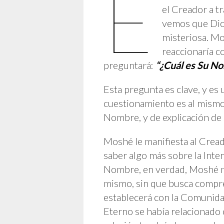
E
el Creador a t
vemos que Dio
misteriosa. M
reaccionaría c
preguntará:
“¿Cuál es Su N
Esta pregunta es clave, y es 
cuestionamiento es al mismo
Nombre, y de explicación de 
Moshé le manifiesta al Cread
saber algo más sobre la Inten
Nombre, en verdad, Moshé no
mismo, sin que busca compre
establecerá con la Comunidad
Eterno se había relacionado 