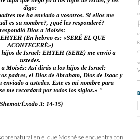
 aquí que llego yo a los hijos de Israel, y les
digo:
padres me ha enviado a vosotros. Si ellos me
Pa
ál es su nombre?, ¿qué les responderé?
 respondió Dios a Moisés:
R
HYEH (En hebreo es: «SERÉ EL QUE
R
ACONTECERÉ»)
los hijos de Israel: EHYEH (SERE) me envió a
G
ustedes.
s
a Moisés: Así dirás a los hijos de Israel:
V
ros padres, el Dios de Abraham, Dios de Isaac y
a enviado a ustedes. Este es mi nombre para
se me recordará por todos los siglos.»
(Shemot/Éxodo 3: 14-15)
sobrenatural en el que Moshé se encuentra con