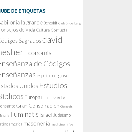
NUBE DE ETIQUETAS
abilonia la grande
Bereshit
Club Bilderberg
onsejos de Vida
Cultura Corrupta
david
Códigos Sagrados
nesher
Economía
Enseñanza de Códigos
Enseñanzas
espíritu religioso
Estudios
Estados Unidos
Bíblicos
Europa
Gente
familia
Gran Conspiración
ensante
Génesis
Iluminatis
Israel
Judaísmo
istoria
masonería
atinoamérica
medicina
niños