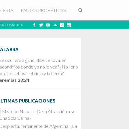
FIESTA
PAUTAS PROFÉTICAS
RA CLIMÁTICA
PALABRA
Se ocultará alguno, dice Jehová, en
scondrijos donde yo no lo vea? ¿No lleno
o, dice Jehová, el cielo y la tierra?
eremías 23:24
ÚLTIMAS PUBLICACIONES
l Misterio Nupcial: De la Atracción a ser
Una Sola Carne»
Despierta, remanente de Argentina! ¡La