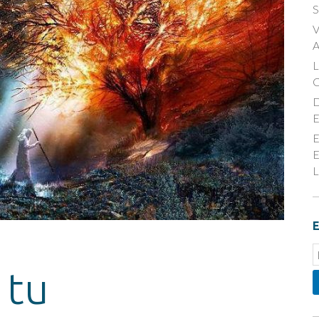
S
V
A
D
E
E
E
L
E
E
S
 tu