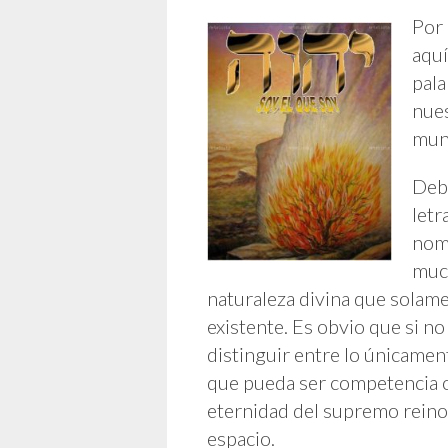
Por 
aquí
pala
nues
mund
Debo
letr
nomb
muc
naturaleza divina que solam
existente. Es obvio que si n
distinguir entre lo únicamen
que pueda ser competencia o 
eternidad del supremo reino 
espacio.