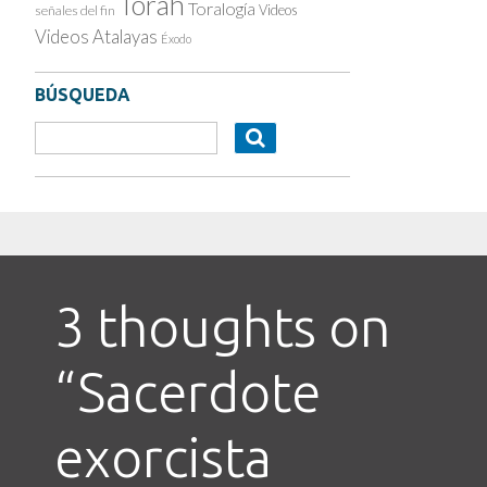
Torah
Toralogía
Videos
señales del fin
Videos Atalayas
Éxodo
BÚSQUEDA
3 thoughts on
“
Sacerdote
exorcista