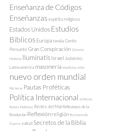
Enseñanza de Códigos
Enseñanzas
espíritu religioso
Estudios
Estados Unidos
Bíblicos
Europa
Gente
familia
Gran Conspiración
Pensante
Génesis
Iluminatis
Israel
Judaísmo
Historia
masonería
Latinoamérica
medicina
niños
nuevo orden mundial
Pautas Proféticas
Patriarcas
Política Internacional
profecías
Redes del Mal
Reflexiones de la
Raíces Hebreas
Reflexión
religión
Revolución
Rumores de
Secretos de la Biblia
salud
Guerra