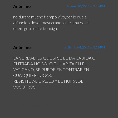
Anónimo
febrero 20, 2013 at 3:16 PM
no durara mucho tiempo vivo,por lo que a
difundido,desenmascarando la trama de el
enemigo..dios te bendiga.
Anónimo
septiembre 4, 2013 at 8:28 PM
LA VERDAD ES QUE SI SE LE DA CABIDA O
ENTRADA NO SOLO EL HABITA EN EL
VATICANO, SE PUEDE ENCONTRAR EN
CUALQUIER LUGAR.
RESISTID AL DIABLO Y EL HUIRA DE
VOSOTROS.
Comments are closed.