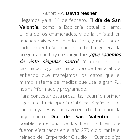
Autor: P.A.
David Nesher
Llegamos ya al 14 de febrero. El
día de San
Valentín
, como la Babilonia actual lo llama.
El día de los enamorados, y de la amistad en
muchos países del mundo. Pero, y más allá de
todo expectativa que esta fecha genera, la
pregunta que hoy me surgió fue:
¿qué sabemos
de éste singular santo?
Y descubrí que
casi nada. Digo casi nada, porque hasta ahora
entiendo que manejamos los datos que el
mismo sistema de medios que usa la gran P…
nos ha informado y programado.
Para contestar esta pregunta, recurrí en primer
lugar a la Enciclopedia Católica. Según ella, el
santo cuya festividad cayó en la fecha conocida
hoy como
Día de San Valentín
fue
posiblemente uno de los tres mártires que
fueron ejecutados en el año 270 d.c durante el
reinado del Emperador Claudio II. Cuando digo