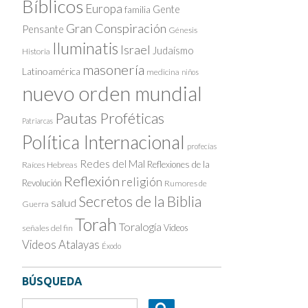
Bíblicos
Europa
Gente
familia
Gran Conspiración
Pensante
Génesis
Iluminatis
Israel
Judaísmo
Historia
masonería
Latinoamérica
medicina
niños
nuevo orden mundial
Pautas Proféticas
Patriarcas
Política Internacional
profecías
Redes del Mal
Reflexiones de la
Raíces Hebreas
Reflexión
religión
Revolución
Rumores de
Secretos de la Biblia
salud
Guerra
Torah
Toralogía
Videos
señales del fin
Videos Atalayas
Éxodo
BÚSQUEDA