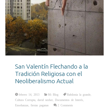
San Valentín Flechando a la
Tradición Religiosa con el
Neoliberalismo Actual
febrero 14, 2013
Mi Blog
Babilonia la grande
,
Cultura Corrupta
,
david nesher
,
Documentos de Interés
,
Enseñanzas
,
fiestas paganas
2 Comments