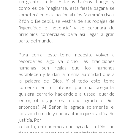
inmigrantes a los Estados Unidos. Luego, y
como es de imaginarse, esta fiesta pagana se
someterá en esta nación al dios Mammón (Baal
Zifón o Belcebú), se vestirá de sus ropajes de
“ingenuidad e inocencia” y se coronará de
principios comerciales para así llegar a gran
parte del mundo.
Para cerrar este tema, necesito volver a
recordarles algo ya dicho, las tradiciones
humanas son reglas que los humanos
establecen y le dan la misma autoridad que a
la palabra de Dios. Y si todo este tema
comenzó en mi interior por una pregunta,
quisiera cerrarlo haciéndole a usted, querido
lector, otra: ¿qué es lo que agrada a Dios
entonces? Al Señor le agrada solamente el
corazón humilde y quebrantado que practica Su
justicia. Por
lo tanto, entendemos que agradar a Dios no
tiene nada que ver con el cumplimiento externo