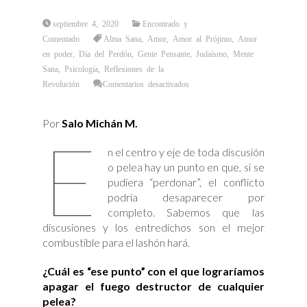
septiembre 4, 2020
Encontrado y
Comentado
Alma Sana
,
Amor
,
Amor al Prójimo
,
Amor
en poder
,
Día del Perdón
,
Gente Pensante
,
Judaísmo
,
Mente
Sana
,
Psicología
,
Reflexiones de la
en
Revolución
Comentarios desactivados
Saber
Perdonar
Por
Salo Michán M.
E
n el centro y eje de toda discusión
o pelea hay un punto en que, si se
pudiera “perdonar”, el conflicto
podría desaparecer por
completo. Sabemos que las
discusiones y los entredichos son el mejor
combustible para el lashón hará.
¿Cuál es “ese punto” con el que lograríamos
apagar el fuego destructor de cualquier
pelea?