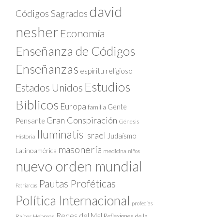
david
Códigos Sagrados
nesher
Economía
Enseñanza de Códigos
Enseñanzas
espíritu religioso
Estudios
Estados Unidos
Bíblicos
Europa
Gente
familia
Gran Conspiración
Pensante
Génesis
Iluminatis
Israel
Judaísmo
Historia
masonería
Latinoamérica
medicina
niños
nuevo orden mundial
Pautas Proféticas
Patriarcas
Política Internacional
profecías
Redes del Mal
Reflexiones de la
Raíces Hebreas