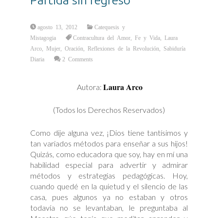
agosto 13, 2012
Catequesis y
Mistagogia
Contracultura del Amor
,
Fe y Vida
,
Laura
Arco
,
Mujer
,
Oración
,
Reflexiones de la Revolución
,
Sabiduría
Diaria
2 Comments
Laura Arco
Autora:
(Todos los Derechos Reservados)
Como dije alguna vez, ¡Dios tiene tantísimos y
tan variados métodos para enseñar a sus hijos!
Quizás, como educadora que soy, hay en mí una
habilidad especial para advertir y admirar
métodos y estrategias pedagógicas. Hoy,
cuando quedé en la quietud y el silencio de las
casa, pues algunos ya no estaban y otros
todavía no se levantaban, le preguntaba al