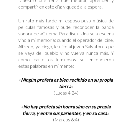
Maestro qúe tenía que meditar, aprender y
compartir en este día; y quedé a la espera.
Un rato más tarde mi esposo puso música de
películas famosas y pude reconocer la banda
sonora de «Cinema Paradiso». Una sola escena
vino a mi memoria: cuando el operador del cine,
Alfredo, ya ciego, le dice al joven Salvatore que
se vaya del pueblo y no vuelva nunca más. Y
como cartelitos luminosos se encendieron
estas palabras en mi mente:
«
Ningún profeta es bien recibido en su propia
tierra
«
(Lucas 4:24)
«
No hay profeta sin honra sino en su propia
tierra, y entre sus parientes, y en su casa
.»
(Marcos 6:4)