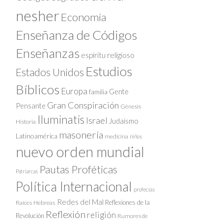
nesher
Economía
Enseñanza de Códigos
Enseñanzas
espíritu religioso
Estudios
Estados Unidos
Bíblicos
Europa
Gente
familia
Gran Conspiración
Pensante
Génesis
Iluminatis
Israel
Judaísmo
Historia
masonería
Latinoamérica
medicina
niños
nuevo orden mundial
Pautas Proféticas
Patriarcas
Política Internacional
profecías
Redes del Mal
Reflexiones de la
Raíces Hebreas
Reflexión
religión
Revolución
Rumores de