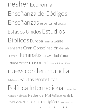
nesher
Economía
Enseñanza de Códigos
Enseñanzas
espíritu religioso
Estudios
Estados Unidos
Bíblicos
Europa
Gente
familia
Gran Conspiración
Pensante
Génesis
Iluminatis
Israel
Judaísmo
Historia
masonería
Latinoamérica
medicina
niños
nuevo orden mundial
Pautas Proféticas
Patriarcas
Política Internacional
profecías
Redes del Mal
Reflexiones de la
Raíces Hebreas
Reflexión
religión
Revolución
Rumores de