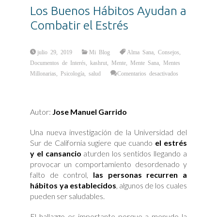
Los Buenos Hábitos Ayudan a
Combatir el Estrés
julio 29, 2019
Mi Blog
Alma Sana
,
Consejos
,
Documentos de Interés
,
kashrut
,
Mente
,
Mente Sana
,
Mentes
Millonarias
,
Psicología
,
salud
Comentarios desactivados
en
Los
Buenos
Hábitos
Ayudan
Autor:
Jose Manuel Garrido
a
Combatir
el
Estrés
Una nueva investigación de la Universidad del
Sur de California sugiere que cuando
el estrés
y el cansancio
aturden los sentidos llegando a
provocar un comportamiento desordenado y
falto de control,
las personas recurren a
hábitos ya establecidos
, algunos de los cuales
pueden ser saludables.
El hallazgo es importante porque a menudo la