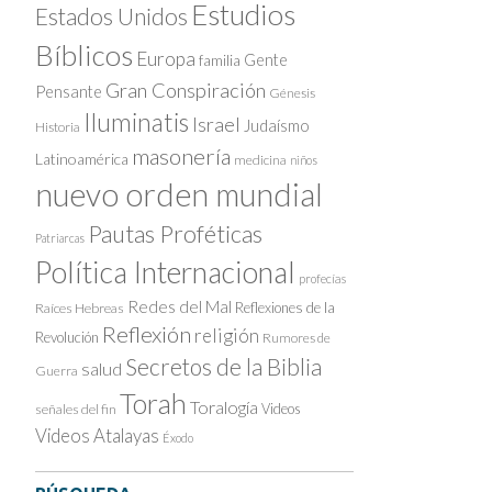
Estudios
Estados Unidos
Bíblicos
Europa
Gente
familia
Gran Conspiración
Pensante
Génesis
Iluminatis
Israel
Judaísmo
Historia
masonería
Latinoamérica
medicina
niños
nuevo orden mundial
Pautas Proféticas
Patriarcas
Política Internacional
profecías
Redes del Mal
Reflexiones de la
Raíces Hebreas
Reflexión
religión
Revolución
Rumores de
Secretos de la Biblia
salud
Guerra
Torah
Toralogía
Videos
señales del fin
Videos Atalayas
Éxodo