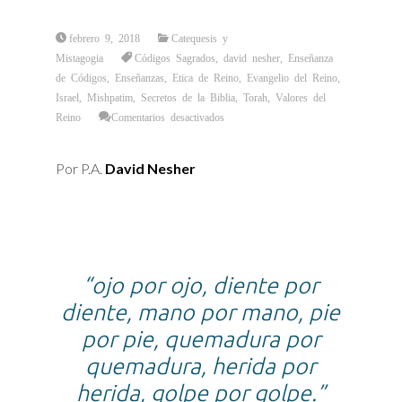
febrero 9, 2018
Catequesis y
Mistagogia
Códigos Sagrados
,
david nesher
,
Enseñanza
de Códigos
,
Enseñanzas
,
Etica de Reino
,
Evangelio del Reino
,
Israel
,
Mishpatim
,
Secretos de la Biblia
,
Torah
,
Valores del
en
Reino
Comentarios desactivados
¿Ley
de
Talión
o
Por P.A.
David Nesher
Ley
del
Amor?
“ojo por ojo, diente por
diente, mano por mano, pie
por pie, quemadura por
quemadura, herida por
herida, golpe por golpe.”