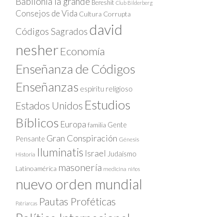
Babilonia la grande
Bereshit
Club Bilderberg
Consejos de Vida
Cultura Corrupta
david
Códigos Sagrados
nesher
Economía
Enseñanza de Códigos
Enseñanzas
espíritu religioso
Estudios
Estados Unidos
Bíblicos
Europa
Gente
familia
Gran Conspiración
Pensante
Génesis
Iluminatis
Israel
Judaísmo
Historia
masonería
Latinoamérica
medicina
niños
nuevo orden mundial
Pautas Proféticas
Patriarcas