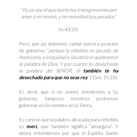
“
Yo, yo soy el que borro tus transgresiones por
amor a mí mismo, y no recordaré tus pecados”
(Is.43:25)
Pero, aún así debemos cuidar nuestra posición
de gobierno, “
porque la rebelión es pecado de
hechicería, e iniquidad e idolatría el quebrantar
la palabra de Dios. Y por cuanto tú desechaste
la palabra del SEÑOR, él
también te ha
desechado para que no seas rey
”
(1Sm. 15:23)
.
Es decir, que si no somos obedientes a Su
gobierno, tampoco nosotros podremos
gobernar en Su nombre en la Tierra.
Es curioso que la palabra allí usada para rebelión
es
merí,
que también significa “amargura”. Y
ahora entendemos por qué el Espíritu Santo