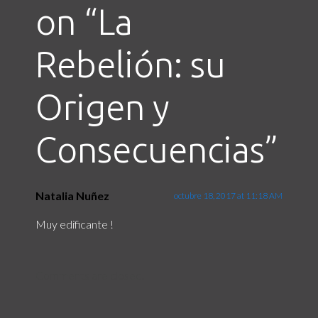
on “
La
Rebelión: su
Origen y
Consecuencias
”
Natalia Nuñez
octubre 18, 2017 at 11:18 AM
Muy edificante !
Comments are closed.