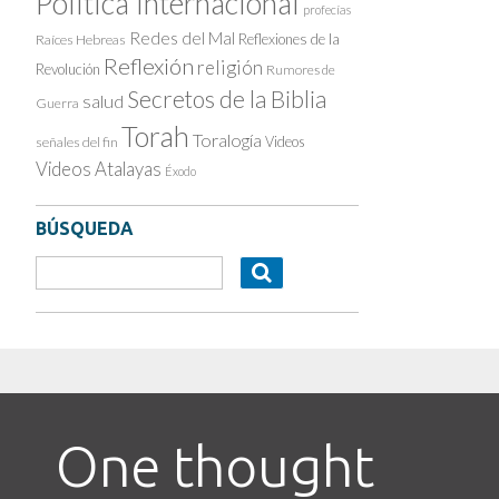
Política Internacional
profecías
Redes del Mal
Reflexiones de la
Raíces Hebreas
Reflexión
religión
Revolución
Rumores de
Secretos de la Biblia
salud
Guerra
Torah
Toralogía
Videos
señales del fin
Videos Atalayas
Éxodo
BÚSQUEDA
One thought