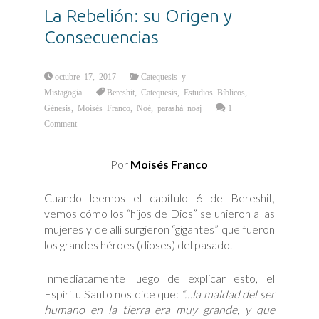
La Rebelión: su Origen y
Consecuencias
octubre 17, 2017
Catequesis y
Mistagogia
Bereshit
,
Catequesis
,
Estudios Bíblicos
,
Génesis
,
Moisés Franco
,
Noé
,
parashá noaj
1
Comment
Por
Moisés Franco
Cuando leemos el capítulo 6 de Bereshit,
vemos cómo los “hijos de Dios” se unieron a las
mujeres y de allí surgieron “gigantes” que fueron
los grandes héroes (dioses) del pasado.
Inmediatamente luego de explicar esto, el
Espíritu Santo nos dice que:
“…la maldad del ser
humano en la tierra era muy grande, y que