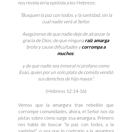
nos revela en la epístola a los Hebreos:
“Busquen la paz con todos, y la santidad, sin la
cual nadie verá al Señor.
Asegúrense de que nadie deje de alcanzar la
gracia de Dios; de que ninguna
raíz amarga
brote y cause dificultades y
corrompa a
muchos
;
y de que nadie sea inmoral ni profano como
Esaú, quien por un solo plato de comida vendió
sus derechos de hijo mayor”.
(Hebreos 12:14-16)
Vemos que la amargura trae rebelión que
corrompe comunidades, ahora, el Señor nos da
pistas sobre cómo surge esa amargura. Primero
nos habla de buscar “la paz con todos, y la
santidad”, o sea que lo contrario a la amargura