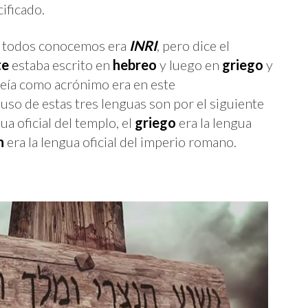
cificado.
 todos conocemos era
INRI
, pero dice el
te
estaba escrito en
hebreo
y luego en
griego
y
e leía como acrónimo era en este
l uso de estas tres lenguas son por el siguiente
ua oficial del templo, el
griego
era la lengua
n
era la lengua oficial del imperio romano.