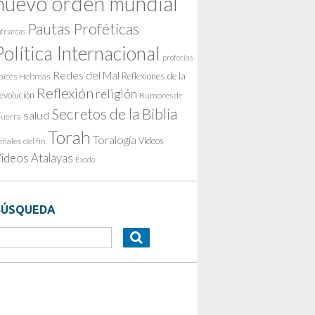
nuevo orden mundial
Pautas Proféticas
triarcas
Política Internacional
profecías
Redes del Mal
Reflexiones de la
aíces Hebreas
Reflexión
religión
evolución
Rumores de
Secretos de la Biblia
salud
uerra
Torah
Toralogía
Videos
eñales del fin
ideos Atalayas
Éxodo
BÚSQUEDA