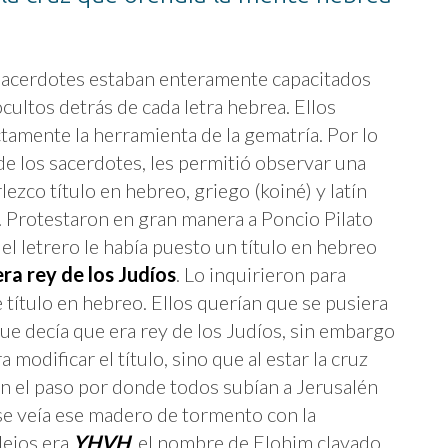
acerdotes estaban enteramente capacitados
cultos detrás de cada letra hebrea. Ellos
amente la herramienta de la gematría. Por lo
 de los sacerdotes, les permitió observar una
lezco título en hebreo, griego (koiné) y latín
. Protestaron en gran manera a Poncio Pilato
el letrero le había puesto un título en hebreo
ra rey de los Judíos
. Lo inquirieron para
 título en hebreo. Ellos querían que se pusiera
que decía que era rey de los Judíos, sin embargo
a modificar el título, sino que al estar la cruz
 en el paso por donde todos subían a Jerusalén
se veía ese madero de tormento con la
 lejos era
YHVH
, el nombre de Elohim clavado