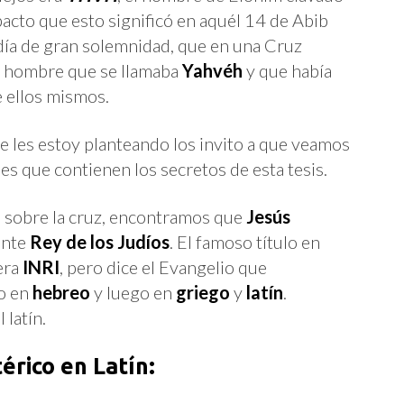
pacto que esto significó en aquél 14 de Abib
día de gran solemnidad, que en una Cruz
n hombre que se llamaba
Yahvéh
y que había
e ellos mismos.
e les estoy planteando los invito a que veamos
es que contienen los secretos de esta tesis.
to sobre la cruz, encontramos que
Jesús
ente
Rey de los Judíos
. El famoso título en
era
INRI
, pero dice el Evangelio que
to en
hebreo
y luego en
griego
y
latín
.
latín.
érico en Latín: