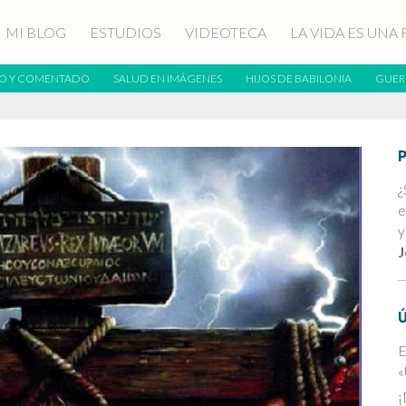
MI BLOG
ESTUDIOS
VIDEOTECA
LA VIDA ES UNA 
O Y COMENTADO
SALUD EN IMÁGENES
HIJOS DE BABILONIA
GUER
¿
e
y
J
E
«
¡