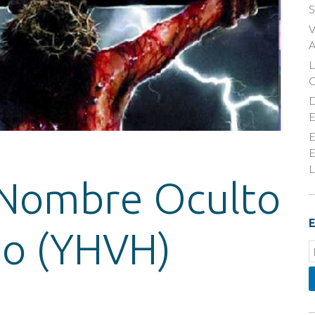
S
V
A
D
E
E
E
L
l Nombre Oculto
E
no (YHVH)
E
S