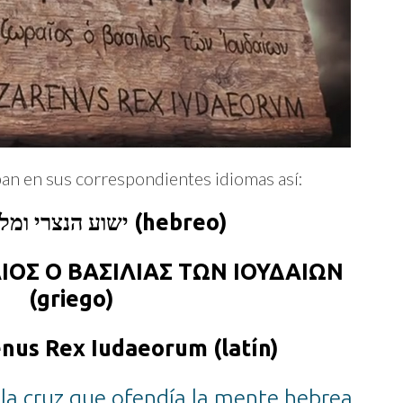
ban en sus correspondientes idiomas así:
ישוע הנצרי ומלך היהודים (hebreo)
ΙΟΣ Ο ΒΑΣΙΛΙΑΣ ΤΩΝ ΙΟΥΔΑΙΩΝ
(griego)
nus Rex Iudaeorum (latín)
 la cruz que ofendía la mente hebrea