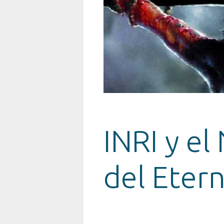
INRI y e
del Eter