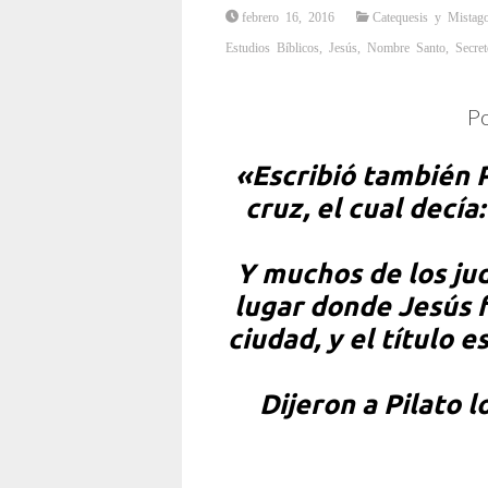
febrero 16, 2016
Catequesis y Mistag
Estudios Bíblicos
,
Jesús
,
Nombre Santo
,
Secret
Po
«Escribió también P
cruz, el cual dec
Y muchos de los jud
lugar donde Jesús f
ciudad, y el título 
Dijeron a Pilato l