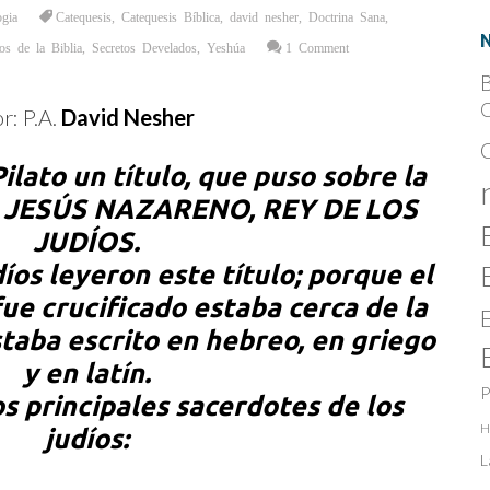
ogia
Catequesis
,
Catequesis Bíblica
,
david nesher
,
Doctrina Sana
,
os de la Biblia
,
Secretos Develados
,
Yeshúa
1 Comment
B
C
r: P.A.
David Nesher
ilato un título, que puso sobre la
ía: JESÚS NAZARENO, REY DE LOS
JUDÍOS.
íos leyeron este título; porque el
ue crucificado estaba cerca de la
estaba escrito en hebreo, en griego
y en latín.
P
os principales sacerdotes de los
H
judíos:
L