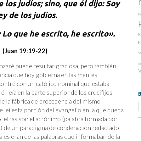
 los judíos;
sino, que él dijo: Soy
y de los judíos.
Pa
 Lo que he escrito, he escrito».
R
R
(Juan 19:19-22)
G
s
nzaré puede resultar graciosa, pero también
V
rancia que hoy gobierna en las mentes
ncontré con un católico nominal que estaba
l leía en la parte superior de los crucifijos
de la fábrica de procedencia del mismo.
leí esta porción del evangelio en la que queda
o letras son el acrónimo (palabra formada por
ras) de un paradigma de condenación redactado
iales eran de las palabras que informaban de la