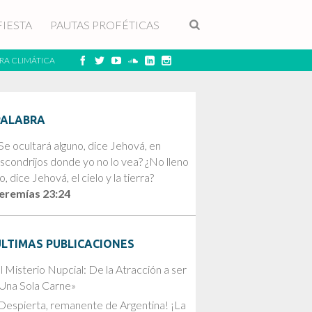
FIESTA
PAUTAS PROFÉTICAS
RA CLIMÁTICA
PALABRA
Se ocultará alguno, dice Jehová, en
scondrijos donde yo no lo vea? ¿No lleno
o, dice Jehová, el cielo y la tierra?
eremías 23:24
ÚLTIMAS PUBLICACIONES
l Misterio Nupcial: De la Atracción a ser
Una Sola Carne»
Despierta, remanente de Argentina! ¡La