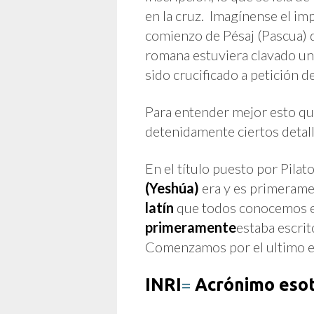
en la cruz. Imagínense el im
comienzo de Pésaj (Pascua) 
romana estuviera clavado u
sido crucificado a petición d
Para entender mejor esto qu
detenidamente ciertos detall
En el título puesto por Pila
(Yeshúa)
era y es primeram
latín
que todos conocemos 
primeramente
estaba escri
Comenzamos por el ultimo el 
INRI
=
Acrónimo esot