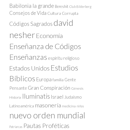
Babilonia la grande
Bereshit
Club Bilderberg
Consejos de Vida
Cultura Corrupta
david
Códigos Sagrados
nesher
Economía
Enseñanza de Códigos
Enseñanzas
espíritu religioso
Estudios
Estados Unidos
Bíblicos
Europa
Gente
familia
Gran Conspiración
Pensante
Génesis
Iluminatis
Israel
Judaísmo
Historia
masonería
Latinoamérica
medicina
niños
nuevo orden mundial
Pautas Proféticas
Patriarcas