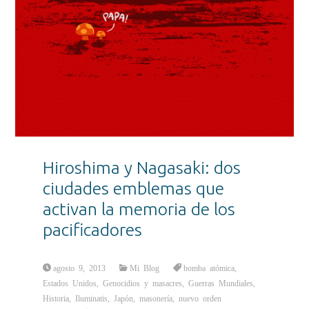
Hiroshima y Nagasaki: dos
ciudades emblemas que
activan la memoria de los
pacificadores
agosto 9, 2013
Mi Blog
bomba atómica
,
Estados Unidos
,
Genocidios y masacres
,
Guerras Mundiales
,
Historia
,
Iluminatis
,
Japón
,
masonería
,
nuevo orden