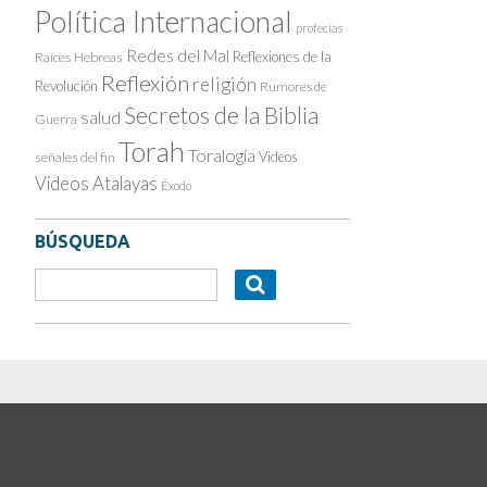
Política Internacional
profecías
Redes del Mal
Reflexiones de la
Raíces Hebreas
Reflexión
religión
Revolución
Rumores de
Secretos de la Biblia
salud
Guerra
Torah
Toralogía
Videos
señales del fin
Videos Atalayas
Éxodo
BÚSQUEDA