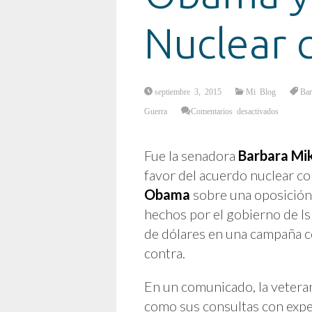
Nuclear 
septiembre 3, 2015
Mi Blog
Ba
en
Guerra
Comentarios desactivados
Obama
y
respaldo
clave
para
Fue la senadora
Barbara Mik
Pacto
Nuclear
favor del acuerdo nuclear con
con
Irán
Obama
sobre una oposición 
hechos por el gobierno de Is
de dólares en una campaña c
contra.
En un comunicado, la veteran
como sus consultas con expert