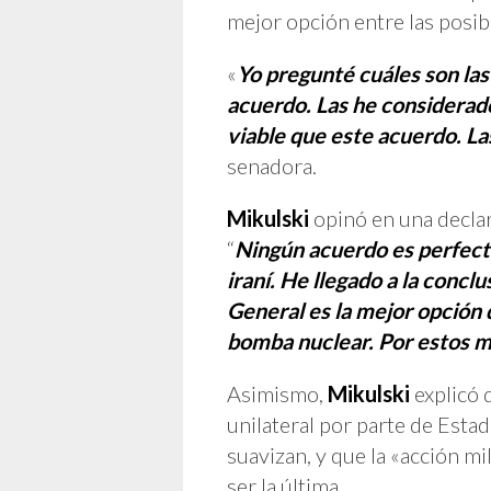
mejor opción entre las posibl
«
Yo pregunté cuáles son las
acuerdo. Las he considerado
viable que este acuerdo. Las
senadora.
Mikulski
opinó en una declara
“
Ningún acuerdo es perfect
iraní. He llegado a la conc
General es la mejor opción 
bomba nuclear. Por estos m
Asimismo,
Mikulski
explicó 
unilateral por parte de Estad
suavizan, y que la «acción m
ser la última.