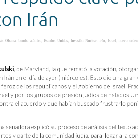
con Irán
rak Obama
,
bomba atómica
,
Estados Unidos
,
Invasión Nuclear
,
irán
,
Israel
,
nuevo orden
ulski
, de Maryland, la que remató la votación, otorga
 Irán en el día de ayer (miércoles). Esto dio una gran 
feroz de los republicanos y el gobierno de Israel. Fra
rael y por los grupos de presión judíos de Estados U
ontra el acuerdo y que habían buscado frustrarlo po
a senadora explicó su proceso de análisis del texto a
os y parte de la comunidad judía, para llegar a la con