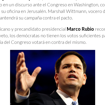
do en un discurso ante el Congreso en Washington, co
 su oficina en Jerusalén. Marshall Wittmann, vocero de
antendrá su campaña contra el pacto.
icano y precandidato presidencial
Marco Rubio
reco
veto, los demócratas no tienen los votos suficientes p
oría del Congreso votará en contra del mismo.