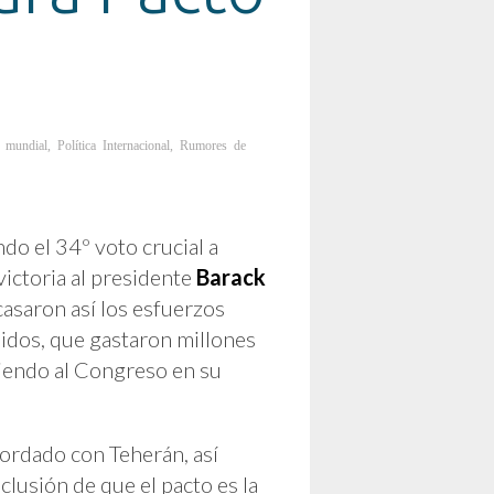
 mundial
,
Política Internacional
,
Rumores de
ndo el 34º voto crucial a
victoria al presidente
Barack
casaron así los esfuerzos
nidos, que gastaron millones
niendo al Congreso en su
cordado con Teherán, así
clusión de que el pacto es la