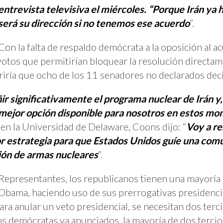
entrevista televisiva el miércoles. “Porque Irán ya h
será su dirección si no tenemos ese acuerdo
”.
Con la falta de respaldo demócrata a la oposición al a
votos que permitirían bloquear la resolución directam
riría que ocho de los 11 senadores no declarados dec
ir significativamente el programa nuclear de Irán y
la mejor opción disponible para nosotros en estos m
en la Universidad de Delaware, Coons dijo: “
Voy a re
jor estrategia para que Estados Unidos guíe una comu
ión de armas nucleares
”.
Representantes, los republicanos tienen una mayoría 
Obama, haciendo uso de sus prerrogativas presidencia
ara anular un veto presidencial, se necesitan dos terc
s demócratas ya anunciados, la mayoría de dos tercios