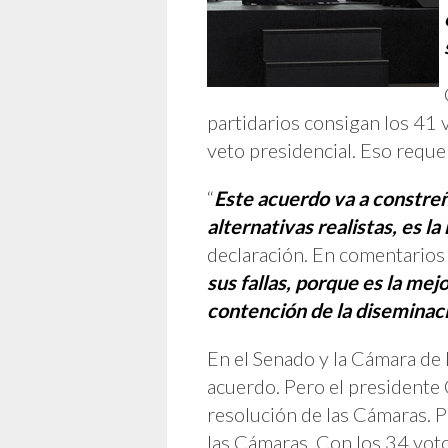
partidarios consigan los 41 
veto presidencial. Eso reque
“
Este acuerdo va a constreñ
alternativas realistas, es 
declaración. En comentarios 
sus fallas, porque es la me
contención de la diseminac
En el Senado y la Cámara de 
acuerdo. Pero el presidente 
resolución de las Cámaras. P
las Cámaras. Con los 34 voto