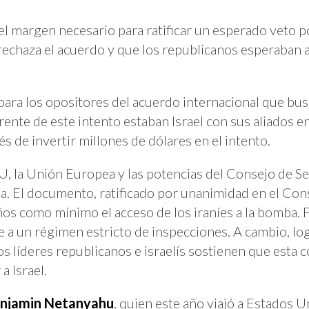
 el margen necesario para ratificar un esperado veto 
rechaza el acuerdo y que los republicanos esperaban 
para los opositores del acuerdo internacional que bu
rente de este intento estaban Israel con sus aliados 
 de invertir millones de dólares en el intento.
UU, la Unión Europea y las potencias del Consejo de 
na. El documento, ratificado por unanimidad en el Con
os como mínimo el acceso de los iraníes a la bomba. 
 a un régimen estricto de inspecciones. A cambio, log
os líderes republicanos e israelís sostienen que esta 
a Israel.
njamin Netanyahu
, quien este año viajó a Estados U