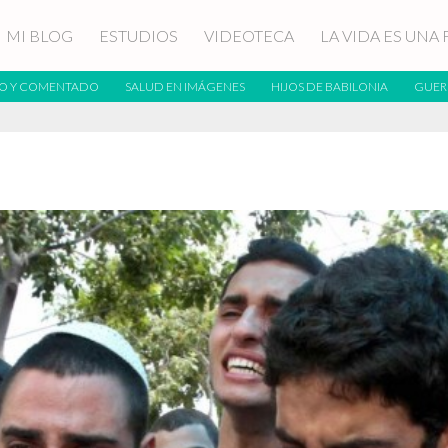
MI BLOG
ESTUDIOS
VIDEOTECA
LA VIDA ES UNA 
O Y COMENTADO
SALUD EN IMÁGENES
HIJOS DE BABILONIA
GUER