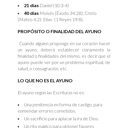
21 días
Daniel (10:3-4)
40 días
Moisés (Éxodo 34:28); Cristo
(Mateo 4:2); Elías- (1 Reyes 19:8).
PROPÓSITO O FINALIDAD DEL AYUNO
Cuando alguien proponga en sui corazón hacer
un ayuno, deberá establecer claramente la
finalidad o finalidades del mismo, es decir que el
ayuno puede ser por un problema espiritual, de
salud, o consagración, etc.
LO QUE NO ES EL AYUNO
El ayuno según las Escrituras no es:
Una penitencia en forma de castigo, para
enmendar errores cometidos.
Un sacrificio para aplacar la ira de Dios.
Un rito mágico para obtener favores