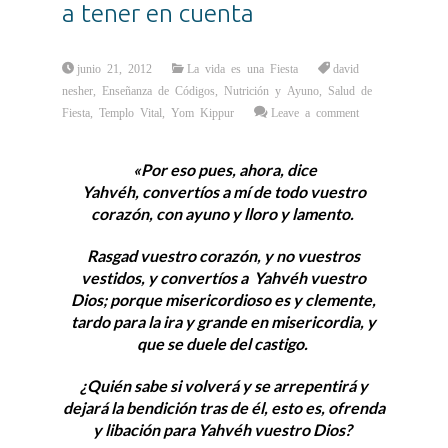
a tener en cuenta
junio 21, 2012
La vida es una Fiesta
david
nesher
,
Enseñanza de Códigos
,
Nutrición y Ayuno
,
Salud de
Fiesta
,
Templo Vital
,
Yom Kippur
Leave a comment
«Por eso pues, ahora, dice
Yahvéh, convertíos a mí de todo vuestro
corazón, con ayuno y lloro y lamento.
Rasgad vuestro corazón, y no vuestros
vestidos, y convertíos a Yahvéh vuestro
Dios; porque misericordioso es y clemente,
tardo para la ira y grande en misericordia, y
que se duele del castigo.
¿Quién sabe si volverá y se arrepentirá y
dejará la bendición tras de él, esto es, ofrenda
y libación para Yahvéh vuestro Dios?