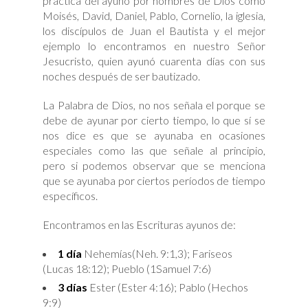
práctica del ayuno por hombres de Dios como
Moisés, David, Daniel, Pablo, Cornelio, la iglesia,
los discípulos de Juan el Bautista y el mejor
ejemplo lo encontramos en nuestro Señor
Jesucristo, quien ayunó cuarenta días con sus
noches después de ser bautizado.
La Palabra de Dios, no nos señala el porque se
debe de ayunar por cierto tiempo, lo que sí se
nos dice es que se ayunaba en ocasiones
especiales como las que señale al principio,
pero si podemos observar que se menciona
que se ayunaba por ciertos períodos de tiempo
específicos.
Encontramos en las Escrituras ayunos de:
1 día
Nehemías(Neh. 9:1,3); Fariseos
(Lucas 18:12); Pueblo (1Samuel 7:6)
3 días
Ester (Ester 4:16); Pablo (Hechos
9:9)