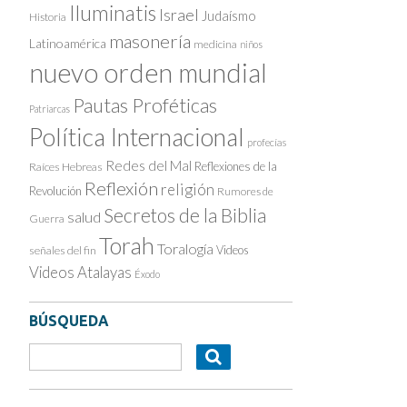
Iluminatis
Israel
Judaísmo
Historia
masonería
Latinoamérica
medicina
niños
nuevo orden mundial
Pautas Proféticas
Patriarcas
Política Internacional
profecías
Redes del Mal
Reflexiones de la
Raíces Hebreas
Reflexión
religión
Revolución
Rumores de
Secretos de la Biblia
salud
Guerra
Torah
Toralogía
Videos
señales del fin
Videos Atalayas
Éxodo
BÚSQUEDA