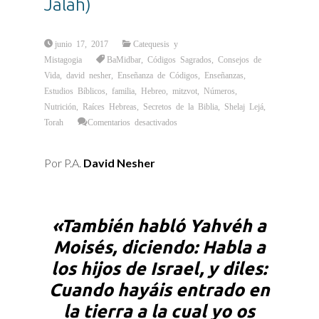
Jalah)
junio 17, 2017
Catequesis y
Mistagogia
BaMidbar
,
Códigos Sagrados
,
Consejos de
Vida
,
david nesher
,
Enseñanza de Códigos
,
Enseñanzas
,
Estudios Bíblicos
,
familia
,
Hebreo
,
mitzvot
,
Números
,
Nutrición
,
Raíces Hebreas
,
Secretos de la Biblia
,
Shelaj Lejá
,
en
Torah
Comentarios desactivados
Un
Pan
para
Elevar
Por P.A.
David Nesher
la
Conciencia
(El
Precepto
de
la
Jalah)
«También habló Yahvéh a
Moisés, diciendo: Habla a
los hijos de Israel, y diles:
Cuando hayáis entrado en
la tierra a la cual yo os