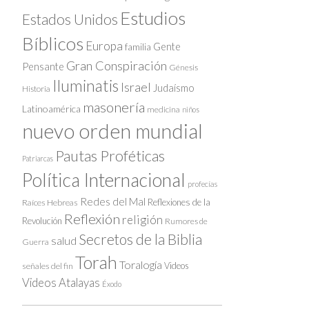
Estudios
Estados Unidos
Bíblicos
Europa
Gente
familia
Gran Conspiración
Pensante
Génesis
Iluminatis
Israel
Judaísmo
Historia
masonería
Latinoamérica
medicina
niños
nuevo orden mundial
Pautas Proféticas
Patriarcas
Política Internacional
profecías
Redes del Mal
Reflexiones de la
Raíces Hebreas
Reflexión
religión
Revolución
Rumores de
Secretos de la Biblia
salud
Guerra
Torah
Toralogía
Videos
señales del fin
Videos Atalayas
Éxodo