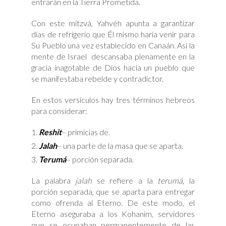
entrarán en la Tierra Prometida.
Con este mitzvá, Yahvéh apunta a garantizar
días de refrigerio que Él mismo haría venir para
Su Pueblo una vez establecido en Canaán. Así la
mente de Israel descansaba plenamente en la
gracia inagotable de Dios hacia un pueblo que
se manifestaba rebelde y contradictor.
En estos versículos hay tres términos hebreos
para considerar:
Reshit
– primicias de.
Jalah
– una parte de la masa que se aparta.
Terumá
– porción separada.
La palabra
jalah
se refiere a la
terumá
, la
porción separada, que se aparta para entregar
como ofrenda al Eterno. De este modo, el
Eterno aseguraba a los Kohanim, servidores
que se ocupaban permanentemente de las