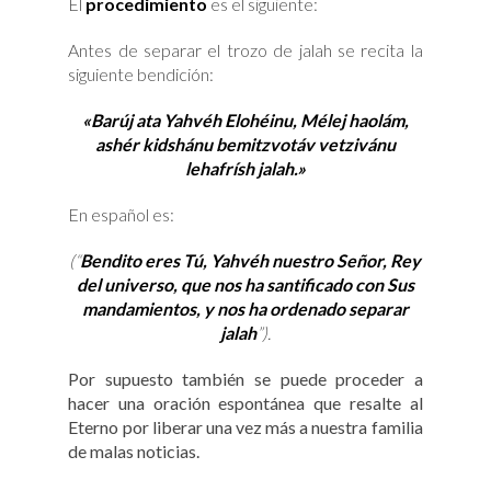
El
procedimiento
es el siguiente:
Antes de separar el trozo de jalah se recita la
siguiente bendición:
«Barúj ata Yahvéh Elohéinu, Mélej haolám,
ashér kidshánu bemitzvotáv vetzivánu
lehafrísh jalah.»
En español es:
(“
Bendito eres Tú, Yahvéh nuestro Señor, Rey
del universo, que nos ha santificado con Sus
mandamientos, y nos ha ordenado separar
jalah
”).
Por supuesto también se puede proceder a
hacer una oración espontánea que resalte al
Eterno por liberar una vez más a nuestra familia
de malas noticias.