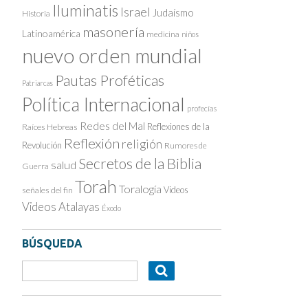
Iluminatis
Israel
Judaísmo
Historia
masonería
Latinoamérica
medicina
niños
nuevo orden mundial
Pautas Proféticas
Patriarcas
Política Internacional
profecías
Redes del Mal
Reflexiones de la
Raíces Hebreas
Reflexión
religión
Revolución
Rumores de
Secretos de la Biblia
salud
Guerra
Torah
Toralogía
Videos
señales del fin
Videos Atalayas
Éxodo
BÚSQUEDA