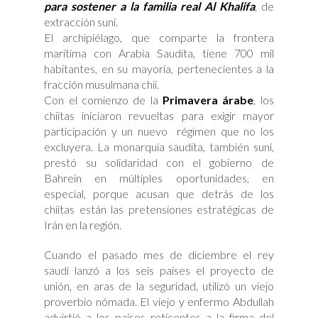
para sostener a la familia real Al Khalifa
, de
extracción suní.
El archipiélago, que comparte la frontera
marítima con Arabia Saudita, tiene 700 mil
habitantes, en su mayoría, pertenecientes a la
fracción musulmana chií.
Con el comienzo de la
Primavera árabe
, los
chiitas iniciaron revueltas para exigir mayor
participación y un nuevo régimen que no los
excluyera. La monarquía saudita, también suní,
prestó su solidaridad con el gobierno de
Bahrein en múltiples oportunidades, en
especial, porque acusan que detrás de los
chiítas están las pretensiones estratégicas de
Irán en la región.
Cuando el pasado mes de diciembre el rey
saudí lanzó a los seis países el proyecto de
unión, en aras de la seguridad, utilizó un viejo
proverbio nómada. El viejo y enfermo Abdullah
advirtió a los países reticentes a la firma del