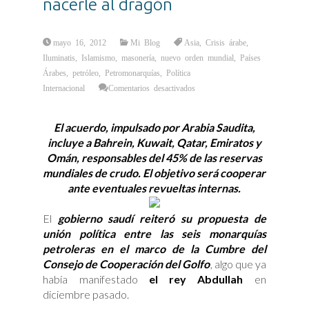
nacerle al dragón
mayo 16, 2012
Mi Blog
Asia
,
Crisis árabe
,
Iluminatis
,
Islamismo
,
masonería
,
nuevo orden mundial
,
Países
Árabes
,
petróleo
,
Petromonarquías
,
Política
en
Internacional
Comentarios desactivados
Los
Estados
Unidos
del
El acuerdo, impulsado por Arabia Saudita,
Golfo:
una
incluye a Bahrein, Kuwait, Qatar, Emiratos y
nueva
bestia
Omán, responsables del 45% de las reservas
por
nacerle
mundiales de crudo. El objetivo será cooperar
al
dragón
ante eventuales revueltas internas.
El
gobierno saudí reiteró su propuesta de
unión política entre las seis monarquías
petroleras en el marco de la Cumbre del
Consejo de Cooperación del Golfo
, algo que ya
había manifestado
el rey Abdullah
en
diciembre pasado.