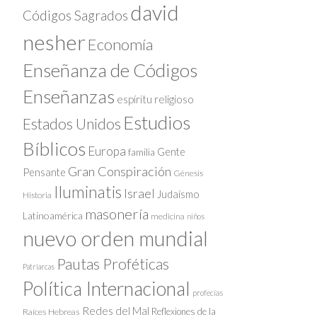
david
Códigos Sagrados
nesher
Economía
Enseñanza de Códigos
Enseñanzas
espíritu religioso
Estudios
Estados Unidos
Bíblicos
Europa
Gente
familia
Gran Conspiración
Pensante
Génesis
Iluminatis
Israel
Judaísmo
Historia
masonería
Latinoamérica
medicina
niños
nuevo orden mundial
Pautas Proféticas
Patriarcas
Política Internacional
profecías
Redes del Mal
Reflexiones de la
Raíces Hebreas