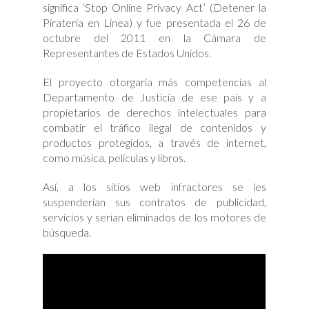
significa ‘Stop Online Privacy Act’ (Detener la
Piratería en Línea) y fue presentada el 26 de
octubre del 2011 en la Cámara de
Representantes de Estados Unidos.
El proyecto otorgaría más competencias al
Departamento de Justicia de ese país y a
propietarios de derechos intelectuales para
combatir el tráfico ilegal de contenidos y
productos protegidos, a través de internet,
como música, películas y libros.
Así, a los sitios web infractores se les
suspenderían sus contratos de publicidad,
servicios y serían eliminados de los motores de
búsqueda.