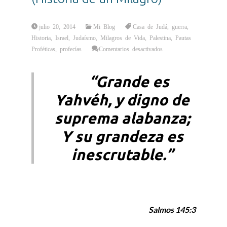
julio 20, 2014
Mi Blog
Casa de Judá
,
guerra
,
Historia
,
Israel
,
Judaísmo
,
Milagros de Vida
,
Palestina
,
Pautas
en
Proféticas
,
profecías
Comentarios desactivados
La
Guerra
de
los
“Grande es
Seis
Días…
(Historia
Yahvéh, y digno de
de
un
Milagro)
suprema alabanza;
Y su grandeza es
inescrutable.”
Salmos 145:3