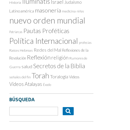
Iluminatis
Israel
Judaísmo
Historia
masonería
Latinoamérica
medicina
niños
nuevo orden mundial
Pautas Proféticas
Patriarcas
Política Internacional
profecías
Redes del Mal
Reflexiones de la
Raíces Hebreas
Reflexión
religión
Revolución
Rumores de
Secretos de la Biblia
salud
Guerra
Torah
Toralogía
Videos
señales del fin
Videos Atalayas
Éxodo
BÚSQUEDA