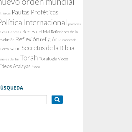
nuevo orden mundial
Pautas Proféticas
triarcas
Política Internacional
profecías
Redes del Mal
Reflexiones de la
aíces Hebreas
Reflexión
religión
evolución
Rumores de
Secretos de la Biblia
salud
uerra
Torah
Toralogía
Videos
eñales del fin
ideos Atalayas
Éxodo
BÚSQUEDA