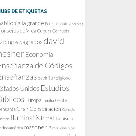
NUBE DE ETIQUETAS
abilonia la grande
Bereshit
Club Bilderberg
onsejos de Vida
Cultura Corrupta
david
Códigos Sagrados
nesher
Economía
Enseñanza de Códigos
Enseñanzas
espíritu religioso
Estudios
Estados Unidos
Bíblicos
Europa
Gente
familia
Gran Conspiración
ensante
Génesis
Iluminatis
Israel
Judaísmo
istoria
masonería
atinoamérica
medicina
niños