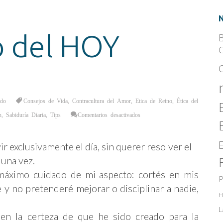
 del HOY
B
C
ado
Consejos de Vida
,
Contracultura del Amor
,
Etica de Reino
,
Ética del
en
n
,
Sabiduría Diaria
,
Tips
Comentarios desactivados
Decálogo
del
HOY
ir exclusivamente el día, sin querer resolver el
 una vez.
 máximo cuidado de mi aspecto: cortés en mis
P
e y no pretenderé mejorar o disciplinar a nadie,
H
L
 en la certeza de que he sido creado para la