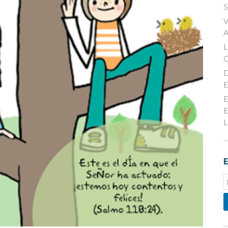
S
V
A
D
E
E
E
L
E
E
S