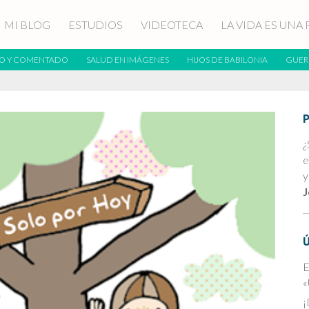
MI BLOG
ESTUDIOS
VIDEOTECA
LA VIDA ES UNA 
O Y COMENTADO
SALUD EN IMÁGENES
HIJOS DE BABILONIA
GUER
¿
e
y
J
E
«
¡