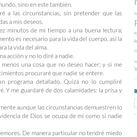
 mundo, sino en este también.
é a las circunstancias, sin pretender que las
Pa
das a mis deseos.
iez minutos de mi tiempo a una buena lectura;
R
ento es necesario para la vida del cuerpo, así la
R
ra la vida del alma.
G
a acción y no lo diré a nadie.
s
o menos una cosa que no deseo hacer; y si me
V
timientos procuraré que nadie se entere.
n programa detallado. Quizá no lo cumpliré
é. Y me guardaré de dos calamidades: la prisa y
emente aunque las circunstancias demuestren lo
videncia de Dios se ocupa de mí como si nadie
temores. De manera particular no tendré miedo