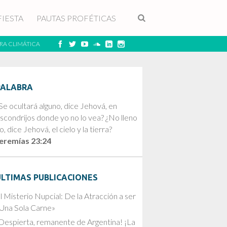
FIESTA
PAUTAS PROFÉTICAS
RA CLIMÁTICA
PALABRA
Se ocultará alguno, dice Jehová, en
scondrijos donde yo no lo vea? ¿No lleno
o, dice Jehová, el cielo y la tierra?
eremías 23:24
ÚLTIMAS PUBLICACIONES
l Misterio Nupcial: De la Atracción a ser
Una Sola Carne»
Despierta, remanente de Argentina! ¡La