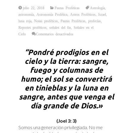
julio 22, 2018
Pautas Proféticas
Astrología
,
astronomía
,
Astronomía Profética
,
Astros Proféticos
,
Israel
,
luna roja
,
Notas proféticas
,
Pautas Proféticas
,
profecías
,
Reportes proféticos
,
señales del fin
,
Señales en el
en
Cielo
Comentarios desactivados
Tu
B`Av
y
Su
“Pondré prodigios en el
Luna
de
Fuego
cielo y la tierra: sangre,
fuego y columnas de
humo; el sol se convertirá
en tinieblas y la luna en
sangre, antes que venga el
día grande de Dios.»
(Joel 3: 3)
Somos una generación privilegiada. No me