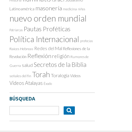
Historia
masonería
Latinoamérica
medicina
niños
nuevo orden mundial
Pautas Proféticas
Patriarcas
Política Internacional
profecías
Redes del Mal
Reflexiones de la
Raíces Hebreas
Reflexión
religión
Revolución
Rumores de
Secretos de la Biblia
salud
Guerra
Torah
Toralogía
Videos
señales del fin
Videos Atalayas
Éxodo
BÚSQUEDA