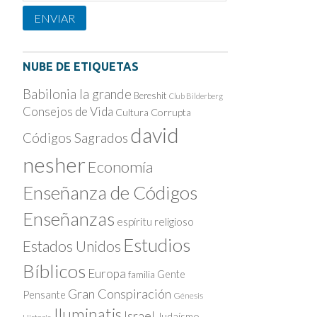
Subscription
ENVIAR
NUBE DE ETIQUETAS
Babilonia la grande
Bereshit
Club Bilderberg
Consejos de Vida
Cultura Corrupta
david
Códigos Sagrados
nesher
Economía
Enseñanza de Códigos
Enseñanzas
espíritu religioso
Estudios
Estados Unidos
Bíblicos
Europa
Gente
familia
Gran Conspiración
Pensante
Génesis
Iluminatis
Israel
Judaísmo