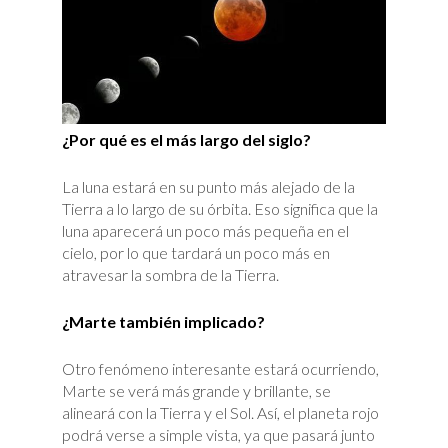
¿Por qué es el más largo del siglo?
La luna estará en su punto más alejado de la
Tierra a lo largo de su órbita. Eso significa que la
luna aparecerá un poco más pequeña en el
cielo, por lo que tardará un poco más en
atravesar la sombra de la Tierra.
¿Marte también implicado?
Otro fenómeno interesante estará ocurriendo,
Marte se verá más grande y brillante, se
alineará con la Tierra y el Sol. Así, el planeta rojo
podrá verse a simple vista, ya que pasará junto