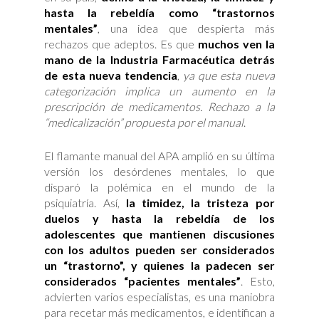
hasta la rebeldía como “trastornos
mentales”
, una idea que despierta más
rechazos que adeptos. Es que
muchos ven la
mano de la Industria Farmacéutica detrás
de esta nueva tendencia
,
ya que esta nueva
categorización implica un aumento en la
prescripción de medicamentos. Rechazo a la
“medicalización” propuesta por el manual
.
El flamante manual del APA amplió en su última
versión los desórdenes mentales, lo que
disparó la polémica en el mundo de la
psiquiatría. Así,
la timidez, la tristeza por
duelos y hasta la rebeldía de los
adolescentes que mantienen discusiones
con los adultos pueden ser considerados
un “trastorno”, y quienes la padecen ser
considerados “pacientes mentales”
. Esto,
advierten varios especialistas, es una maniobra
para recetar más medicamentos, e identifican a