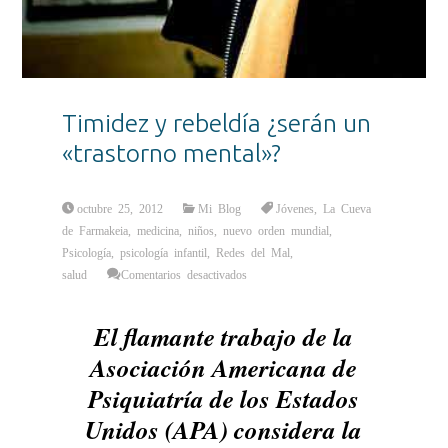
Timidez y rebeldía ¿serán un
«trastorno mental»?
octubre 25, 2012
Mi Blog
Jóvenes
,
La Cueva
de Farmakeia
,
medicina
,
niños
,
nuevo orden mundial
,
Psicología
,
psicología infantil
,
Redes del Mal
,
en
salud
Comentarios desactivados
Timidez
y
rebeldía
¿serán
El flamante trabajo de la
un
«trastorno
mental»?
Asociación Americana de
Psiquiatría de los Estados
Unidos (APA) considera la