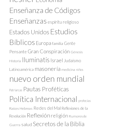
Enseñanza de Códigos
Enseñanzas
espíritu religioso
Estudios
Estados Unidos
Bíblicos
Europa
Gente
familia
Gran Conspiración
Pensante
Génesis
Iluminatis
Israel
Judaísmo
Historia
masonería
Latinoamérica
medicina
niños
nuevo orden mundial
Pautas Proféticas
Patriarcas
Política Internacional
profecías
Redes del Mal
Reflexiones de la
Raíces Hebreas
Reflexión
religión
Revolución
Rumores de
Secretos de la Biblia
salud
Guerra