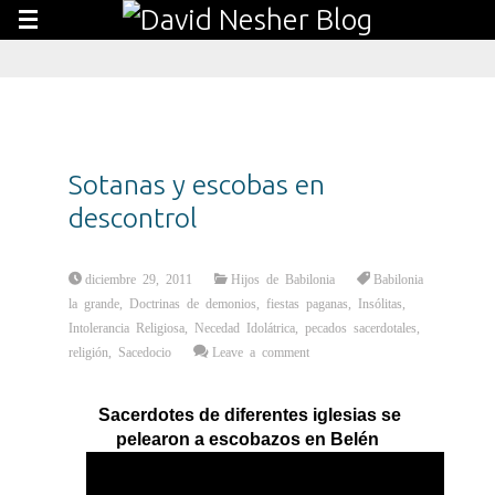
Sotanas y escobas en
descontrol
diciembre 29, 2011
Hijos de Babilonia
Babilonia
la grande
,
Doctrinas de demonios
,
fiestas paganas
,
Insólitas
,
Intolerancia Religiosa
,
Necedad Idolátrica
,
pecados sacerdotales
,
religión
,
Sacedocio
Leave a comment
Sacerdotes de diferentes iglesias se
pelearon a escobazos en Belén