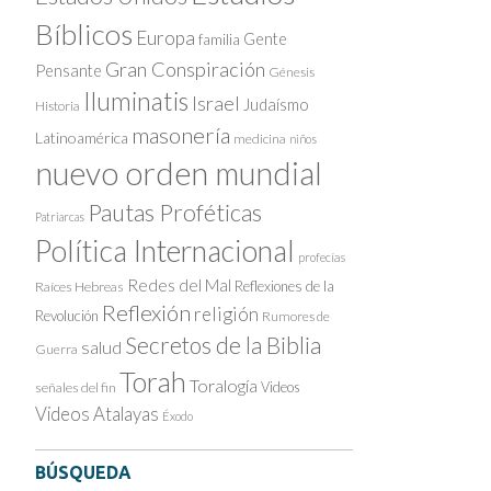
Bíblicos
Europa
Gente
familia
Gran Conspiración
Pensante
Génesis
Iluminatis
Israel
Judaísmo
Historia
masonería
Latinoamérica
medicina
niños
nuevo orden mundial
Pautas Proféticas
Patriarcas
Política Internacional
profecías
Redes del Mal
Reflexiones de la
Raíces Hebreas
Reflexión
religión
Revolución
Rumores de
Secretos de la Biblia
salud
Guerra
Torah
Toralogía
Videos
señales del fin
Videos Atalayas
Éxodo
BÚSQUEDA