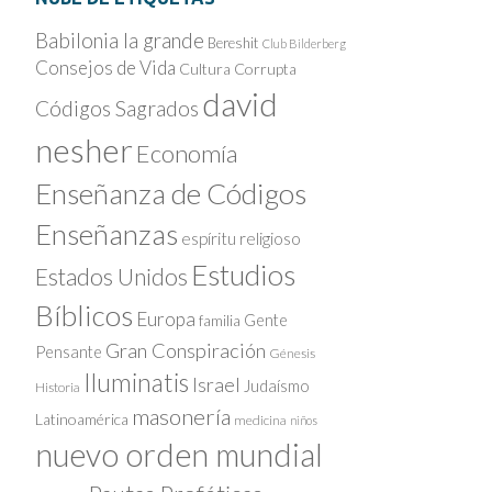
Babilonia la grande
Bereshit
Club Bilderberg
Consejos de Vida
Cultura Corrupta
david
Códigos Sagrados
nesher
Economía
Enseñanza de Códigos
Enseñanzas
espíritu religioso
Estudios
Estados Unidos
Bíblicos
Europa
Gente
familia
Gran Conspiración
Pensante
Génesis
Iluminatis
Israel
Judaísmo
Historia
masonería
Latinoamérica
medicina
niños
nuevo orden mundial