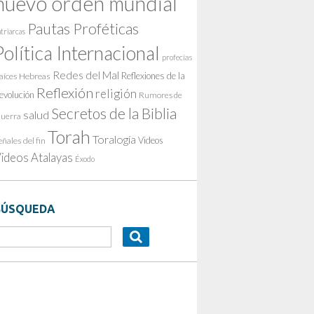
nuevo orden mundial
Pautas Proféticas
triarcas
Política Internacional
profecías
Redes del Mal
Reflexiones de la
aíces Hebreas
Reflexión
religión
evolución
Rumores de
Secretos de la Biblia
salud
uerra
Torah
Toralogía
Videos
eñales del fin
ideos Atalayas
Éxodo
BÚSQUEDA