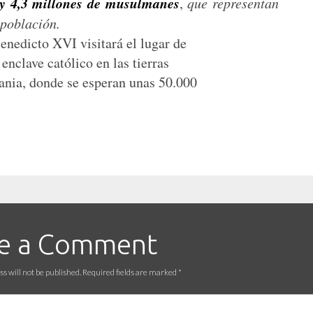
 y 4,3 millones de musulmanes
,
que representan
 población.
Benedicto XVI visitará el lugar de
enclave católico en las tierras
ania, donde se esperan unas 50.000
e a Comment
s will not be published. Required fields are marked
*