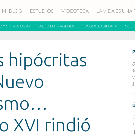
MI BLOG
ESTUDIOS
VIDEOTECA
LA VIDA ES UNA 
O Y COMENTADO
SALUD EN IMÁGENES
HIJOS DE BABILONIA
GUER
s hipócritas
¿
e
Nuevo
y
J
ismo…
E
o XVI rindió
«
¡