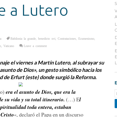
S
 a Lutero
V
A
D
a
Babilonia la grande
,
benedicto xvi
,
Contrataciones
,
Ecumenismo
,
E
n
,
Vaticano
Leave a comment
E
E
je el viernes a Martín Lutero, al subrayar su
L
asunto de Dios», un gesto simbólico hacia los
d de Erfurt (este) donde surgió la Reforma.
E
era el asunto de Dios, que era la
ro)
E
 su vida y su total itinerario.
l
S
(…) E
piritualidad toda entera, estaban
Cristo
«, declaró el Papa en un discurso