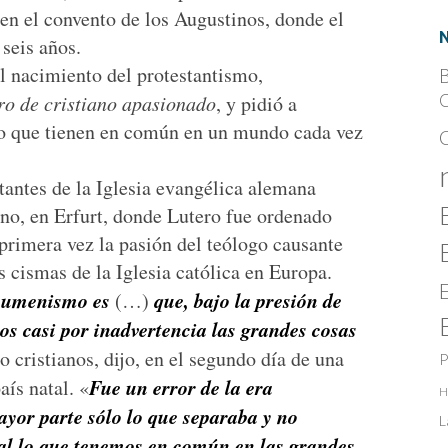
en el convento de los Augustinos, donde el
seis años.
l nacimiento del protestantismo,
B
ro de cristiano apasionado
, y pidió a
C
 lo que tienen en común en un mundo cada vez
tantes de la Iglesia evangélica alemana
no, en Erfurt, donde Lutero fue ordenado
 primera vez la pasión del teólogo causante
 cismas de la Iglesia católica en Europa.
ecumenismo es
que, bajo la presión de
(…)
os casi por inadvertencia las grandes cosas
 cristianos, dijo, en el segundo día de una
P
Fue un error de la era
aís natal. «
H
ayor parte sólo lo que separaba y no
L
ial lo que tenemos en común en las grandes