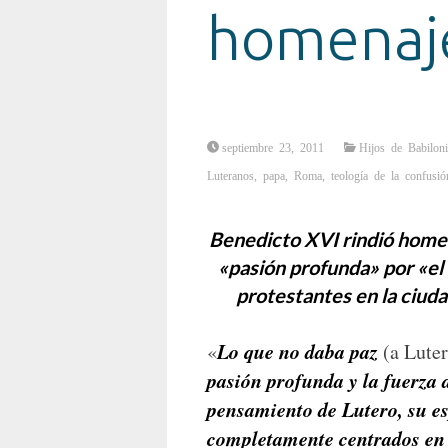
homenaje
septiembre 23, 2011
Hijos de Babiloni
Luteranos
,
papa
,
Roma
,
teología de la confusió
Benedicto XVI rindió homena
«pasión profunda» por «el 
protestantes en la ciuda
Lo que no daba paz
«
(a Lute
pasión profunda y la fuerza de
pensamiento de Lutero, su es
completamente centrados en 