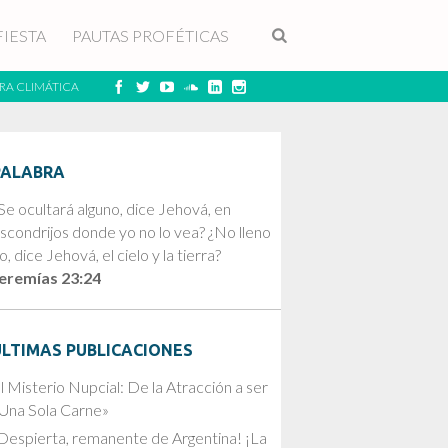
FIESTA
PAUTAS PROFÉTICAS
RA CLIMÁTICA
PALABRA
Se ocultará alguno, dice Jehová, en
scondrijos donde yo no lo vea? ¿No lleno
o, dice Jehová, el cielo y la tierra?
eremías 23:24
ÚLTIMAS PUBLICACIONES
l Misterio Nupcial: De la Atracción a ser
Una Sola Carne»
Despierta, remanente de Argentina! ¡La