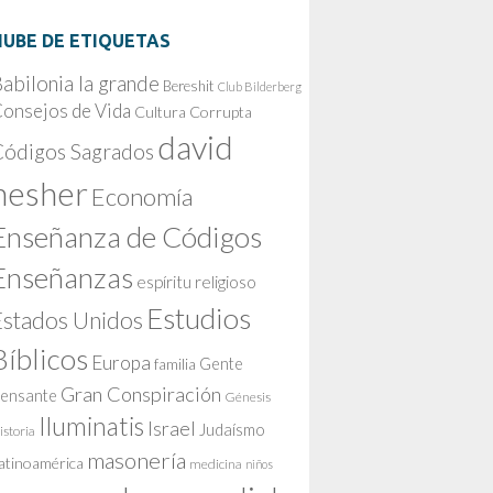
NUBE DE ETIQUETAS
abilonia la grande
Bereshit
Club Bilderberg
onsejos de Vida
Cultura Corrupta
david
Códigos Sagrados
nesher
Economía
Enseñanza de Códigos
Enseñanzas
espíritu religioso
Estudios
Estados Unidos
Bíblicos
Europa
Gente
familia
Gran Conspiración
ensante
Génesis
Iluminatis
Israel
Judaísmo
istoria
masonería
atinoamérica
medicina
niños