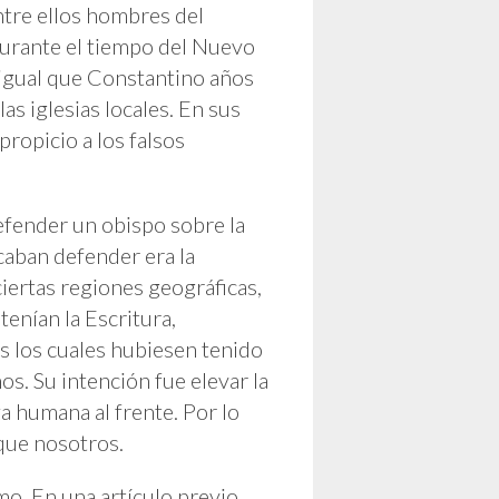
 entre ellos hombres del
durante el tiempo del Nuevo
l igual que Constantino años
as iglesias locales. En sus
ropicio a los falsos
fender un obispo sobre la
scaban defender era la
ciertas regiones geográficas,
tenían la Escritura,
s los cuales hubiesen tenido
s. Su intención fue elevar la
a humana al frente. Por lo
 que nosotros.
mo. En una artículo previo