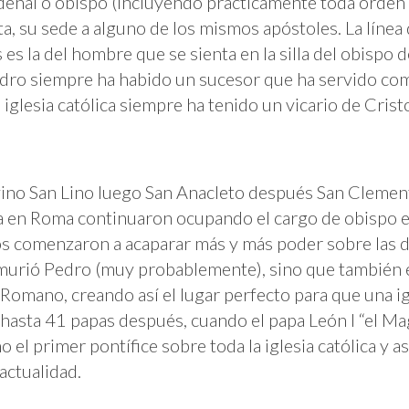
denal o obispo (incluyendo prácticamente toda orden e
a, su sede a alguno de los mismos apóstoles. La línea
s es la del hombre que se sienta en la silla del obisp
ro siempre ha habido un sucesor que ha servido como 
iglesia católica siempre ha tenido un vicario de Cristo 
ino San Lino luego San Anacleto después San Clement
sia en Roma continuaron ocupando el cargo de obispo 
pos comenzaron a acaparar más y más poder sobre las 
 murió Pedro (muy probablemente), sino que también e
Romano, creando así el lugar perfecto para que una ig
 hasta 41 papas después, cuando el papa León I “el M
el primer pontífice sobre toda la iglesia católica y as
actualidad.