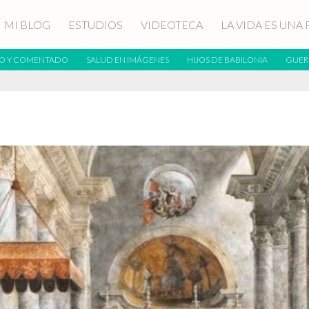
MI BLOG
ESTUDIOS
VIDEOTECA
LA VIDA ES UNA 
O Y COMENTADO
SALUD EN IMÁGENES
HIJOS DE BABILONIA
GUER