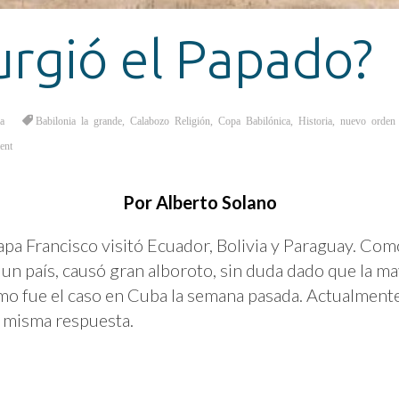
rgió el Papado?
a
Babilonia la grande
,
Calabozo Religión
,
Copa Babilónica
,
Historia
,
nuevo orden
ent
Por Alberto Solano
apa Francisco visitó Ecuador, Bolivia y Paraguay. Co
a un país, causó gran alboroto, sin duda dado que la m
ismo fue el caso en Cuba la semana pasada. Actualmente
 misma respuesta.