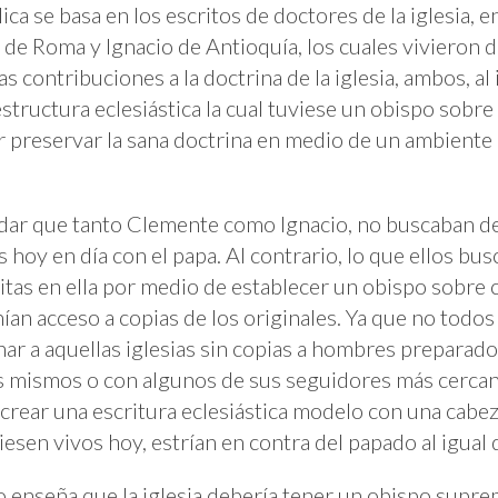
tólica se basa en los escritos de doctores de la iglesia,
de Roma y Ignacio de Antioquía, los cuales vivieron 
 contribuciones a la doctrina de la iglesia, ambos, a
ructura eclesiástica la cual tuviese un obispo sobre l
r preservar la sana doctrina en medio de un ambiente p
ar que tanto Clemente como Ignacio, no buscaban de
 hoy en día con el papa. Al contrario, lo que ellos bu
ritas en ella por medio de establecer un obispo sobre 
n acceso a copias de los originales. Ya que no todos 
r a aquellas iglesias sin copias a hombres preparado
s mismos o con algunos de sus seguidores más cercano
 crear una escritura eclesiástica modelo con una cabez
viesen vivos hoy, estrían en contra del papado al igual
no enseña que la iglesia debería tener un obispo supre