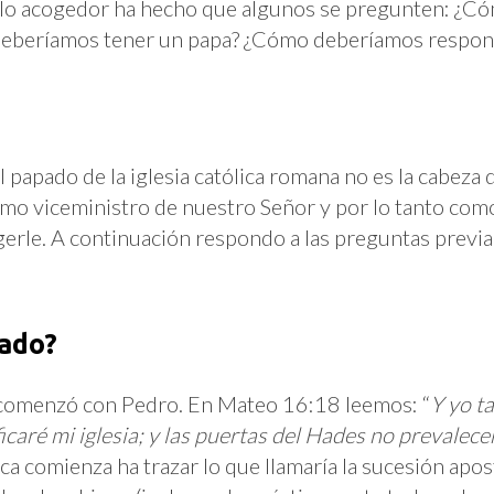
ueblo acogedor ha hecho que algunos se pregunten: ¿Có
e deberíamos tener un papa? ¿Cómo deberíamos respo
 papado de la iglesia católica romana no es la cabeza d
como viceministro de nuestro Señor y por lo tanto co
gerle. A continuación respondo a las preguntas prev
pado?
do comenzó con Pedro. En Mateo 16:18 leemos: “
Y yo t
icaré mi iglesia; y las puertas del Hades no prevalece
ca comienza ha trazar lo que llamaría la sucesión apost