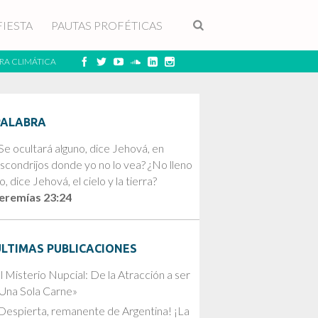
FIESTA
PAUTAS PROFÉTICAS
RA CLIMÁTICA
PALABRA
Se ocultará alguno, dice Jehová, en
scondrijos donde yo no lo vea? ¿No lleno
o, dice Jehová, el cielo y la tierra?
eremías 23:24
ÚLTIMAS PUBLICACIONES
l Misterio Nupcial: De la Atracción a ser
Una Sola Carne»
Despierta, remanente de Argentina! ¡La