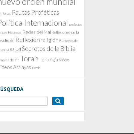
nuevo orden mundial
Pautas Proféticas
triarcas
Política Internacional
profecías
Redes del Mal
Reflexiones de la
aíces Hebreas
Reflexión
religión
evolución
Rumores de
Secretos de la Biblia
salud
uerra
Torah
Toralogía
Videos
eñales del fin
ideos Atalayas
Éxodo
BÚSQUEDA