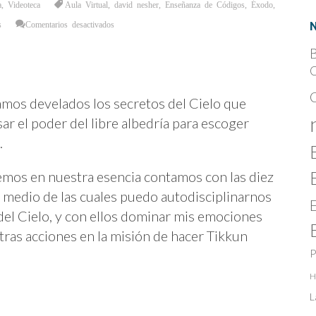
a
,
Videoteca
Aula Virtual
,
david nesher
,
Enseñanza de Códigos
,
Éxodo
,
en
s
Comentarios desactivados
Preparándonos
para
Nuestra
B
Liberación
en
C
Pesaj.
amos develados los secretos del Cielo que
sar el poder del libre albedría para escoger
.
emos en nuestra esencia contamos con las diez
or medio de las cuales puedo autodisciplinarnos
 del Cielo, y con ellos dominar mis emociones
tras acciones en la misión de hacer Tikkun
P
H
L