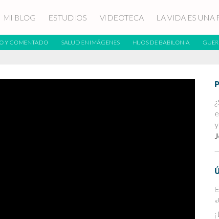
MI BLOG
ESTUDIOS
VIDEOTECA
LA VIDA ES UNA 
O Y COMENTADO
SALUD EN IMÁGENES
HIJOS DE BABILONIA
GUER
¿
e
y
J
E
«
¡