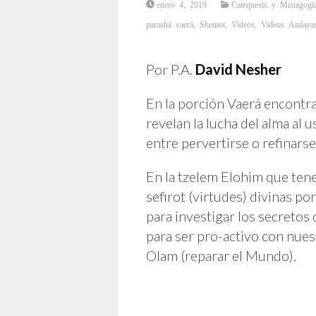
enero 4, 2019
Catequesis y Mistagogi
parashá vaerá
,
Shemot
,
Videos
,
Videos Atalaya
Por P.A.
David Nesher
En la porción Vaerá encontr
revelan la lucha del alma al u
entre pervertirse o refinarse
En la tzelem Elohim que ten
sefirot (virtudes) divinas p
para investigar los secretos
para ser pro-activo con nues
Olam (reparar el Mundo).