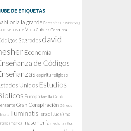
NUBE DE ETIQUETAS
abilonia la grande
Bereshit
Club Bilderberg
onsejos de Vida
Cultura Corrupta
david
Códigos Sagrados
nesher
Economía
Enseñanza de Códigos
Enseñanzas
espíritu religioso
Estudios
Estados Unidos
Bíblicos
Europa
Gente
familia
Gran Conspiración
ensante
Génesis
Iluminatis
Israel
Judaísmo
istoria
masonería
atinoamérica
medicina
niños