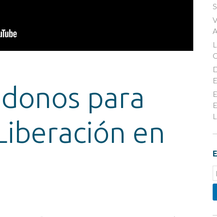
S
V
A
D
E
donos para
E
E
L
Liberación en
E
E
S