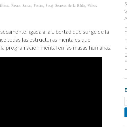
S
íblicos
,
Fiestas Santas
,
Pascua
,
Pesaj
,
Secretos de la Biblia
,
Videos
V
A
nsecamente ligada a la Libertad que surge de la
no
ce todas las estructuras mentales que
D
 la programación mental en las masas humanas.
E
E
E
L
E
E
S