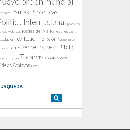
nuevo orden mundial
Pautas Proféticas
triarcas
Política Internacional
profecías
Redes del Mal
Reflexiones de la
aíces Hebreas
Reflexión
religión
evolución
Rumores de
Secretos de la Biblia
salud
uerra
Torah
Toralogía
Videos
eñales del fin
ideos Atalayas
Éxodo
BÚSQUEDA