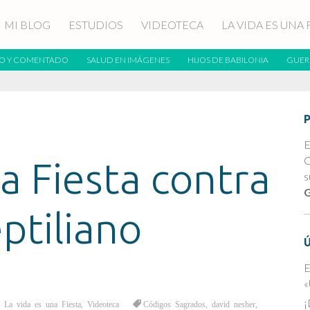
MI BLOG
ESTUDIOS
VIDEOTECA
LA VIDA ES UNA 
O Y COMENTADO
SALUD EN IMÁGENES
HIJOS DE BABILONIA
GUER
E
C
a Fiesta contra
s
G
ptiliano
E
«
¡
,
La vida es una Fiesta
,
Videoteca
Códigos Sagrados
,
david nesher
,