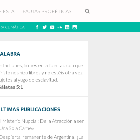
FIESTA
PAUTAS PROFÉTICAS
RA CLIMÁTICA
PALABRA
stad, pues, firmes en la libertad con que
risto nos hizo libres y no estéis otra vez
ujetos al yugo de esclavitud.
álatas 5:1
ÚLTIMAS PUBLICACIONES
l Misterio Nupcial: De la Atracción a ser
Una Sola Carne»
Despierta, remanente de Argentina! ¡La