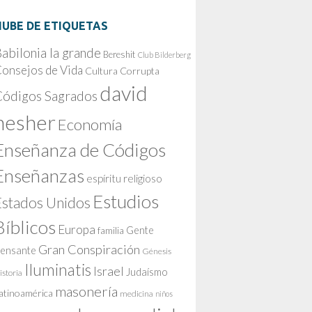
NUBE DE ETIQUETAS
abilonia la grande
Bereshit
Club Bilderberg
onsejos de Vida
Cultura Corrupta
david
Códigos Sagrados
nesher
Economía
Enseñanza de Códigos
Enseñanzas
espíritu religioso
Estudios
Estados Unidos
Bíblicos
Europa
Gente
familia
Gran Conspiración
ensante
Génesis
Iluminatis
Israel
Judaísmo
istoria
masonería
atinoamérica
medicina
niños