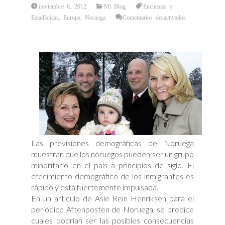
noviembre 6, 2012
Mi Blog
Encuestas y
Estadísticas
,
Europa
,
Noruega
Comentarios desactivados
en
Noruega
en
camino
a
un
suicidio
demográfico
Las previsiones demográficas de Noruega
muestran que los noruegos pueden ser un grupo
minoritario en el país a principios de siglo. El
crecimiento demográfico de los inmigrantes es
rápido y está fuertemente impulsada.
En un artículo de Asle Rein Henriksen para el
periódico Aftenposten de Noruega, se predice
cuales podrían ser las posibles consecuencias