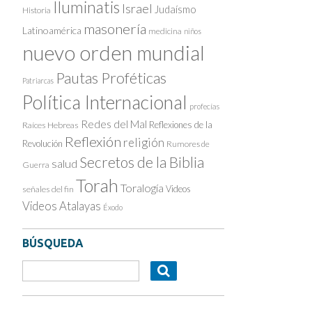
Iluminatis
Israel
Judaísmo
Historia
masonería
Latinoamérica
medicina
niños
nuevo orden mundial
Pautas Proféticas
Patriarcas
Política Internacional
profecías
Redes del Mal
Reflexiones de la
Raíces Hebreas
Reflexión
religión
Revolución
Rumores de
Secretos de la Biblia
salud
Guerra
Torah
Toralogía
Videos
señales del fin
Videos Atalayas
Éxodo
BÚSQUEDA